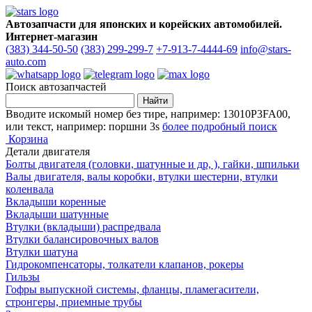
Автозапчасти для японских и корейских автомобилей.
Интернет-магазин
(383) 344-50-50
(383) 299-299-7
+7-913-7-4444-69
info@stars-
auto.com
Поиск автозапчастей
Вводите искомый номер без тире, например: 13010P3FA00,
или текст, например: поршни 3s
более подробный поиск
Корзина
Детали двигателя
Болты двигателя (головки, шатунные и др, ), гайки, шпильки
Валы двигателя, валы коробки, втулки шестерни, втулки
коленвала
Вкладыши коренные
Вкладыши шатунные
Втулки (вкладыши) распредвала
Втулки балансировочных валов
Втулки шатуна
Гидрокомпенсаторы, толкатели клапанов, рокеры
Гильзы
Гофры выпускной системы, фланцы, пламегасители,
стронгеры, приемные трубы