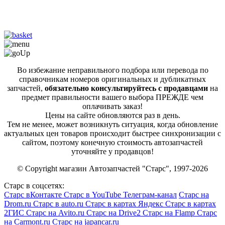
Во избежание неправильного подбора или перевода по
справочникам номеров оригинальных и дубликатных
запчастей,
обязательно консультируйтесь с продавцами
на
предмет правильности вашего выбора ПРЕЖДЕ чем
оплачивать заказ!
Цены на сайте обновляются раз в день.
Тем не менее, может возникнуть ситуация, когда обновление
актуальных цен товаров происходит быстрее синхронизации с
сайтом, поэтому конечную стоимость автозапчастей
уточняйте у продавцов!
© Copyright магазин Автозапчастей "Старс", 1997-2026
Старс в соцсетях:
Старс вКонтакте
Старс в YouTube
Телеграм-канал
Старс на
Drom.ru
Старс в auto.ru
Старс в картах Яндекс
Старс в картах
2ГИС
Старс на Avito.ru
Старс на Drive2
Старс на Flamp
Старс
на Carmont.ru
Старс на japancar.ru