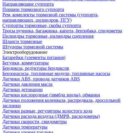
Направляющие суппорта
Поршни тормозного суппорта
Рем, комплекты тормозной системы (суппорта,
направляющих, цилиндров, ПГУ)
Суппорты тормозные, скобы суппорта
Тросы ручника, багажника, капота, бензобака, спидометра
Цилиндры тормозные, цилиндры сцепления
Шланги тормозные
Штуцеры тормозной системы
Электрооборудование
Батарейки (элементы питания)
Бегунки, коммутаторы
Бендиксы, редукторы бендиксов
Бензонасосы, топливные модули, топливные насосы
Датчики ABS, провода датчиков ABS
Датчики давления масла
Датчики детонации
Датчики кислородные (лямбда зонды), обманки
Датчики положения коленвала, распредвала, дроссельной
заслонки
Датчики разные, регуляторы холостого хода
Датчики расхода воздуха (ДМРВ, расходомеры)
Датчики скорости, смидометры
Датчики температуры
Датчики уровня топлива