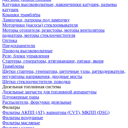
Катушки высоковольтные, наконечники катушек, разъевы
катушек
Крышки трамблёра
Лампочки, патроны под лампочку
Моторчики (насосы) стеклоомывателя
Моторы отопителя, резисторы, моторы вентилятора
радиатора, моторы стеклоочистителя
Оптика
Предохранители
Провода высоковольтные
Реле, блоки управления
Стартеры, генераторы, втягивающие, пятаки, якоря
Трамблеры
Щетки стартера, генератора, щеточные узлы, щеткодержатели,
регуляторы напряжения, диодные мосты
Щетки стеклоочистителя, поводки
Дизельная топливная система
Дизельные запчасти для топливной аппаратуры
Плунжерные пары
Распылители, форсунки дизельные
Фильтры
Фильтры АКПП (AT), вариатора (CVT), МКПП (DSG)
Фильтры воздушные
Фильтры масляные
Фильтры салона