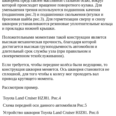
шкворень представлен массивной стальной осью, вокруг
которой происходит вращение поворотного кулака. Для
уменьшения трения используются подшипник качения
(подшипник рис.3) и подшипники скольжения (втулки и
бронзовая шайба рис.3). Для герметизации сверху и снизу
шкворня устанавливаются резиновые уплотнительные кольца
и прокладка нижней крышки.
Положительными моментами такой конструкции является
высокая механическая прочность, благодаря которой
достигается высокая грузоподъемность автомобиля и
длительный срок службы узла (при правильном и
своевременном техобслуживании).
Если требуется, чтобы передние колёса были ведущими, то
конструкция шкворня меняется. Ось шкворня становится не
сплошной, для того чтобы к колесу мог проходить вал
привода крутящего момента.
Рассмотрим пример.
Toyota Land Cruiser HZJ81. Рис.4
Схема передней оси данного автомобиля Рис.5
Устройство шкворня Toyota Land Cruiser HJZ81. Рис.6