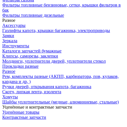
Фильтры топливные бензиновые, сетки, крышки фильтров в
бак
Фильтры топливные дизельные
Разное
Аксесcуары
Газлифты капота, крышки багажника, электроприводы
Замки
Зеркала
Инструменты
Каталоги запчастей бумажные
Клипсы, саморезы, заклепки
Молдинги, уплотнители дверей, уплотнители стекол
Прокладки разные
Разное
Рем, комплекты разные (АКПП, карбюратора, пов, кулаков,
кардана и др, )
Ручки дверей, открывания капота, багажника
Скотч, липкая лента, изолента
Хомуты
Шайбы уплотнительные (медные, алюминиевые, стальные)
Уценённые и контрактные запчасти
Уценённые товары
Контрактные запчасти