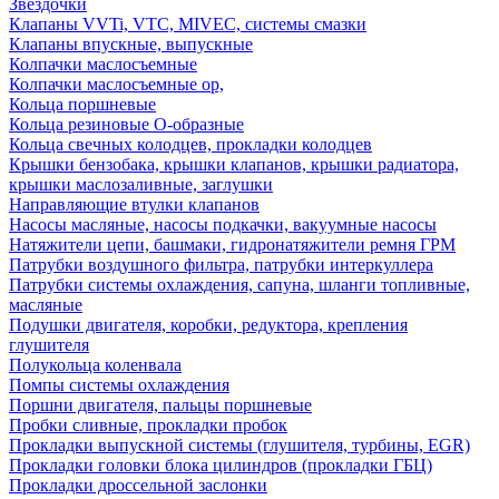
Звездочки
Клапаны VVTi, VTC, MIVEC, системы смазки
Клапаны впускные, выпускные
Колпачки маслосъемные
Колпачки маслосъемные ор,
Кольца поршневые
Кольца резиновые О-образные
Кольца свечных колодцев, прокладки колодцев
Крышки бензобака, крышки клапанов, крышки радиатора,
крышки маслозаливные, заглушки
Направляющие втулки клапанов
Насосы масляные, насосы подкачки, вакуумные насосы
Натяжители цепи, башмаки, гидронатяжители ремня ГРМ
Патрубки воздушного фильтра, патрубки интеркуллера
Патрубки системы охлаждения, сапуна, шланги топливные,
масляные
Подушки двигателя, коробки, редуктора, крепления
глушителя
Полукольца коленвала
Помпы системы охлаждения
Поршни двигателя, пальцы поршневые
Пробки сливные, прокладки пробок
Прокладки выпускной системы (глушителя, турбины, EGR)
Прокладки головки блока цилиндров (прокладки ГБЦ)
Прокладки дроссельной заслонки