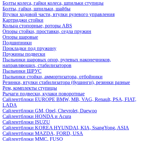
Болты колеса, гайки колеса, шпильки ступицы
Болты, гайки, шпильки, шайбы
Втулки ходовой части, втулки рулевого управления
Картриджи стойки
Кольца стопорные, роторы ABS
Опоры стойки, проставки, седла пружин
Опоры шаровые
Подшипники
Прокладки под пружину
Пружины подвески
Пыльники шаровых опор, рулевых наконечников,
направляющих, стабилизаторов
Пыльники ШРУС
Пыльники стойки, аммортизатора, отбойники
Резинки, втулки стабилизатора (бушинги), резинки разные
Рем, комплекты ступицы
Рычаги подвески, кулаки поворотные
Сайлентблоки EUROPE BMW, MB, VAG, Renault, PSA, FIAT,
LADA
Сайлентблоки GM, Opel, Chevrolet, Daewoo
Сайлентблоки HONDA и Acura
Сайлентблоки ISUZU
Сайлентблоки KOREA HYUNDAI, KIA, SsangYong, ASIA
Сайлентблоки MAZDA, FORD, USA
Сайлентблоки MMC, FUSO