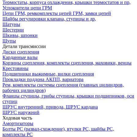
Термостаты, корпуса охлаждения, крышки термостатов и пр,
Успокоители цепи ГРМ
Цепи ГРМ, ремкомплекты цепей ГРМ, замки цепей
Шайбы регулировки клапана, ступицы и др,
Шатуны
Шестерни
Шкивы, шпонки
Щупы
Детали трансмиссии
Диски сцепления
Карданные валы
Корзины сцепления, комплекты сцепления, маховики, венцы
Крестовины
Подшипники выжимные, вилки сцепления
Прокладки поддона АКПП, вариатора
Рем, комплекты системы сцепления (главных цилиндров,
рабочих цилиндров)
Фланцы ступицы, грибы ступицы, крышки подшипников, оси
ступиц
ШРУС внутренний, привода, ШРУС кардана
ШРУС наружний
Ходовая часть
Амортизаторы
Болты РС (развал-схождение), втулки РС, шайбы РС,
комплекты РС