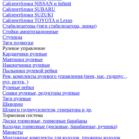
Сайлентблоки NISSAN и Infiniti
Сайлентблоки SUBARU
Сайлентблоки SUZUKI
Сайлентблоки TOYOTA и Lexus
Стабилизаторы (тяги стабилизатора, линки)
Стойки амортизационные
Ступицы
Тяги подвески
Рулевое управление
Карданчики рулевые
Маятники рулевые
Наконечники рулевые
Пыльники рулевой рейки
Рем, комплекты рулевого управления (реек, нас, гидроус, ,
рул, редук, )
Рулевые рейки
Сошки рулевые, редукторы рулевые
Тяги рулевые
Шкворни
Шланги гидроусилителя, генератора и др,
Тормозная система
Диски тормозные, тормозные барабаны
Колодки тормозные (дисковые, барабанные, ручника)
Манжеты
Монтажные комплекты для колодок, пружины колодок