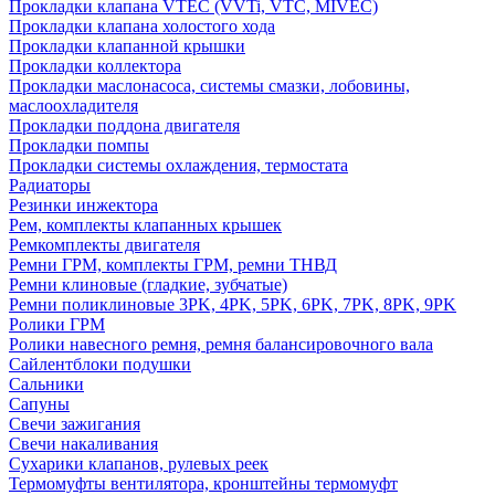
Прокладки клапана VTEC (VVTi, VTC, MIVEC)
Прокладки клапана холостого хода
Прокладки клапанной крышки
Прокладки коллектора
Прокладки маслонасоса, системы смазки, лобовины,
маслоохладителя
Прокладки поддона двигателя
Прокладки помпы
Прокладки системы охлаждения, термостата
Радиаторы
Резинки инжектора
Рем, комплекты клапанных крышек
Ремкомплекты двигателя
Ремни ГРМ, комплекты ГРМ, ремни ТНВД
Ремни клиновые (гладкие, зубчатые)
Ремни поликлиновые 3PK, 4PK, 5PK, 6PK, 7PK, 8PK, 9PK
Ролики ГРМ
Ролики навесного ремня, ремня балансировочного вала
Сайлентблоки подушки
Сальники
Сапуны
Свечи зажигания
Свечи накаливания
Сухарики клапанов, рулевых реек
Термомуфты вентилятора, кронштейны термомуфт