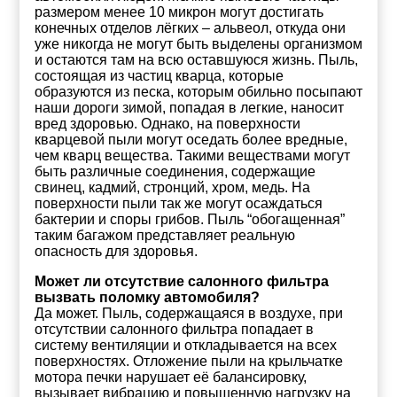
размером менее 10 микрон могут достигать
конечных отделов лёгких – альвеол, откуда они
уже никогда не могут быть выделены организмом
и остаются там на всю оставшуюся жизнь. Пыль,
состоящая из частиц кварца, которые
образуются из песка, которым обильно посыпают
наши дороги зимой, попадая в легкие, наносит
вред здоровью. Однако, на поверхности
кварцевой пыли могут оседать более вредные,
чем кварц вещества. Такими веществами могут
быть различные соединения, содержащие
свинец, кадмий, стронций, хром, медь. На
поверхности пыли так же могут осаждаться
бактерии и споры грибов. Пыль “обогащенная”
таким багажом представляет реальную
опасность для здоровья.
Может ли отсутствие салонного фильтра
вызвать поломку автомобиля?
Да может. Пыль, содержащаяся в воздухе, при
отсутствии салонного фильтра попадает в
систему вентиляции и откладывается на всех
поверхностях. Отложение пыли на крыльчатке
мотора печки нарушает её балансировку,
вызывает вибрацию и повышенную нагрузку на