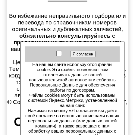
Во избежание неправильного подбора или
перевода по справочникам номеров
оригинальных и дубликатных запчастей,
обязательно консультируйтесь с
продавцами
на предмет правильности
вашего выбора ПРЕЖДЕ чем оплачивать
заказ!
Цены на сайте обновляются раз в день.
На нашем сайте используются файлы
Тем не менее, может возникнуть ситуация,
cookie. Эти файлы позволяют нам
отслеживать данные вашей
когда обновление актуальных цен товаров
пользовательской активности и собирать
происходит быстрее синхронизации с
Персональные Данные для обеспечения
сайтом, поэтому конечную стоимость
работы по договорам.
автозапчастей уточняйте у продавцов!
Файлы cookies могут быть использованы
системой Яндекс.Метрики, установленной
© Copyright магазин Автозапчастей "Старс",
на наш сайт.
1997-2026
Нажимая на кнопку «Я согласен» вы даёте
своё согласие на использование нами ваших
Старс в соцсетях:
персональных данных (или данных вашей
компании), а также разрешаете нам
обработку ваших персональных данных с