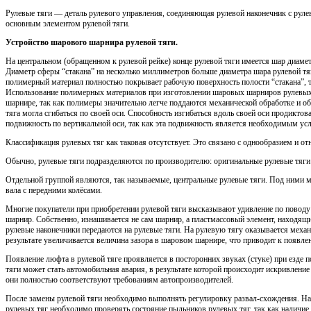
Рулевые тяги — деталь рулевого управления, соединяющая рулевой наконечник с руле
основным элементом рулевой тяги.
Устройство шарового шарнира рулевой тяги.
На центральном (обращенном к рулевой рейке) конце рулевой тяги имеется шар диамет
Диаметр сферы “стакана” на несколько миллиметров больше диаметра шара рулевой т
полимерный материал полностью покрывает рабочую поверхность полости “стакана”, та
Использование полимерных материалов при изготовлении шаровых шарниров рулевых 
шарнире, так как полимеры значительно легче поддаются механической обработке и о
тяга могла сгибаться по своей оси. Способность изгибаться вдоль своей оси продиктов
подвижность по вертикальной оси, так как эта подвижность является необходимым у
Классификация рулевых тяг как таковая отсутствует. Это связано с однообразием и от
Обычно, рулевые тяги подразделяются по производителю: оригинальные рулевые тяги
Отдельной группой являются, так называемые, центральные рулевые тяги. Под ними 
вала с передними колёсами.
Многие покупатели при приобретении рулевой тяги высказывают удивление по поводу 
шарнир. Собственно, изнашивается не сам шарнир, а пластмассовый элемент, находящи
рулевые наконечники передаются на рулевые тяги. На рулевую тягу оказывается механ
результате увеличивается величина зазора в шаровом шарнире, что приводит к появле
Появление люфта в рулевой тяге проявляется в посторонних звуках (стуке) при езд
тяги может стать автомобильная авария, в результате которой происходит искривление
они полностью соответствуют требованиям автопроизводителей.
После замены рулевой тяги необходимо выполнять регулировку развал-схождения. На
рулевых тяг необходимо проверять состояние пыльников рулевых тяг, так как наличи