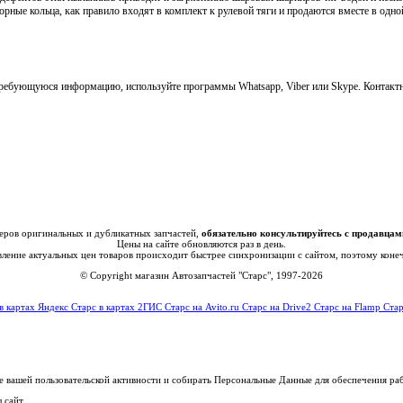
рные кольца, как правило входят в комплект к рулевой тяги и продаются вместе в одно
 требующуюся информацию, используйте программы Whatsapp, Viber или Skype. Контакт
еров оригинальных и дубликатных запчастей,
обязательно консультируйтесь с продавцам
Цены на сайте обновляются раз в день.
овление актуальных цен товаров происходит быстрее синхронизации с сайтом, поэтому коне
© Copyright магазин Автозапчастей "Старс", 1997-2026
в картах Яндекс
Старс в картах 2ГИС
Старс на Avito.ru
Старс на Drive2
Старс на Flamp
Стар
е вашей пользовательской активности и собирать Персональные Данные для обеспечения ра
 сайт.