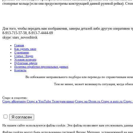
стопорные кольца (если они предусмотрены конструкцией данной рулевой рейки). Стопо
Для того, чтобы передать нам изображения, замеры деталей либо другую оперативно
8-913-715-57-58, 8-913-7-4444-69
skype: stars_novosibirsk
Главная
Как сделать заказ
О компании
Статьи / Видео
Условия возврата
Публичная оферта
Политика обработки персональных данных
Контакты
Во избежание неправильного подбора или перевода по справочникам ном
Тем не менее, может возникнуть ситуация, когда обн
Старс в соцсетях:
Старс вКонтакте
Старс в YouTube
Телеграм-канал
Старс на Drom.ru
Старс в auto.ru
Старс 
На нашем сайте используются файлы cookie. Эти файлы позволяют нам отслеживать данны
Файлы cookies могут быть использованы системой Яндекс.Метрики, установленной на наш