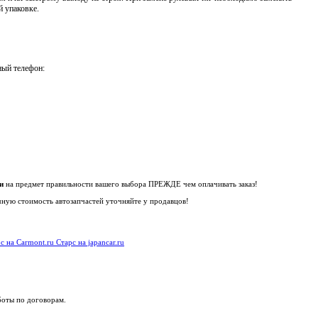
й упаковке.
ный телефон:
и
на предмет правильности вашего выбора ПРЕЖДЕ чем оплачивать заказ!
чную стоимость автозапчастей уточняйте у продавцов!
с на Carmont.ru
Старс на japancar.ru
боты по договорам.