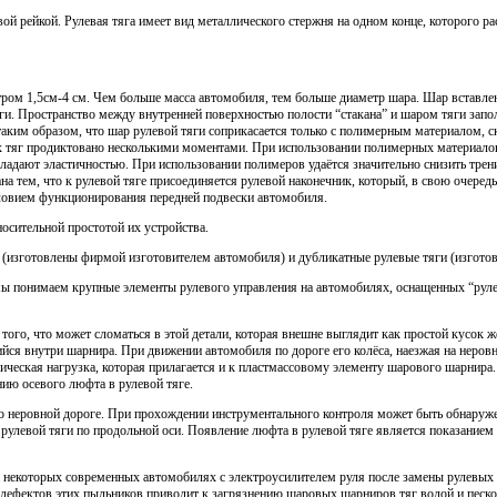
вой рейкой. Рулевая тяга имеет вид металлического стержня на одном конце, которого 
ром 1,5см-4 см. Чем больше масса автомобиля, тем больше диаметр шара. Шар вставлен
яги. Пространство между внутренней поверхностью полости “стакана” и шаром тяги за
ким образом, что шар рулевой тяги соприкасается только с полимерным материалом, ск
тяг продиктовано несколькими моментами. При использовании полимерных материалов 
бладают эластичностью. При использовании полимеров удаётся значительно снизить трен
ана тем, что к рулевой тяге присоединяется рулевой наконечник, который, в свою очере
словием функционирования передней подвески автомобиля.
носительной простотой их устройства.
 (изготовлены фирмой изготовителем автомобиля) и дубликатные рулевые тяги (изгото
мы понимаем крупные элементы рулевого управления на автомобилях, оснащенных “рул
того, что может сломаться в этой детали, которая внешне выглядит как простой кусок
йся внутри шарнира. При движении автомобиля по дороге его колёса, наезжая на неров
ическая нагрузка, которая прилагается и к пластмассовому элементу шарового шарнира.
нию осевого люфта в рулевой тяге.
е по неровной дороге. При прохождении инструментального контроля может быть обнару
 рулевой тяги по продольной оси. Появление люфта в рулевой тяге является показанием
 некоторых современных автомобилях с электроусилителем руля после замены рулевых 
е дефектов этих пыльников приводит к загрязнению шаровых шарниров тяг водой и песк