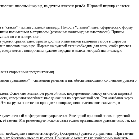
расположен шаровый шарнир, на другом нанесена резьба. Шаровый шарнир является
 в “стакан” - полый стальной цилиндр. Полость “стакана” имеет сферическую форму.
полнено полимерным материалом (различные полиамидные пластмассы). Причём
ользя по его поверхности.
удаётся сравнительно просто достичь оптимальной величины зазора в шаровом
ие в шаровом шарнире. Шарнир на рулевой тяге необходим для того, чтобы рулевая
дь, соединяется с поворотным кулаком переднего колеса, который значительную
влены сторонними предприятиями).
евыми трапециями” – системами рычагов и тяг, обеспечивающими сочленение рулевого
 железа. Основным элементом рулевой тяги, подверженным износу является шаровый
ности, совершают колебательные движения по вертикальной оси. Эти колебания через
 Эта нагрузка постепенно проводит к повреждению пластикового элемента, в
жен увеличенный люфт рулевого управления. Еще одной причиной поломки рулевой
 к её замене. Мы рекомендуем использовать только оригинальные рулевые тяги, так как
тяг необходимо выполнять настройку (юстировку) рулевого управления. При замене
ом и их быстрому выходу из строя. При замене рулевых тяг необходимо заменять