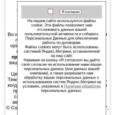
персональных данных
Контакты
На нашем сайте используются файлы
cookie. Эти файлы позволяют нам
отслеживать данные вашей
Во избежание неправильного подбора или
пользовательской активности и собирать
Персональные Данные для обеспечения
перевода по справочникам номеров
работы по договорам.
оригинальных и дубликатных запчастей,
Файлы cookies могут быть использованы
обязательно консультируйтесь с
системой Яндекс.Метрики, установленной
на наш сайт.
продавцами
на предмет правильности
Нажимая на кнопку «Я согласен» вы даёте
вашего выбора ПРЕЖДЕ чем оплачивать
своё согласие на использование нами ваших
заказ!
персональных данных (или данных вашей
компании), а также разрешаете нам
Цены на сайте обновляются раз в день.
обработку ваших персональных данных с
Тем не менее, может возникнуть ситуация,
использованием систем Яндекс.Метрики на
когда обновление актуальных цен товаров
условиях, указанных в
Политике обработки
происходит быстрее синхронизации с
персональных данных.
сайтом, поэтому конечную стоимость
автозапчастей уточняйте у продавцов!
© Copyright магазин Автозапчастей "Старс",
1997-2026