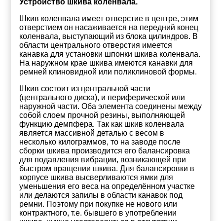
Устройство шкива коленвала.
Шкив коленвала имеет отверстие в центре, этим
отверстием он насаживается на передний конец
коленвала, выступающий из блока цилиндров. В
области центрального отверстия имеется
канавка для установки шпонки шкива коленвала.
На наружном крае шкива имеются канавки для
ремней клиновидной или поликлиновой формы.
Шкив состоит из центральной части
(центрального диска), и периферической или
наружной части. Оба элемента соединены между
собой слоем прочной резины, выполняющей
функцию демпфера. Так как шкив коленвала
является массивной деталью с весом в
несколько килограммов, то на заводе после
сборки шкива производится его балансировка
для подавления вибрации, возникающей при
быстром вращении шкива. Для балансировки в
корпусе шкива высверливаются ямки для
уменьшения его веса на определённом участке
или делаются запилы в области канавок под
ремни. Поэтому при покупке не нового или
контрактного, т.е. бывшего в употреблении