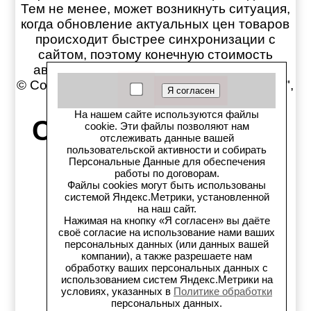
Тем не менее, может возникнуть ситуация,
когда обновление актуальных цен товаров
происходит быстрее синхронизации с
сайтом, поэтому конечную стоимость
автозапчастей уточняйте у продавцов!
© Copyright магазин Автозапчастей "Старс",
1997-2026
На нашем сайте используются файлы
Старс в соцсетях:
cookie. Эти файлы позволяют нам
отслеживать данные вашей
пользовательской активности и собирать
Старс вКонтакте
Персональные Данные для обеспечения
работы по договорам.
Файлы cookies могут быть использованы
Старс в YouTube
системой Яндекс.Метрики, установленной
на наш сайт.
Нажимая на кнопку «Я согласен» вы даёте
Телеграм-канал
своё согласие на использование нами ваших
персональных данных (или данных вашей
Старс на Drom.ru
компании), а также разрешаете нам
обработку ваших персональных данных с
использованием систем Яндекс.Метрики на
Старс в auto.ru
условиях, указанных в
Политике обработки
персональных данных.