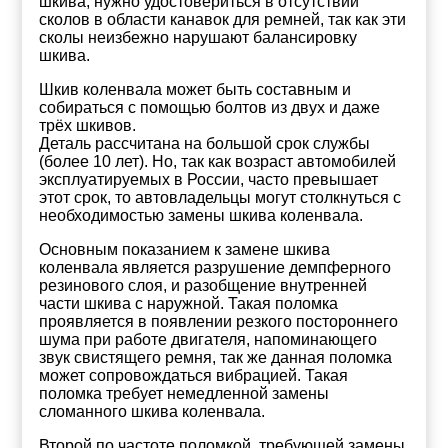
шкива, нужно удостовериться в отсутствии
сколов в области канавок для ремней, так как эти
сколы неизбежно нарушают балансировку
шкива.
Шкив коленвала может быть составным и
собираться с помощью болтов из двух и даже
трёх шкивов.
Деталь рассчитана на большой срок службы
(более 10 лет). Но, так как возраст автомобилей
эксплуатируемых в России, часто превышает
этот срок, то автовладельцы могут столкнуться с
необходимостью замены шкива коленвала.
Основным показанием к замене шкива
коленвала является разрушение демпферного
резинового слоя, и разобщение внутренней
части шкива с наружной. Такая поломка
проявляется в появлении резкого постороннего
шума при работе двигателя, напоминающего
звук свистящего ремня, так же данная поломка
может сопровождаться вибрацией. Такая
поломка требует немедленной замены
сломанного шкива коленвала.
Второй по частоте поломкой, требующей замены