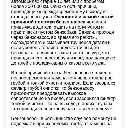
автомобилях старше 10 лет или с пробегом
более 200 000 км. Однако есть причины,
приводящие к преждевременному выходу из
строя данного узла.
Основной и самой частой
причиной поломки бензонасоса
является
привычка водителя ездить на полупустом и
практически пустом бензобаке. Бензин, проходя
через бензонасос, во время его работы,
охлаждает его и смазывает трущееся детали и
если уровень топлива недостаточный, то
бензонасос начинает захватывать воздух, что
приводит к его перегреву и износу вращающихся
деталей с последующим отказом всего узла.
Второй причиной отказа бензонасоса является
несвоевременная замена топливных фильтров
грубой и тонкой очистки топлива. Если засорился
фильтр грубой очистки, то бензонасосу
приходится преодолевать высокое
сопротивление на входе, если засорился фильтр
тонкой очистки – то на выходе, в обоих случаях
это приводит к перегреву насоса и его поломке.
Бензонасосы в большинстве случаев ремонту не
подлежат и при их поломке требуют замены на