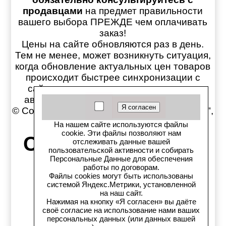
продавцами
на предмет правильности
вашего выбора ПРЕЖДЕ чем оплачивать
заказ!
Цены на сайте обновляются раз в день.
Тем не менее, может возникнуть ситуация,
когда обновление актуальных цен товаров
происходит быстрее синхронизации с
сайтом, поэтому конечную стоимость
автозапчастей уточняйте у продавцов!
© Copyright магазин Автозапчастей "Старс",
1997-2026
На нашем сайте используются файлы
cookie. Эти файлы позволяют нам
Старс в соцсетях:
отслеживать данные вашей
пользовательской активности и собирать
Персональные Данные для обеспечения
Старс вКонтакте
работы по договорам.
Файлы cookies могут быть использованы
системой Яндекс.Метрики, установленной
Старс в YouTube
на наш сайт.
Нажимая на кнопку «Я согласен» вы даёте
Телеграм-канал
своё согласие на использование нами ваших
персональных данных (или данных вашей