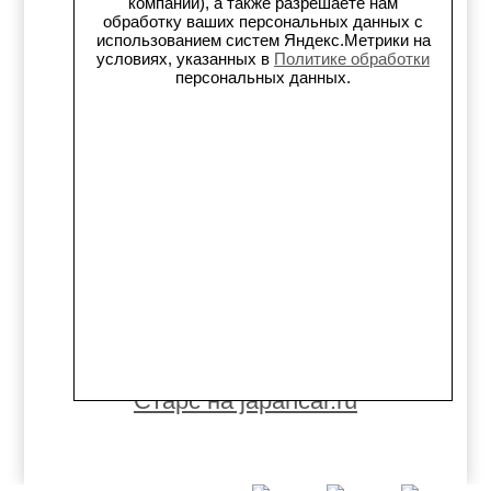
компании), а также разрешаете нам
Старс на Drom.ru
обработку ваших персональных данных с
использованием систем Яндекс.Метрики на
условиях, указанных в
Политике обработки
Старс в auto.ru
персональных данных.
Старс в картах Яндекс
Старс в картах 2ГИС
Старс на Avito.ru
Старс на Drive2
Старс на Flamp
Старс на Carmont.ru
Старс на japancar.ru