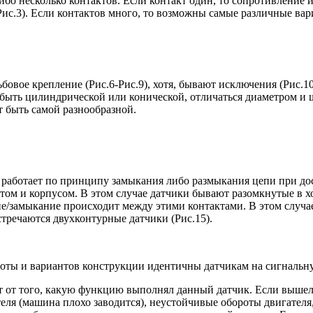
бо несколько контактов. Если контакт один, то сопротивление и
Рис.3). Если контактов много, то возможны самые различные вари
овое крепление (Рис.6-Рис.9), хотя, бывают исключения (Рис.1
 быть цилиндрической или конической, отличаться диаметром и
т быть самой разнообразной.
работает по принципу замыкания либо размыкания цепи при до
том и корпусом. В этом случае датчики бывают разомкнутые в х
ние/замыкание происходит между этими контактами. В этом случ
стречаются двухконтурные датчики (Рис.15).
боты и вариантов конструкции идентичны датчикам на сигнальн
т от того, какую функцию выполнял данный датчик. Если вышел 
теля (машина плохо заводится), неустойчивые обороты двигател