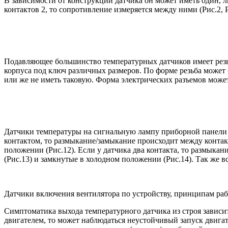
В зависимости от конструкции датчика он может иметь один, ли
контактов 2, то сопротивление измеряется между ними (Рис.2, 
Подавляющее большинство температурных датчиков имеет резьб
корпуса под ключ различных размеров. По форме резьба может
или же не иметь таковую. Форма электрических разъемов може
Датчики температуры на сигнальную лампу приборной панели 
контактом, то размыкание/замыкание происходит между контак
положении (Рис.12). Если у датчика два контакта, то размыка
(Рис.13) и замкнутые в холодном положении (Рис.14). Так же в
Датчики включения вентилятора по устройству, принципам ра
Симптоматика выхода температурного датчика из строя зависи
двигателем, то может наблюдаться неустойчивый запуск двига