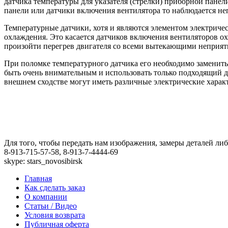
датчика температуры для указателя (стрелки) приборной пане
панели или датчики включения вентилятора то наблюдается не
Температурные датчики, хотя и являются элементом электриче
охлаждения. Это касается датчиков включения вентиляторов о
произойти перегрев двигателя со всеми вытекающими неприя
При поломке температурного датчика его необходимо заменить 
быть очень внимательным и использовать только подходящий дл
внешнем сходстве могут иметь различные электрические хара
Для того, чтобы передать нам изображения, замеры деталей л
8-913-715-57-58, 8-913-7-4444-69
skype: stars_novosibirsk
Главная
Как сделать заказ
О компании
Статьи / Видео
Условия возврата
Публичная оферта