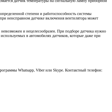
 ломается датчик температуры на сигнальную лампу приборной
в определенной степени и работоспособность системы
й при неисправном датчике включения вентилятора может
х невозможен и нецелесообразен. При подборе датчика нужно
 используемых в автомобилях датчиков, которые даже при
рограммы Whatsapp, Viber или Skype. Контактный телефон: