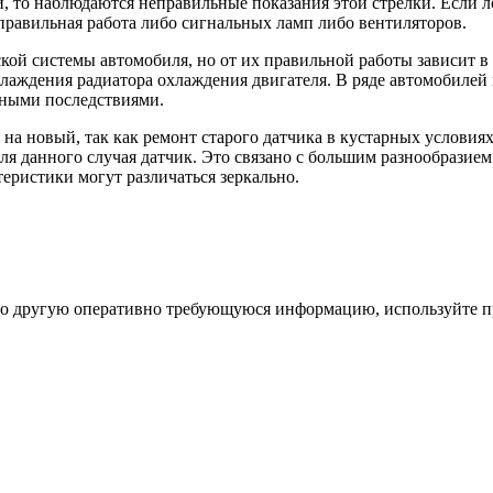
ли, то наблюдаются неправильные показания этой стрелки. Если
правильная работа либо сигнальных ламп либо вентиляторов.
ской системы автомобиля, но от их правильной работы зависит 
хлаждения радиатора охлаждения двигателя. В ряде автомобиле
тными последствиями.
на новый, так как ремонт старого датчика в кустарных условия
я данного случая датчик. Это связано с большим разнообразием
ктеристики могут различаться зеркально.
ибо другую оперативно требующуюся информацию, используйте п