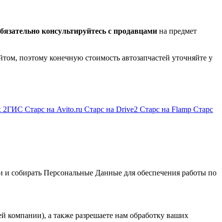
бязательно консультируйтесь с продавцами
на предмет
йтом, поэтому конечную стоимость автозапчастей уточняйте у
ах 2ГИС
Старс на Avito.ru
Старс на Drive2
Старс на Flamp
Старс
и и собирать Персональные Данные для обеспечения работы по
й компании), а также разрешаете нам обработку ваших