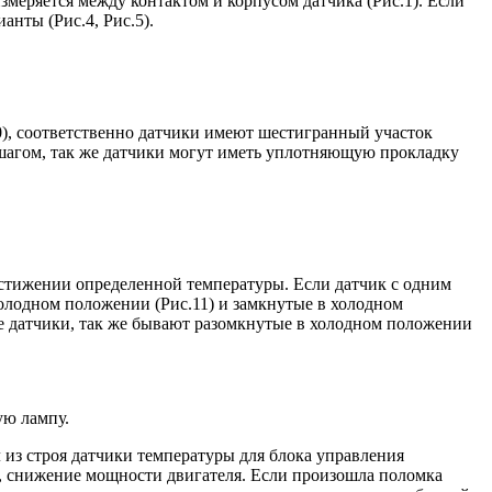
змеряется между контактом и корпусом датчика (Рис.1). Если
анты (Рис.4, Рис.5).
0), соответственно датчики имеют шестигранный участок
 шагом, так же датчики могут иметь уплотняющую прокладку
стижении определенной температуры. Если датчик с одним
олодном положении (Рис.11) и замкнутые в холодном
ае датчики, так же бывают разомкнутые в холодном положении
ую лампу.
из строя датчики температуры для блока управления
я, снижение мощности двигателя. Если произошла поломка