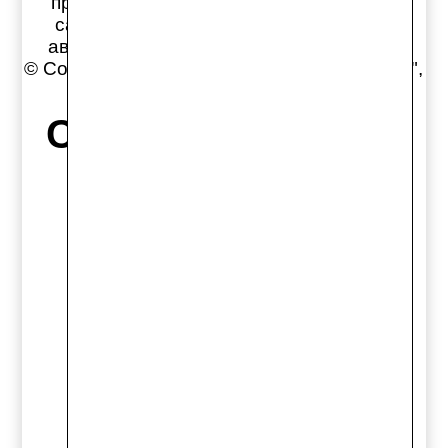
происходит быстрее синхронизации с
сайтом, поэтому конечную стоимость
автозапчастей уточняйте у продавцов!
© Copyright магазин Автозапчастей "Старс",
1997-2026
Старс в соцсетях:
Старс вКонтакте
Старс в YouTube
Телеграм-канал
Старс на Drom.ru
Старс в auto.ru
Старс в картах Яндекс
Старс в картах 2ГИС