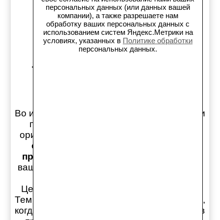
персональных данных (или данных вашей
Публичная оферта
компании), а также разрешаете нам
обработку ваших персональных данных с
использованием систем Яндекс.Метрики на
Политика обработки
условиях, указанных в
Политике обработки
персональных данных.
персональных данных
Контакты
Во избежание неправильного подбора или
перевода по справочникам номеров
оригинальных и дубликатных запчастей,
обязательно консультируйтесь с
продавцами
на предмет правильности
вашего выбора ПРЕЖДЕ чем оплачивать
заказ!
Цены на сайте обновляются раз в день.
Тем не менее, может возникнуть ситуация,
когда обновление актуальных цен товаров