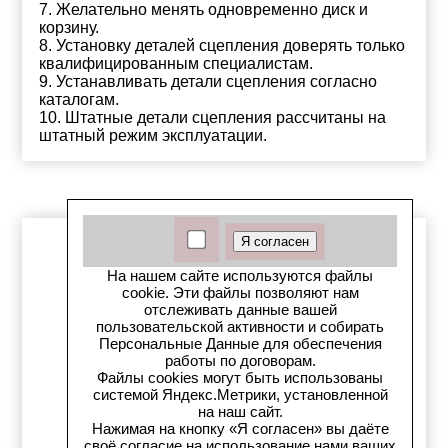
7. Желательно менять одновременно диск и
корзину.
8. Установку деталей сцепления доверять только
квалифицированным специалистам.
9. Устанавливать детали сцепления согласно
каталогам.
10. Штатные детали сцепления рассчитаны на
штатный режим эксплуатации.
Главная
На нашем сайте используются файлы
cookie. Эти файлы позволяют нам
Как сделать заказ
отслеживать данные вашей
пользовательской активности и собирать
О компании
Персональные Данные для обеспечения
работы по договорам.
Файлы cookies могут быть использованы
Статьи / Видео
системой Яндекс.Метрики, установленной
на наш сайт.
Условия возврата
Нажимая на кнопку «Я согласен» вы даёте
своё согласие на использование нами ваших