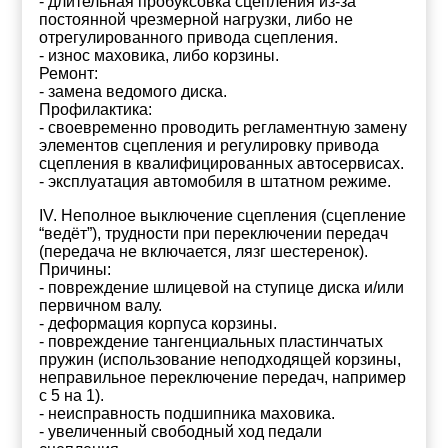
- длительная пробуксовка сцепления из-за
постоянной чрезмерной нагрузки, либо не
отрегулированного привода сцепления.
- износ маховика, либо корзины.
Ремонт:
- замена ведомого диска.
Профилактика:
- своевременно проводить регламентную замену
элементов сцепления и регулировку привода
сцепления в квалифицированных автосервисах.
- эксплуатация автомобиля в штатном режиме.
IV. Неполное выключение сцепления (сцепление
“ведёт”), трудности при переключении передач
(передача не включается, лязг шестеренок).
Причины:
- повреждение шлицевой на ступице диска и/или
первичном валу.
- деформация корпуса корзины.
- повреждение тангенциальных пластинчатых
пружин (использование неподходящей корзины,
неправильное переключение передач, например
с 5 на 1).
- неисправность подшипника маховика.
- увеличенный свободный ход педали