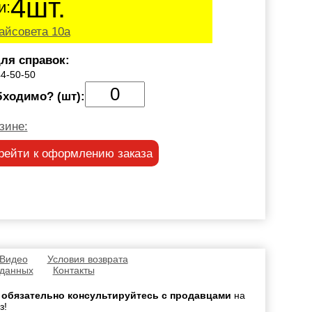
4шт.
и:
айсовета 10а
ля справок:
44-50-50
бходимо? (шт):
зине:
рейти к оформлению заказа
 Видео
Условия возврата
 данных
Контакты
,
обязательно консультируйтесь с продавцами
на
з!