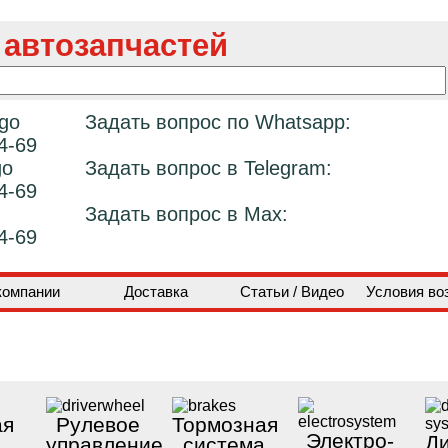
 автозапчастей
Задать вопрос по Whatsapp:
4-69
Задать вопрос в Telegram:
4-69
Задать вопрос в Max:
4-69
компании
Доставка
Статьи / Видео
Условия во
ая
Рулевое
Тормозная
Электро-
Ди
управление
система