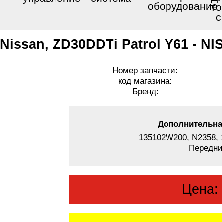
оборудование
то
с
 Nissan, ZD30DDTi Patrol Y61 - N
Номер запчасти:
код магазина:
Бренд:
Дополнительна
135102W200, N2358, 
Передни
Цена