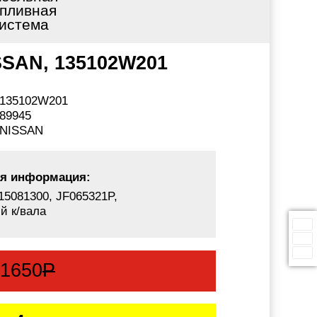
пливная
истема
ISSAN, 135102W201
135102W201
89945
NISSAN
я информация:
15081300, JF065321P,
й к/вала
:
1650
Р