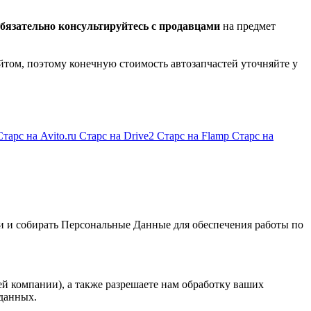
бязательно консультируйтесь с продавцами
на предмет
йтом, поэтому конечную стоимость автозапчастей уточняйте у
Старс на Avito.ru
Старс на Drive2
Старс на Flamp
Старс на
и и собирать Персональные Данные для обеспечения работы по
й компании), а также разрешаете нам обработку ваших
данных.