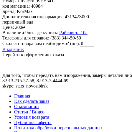
Номер запчасти:
KHS341
код магазина:
40984
Бренд:
KorMax
Дополнительная информация:
431342Z000
первичный вал
Цена:
200
Р
В наличии:
9шт.
где купить:
Райсовета 10а
Телефоны для справок:
(383) 344-50-50
Сколько товара вам необходимо? (шт):
В корзине:
Перейти к оформлению заказа
Для того, чтобы передать нам изображения, замеры деталей л
8-913-715-57-58, 8-913-7-4444-69
skype: stars_novosibirsk
Главная
Как сделать заказ
О компании
Статьи / Видео
Условия возврата
Публичная оферта
Политика обработки персональных данных