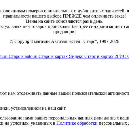
справочникам номеров оригинальных и дубликатных запчастей,
о
правильности вашего выбора ПРЕЖДЕ чем оплачивать заказ!
Цены на сайте обновляются раз в день.
 актуальных цен товаров происходит быстрее синхронизации с са
продавцов!
© Copyright магазин Автозапчастей "Старс", 1997-2026
m.ru
Старс в auto.ru
Старс в картах Яндекс
Старс в картах 2ГИС
яют нам отслеживать данные вашей пользовательской активност
ики, установленной на наш сайт.
спользование нами ваших персональных данных (или данных ваше
и на условиях, указанных в
Политике обработки
персональных 