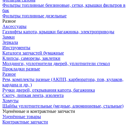
Фильтры топливные бензиновые, сетки, крышки фильтров в
бак
Фильтры топливные дизельные
Разное
Аксесcуары
Газлифты капота, крышки багажника, электроприводы
Замки
Зеркала
Инструменты
Каталоги запчастей бумажные
Клипсы, саморезы, заклепки
Молдинги, уплотнители дверей, уплотнители стекол
Прокладки разные
Разное
Рем, комплекты разные (АКПП, карбюратора, пов, кулаков,
кардана и др, )
Ручки дверей, открывания капота, багажника
Скотч, липкая лента, изолента
Хомуты
Шайбы уплотнительные (медные, алюминиевые, стальные)
Уценённые и контрактные запчасти
Уценённые товары
Контрактные запчасти