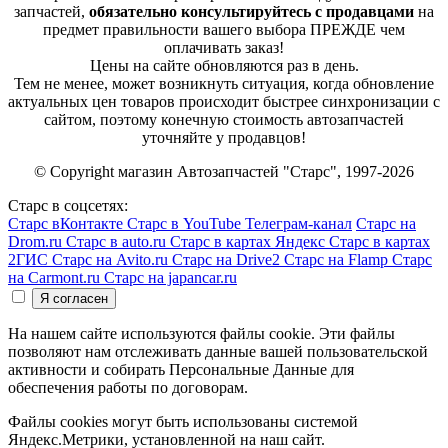
запчастей,
обязательно консультируйтесь с продавцами
на
предмет правильности вашего выбора ПРЕЖДЕ чем
оплачивать заказ!
Цены на сайте обновляются раз в день.
Тем не менее, может возникнуть ситуация, когда обновление
актуальных цен товаров происходит быстрее синхронизации с
сайтом, поэтому конечную стоимость автозапчастей
уточняйте у продавцов!
© Copyright магазин Автозапчастей "Старс", 1997-2026
Старс в соцсетях:
Старс вКонтакте
Старс в YouTube
Телеграм-канал
Старс на
Drom.ru
Старс в auto.ru
Старс в картах Яндекс
Старс в картах
2ГИС
Старс на Avito.ru
Старс на Drive2
Старс на Flamp
Старс
на Carmont.ru
Старс на japancar.ru
На нашем сайте используются файлы cookie. Эти файлы
позволяют нам отслеживать данные вашей пользовательской
активности и собирать Персональные Данные для
обеспечения работы по договорам.
Файлы cookies могут быть использованы системой
Яндекс.Метрики, установленной на наш сайт.