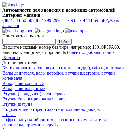
Автозапчасти для японских и корейских автомобилей.
Интернет-магазин
(383) 344-50-50
(383) 299-299-7
+7-913-7-4444-69
info@stars-
auto.com
Поиск автозапчастей
Вводите искомый номер без тире, например: 13010P3FA00,
или текст, например: поршни 3s
более подробный поиск
Корзина
Детали двигателя
Болты двигателя (головки, шатунные и др, ), гайки, шпильки
Валы двигателя, валы коробки, втулки шестерни, втулки
коленвала
Вкладыши коренные
Вкладыши шатунные
Втулки (вкладыши) распредвала
Втулки балансировочных валов
Втулки шатуна
Гидрокомпенсаторы, толкатели клапанов, рокеры
Гильзы
Гофры выпускной системы, фланцы, пламегасители,
стронгеры, приемные трубы