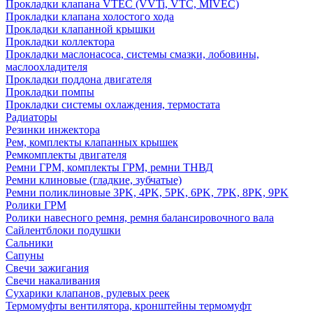
Прокладки клапана VTEC (VVTi, VTC, MIVEC)
Прокладки клапана холостого хода
Прокладки клапанной крышки
Прокладки коллектора
Прокладки маслонасоса, системы смазки, лобовины,
маслоохладителя
Прокладки поддона двигателя
Прокладки помпы
Прокладки системы охлаждения, термостата
Радиаторы
Резинки инжектора
Рем, комплекты клапанных крышек
Ремкомплекты двигателя
Ремни ГРМ, комплекты ГРМ, ремни ТНВД
Ремни клиновые (гладкие, зубчатые)
Ремни поликлиновые 3PK, 4PK, 5PK, 6PK, 7PK, 8PK, 9PK
Ролики ГРМ
Ролики навесного ремня, ремня балансировочного вала
Сайлентблоки подушки
Сальники
Сапуны
Свечи зажигания
Свечи накаливания
Сухарики клапанов, рулевых реек
Термомуфты вентилятора, кронштейны термомуфт