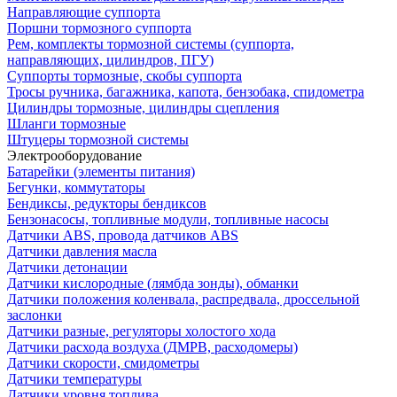
Направляющие суппорта
Поршни тормозного суппорта
Рем, комплекты тормозной системы (суппорта,
направляющих, цилиндров, ПГУ)
Суппорты тормозные, скобы суппорта
Тросы ручника, багажника, капота, бензобака, спидометра
Цилиндры тормозные, цилиндры сцепления
Шланги тормозные
Штуцеры тормозной системы
Электрооборудование
Батарейки (элементы питания)
Бегунки, коммутаторы
Бендиксы, редукторы бендиксов
Бензонасосы, топливные модули, топливные насосы
Датчики ABS, провода датчиков ABS
Датчики давления масла
Датчики детонации
Датчики кислородные (лямбда зонды), обманки
Датчики положения коленвала, распредвала, дроссельной
заслонки
Датчики разные, регуляторы холостого хода
Датчики расхода воздуха (ДМРВ, расходомеры)
Датчики скорости, смидометры
Датчики температуры
Датчики уровня топлива