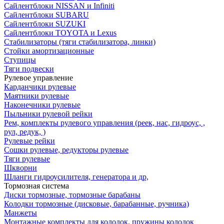
Сайлентблоки NISSAN и Infiniti
Сайлентблоки SUBARU
Сайлентблоки SUZUKI
Сайлентблоки TOYOTA и Lexus
Стабилизаторы (тяги стабилизатора, линки)
Стойки амортизационные
Ступицы
Тяги подвески
Рулевое управление
Карданчики рулевые
Маятники рулевые
Наконечники рулевые
Пыльники рулевой рейки
Рем, комплекты рулевого управления (реек, нас, гидроус, ,
рул, редук, )
Рулевые рейки
Сошки рулевые, редукторы рулевые
Тяги рулевые
Шкворни
Шланги гидроусилителя, генератора и др,
Тормозная система
Диски тормозные, тормозные барабаны
Колодки тормозные (дисковые, барабанные, ручника)
Манжеты
Монтажные комплекты для колодок, пружины колодок