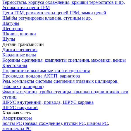
Термостаты, корпуса охлаждения, крышки термостатов и пр,
Успокоители цепи ГРМ
Цепи ГРМ, ремкомплекты цепей ГРМ, замки цепей
Шайбы регулировки клапана, ступицы и др,
Шатуны
Шестерни
Шкивы, шпонки
Щупы
Детали трансмиссии
Диски сцепления
Карданные валы
Корзины сцепления, комплекты сцепления, маховики, венцы
Крестовины
Подшипники выжимные, вилки сцепления
Прокладки поддона АКПП, вариатора
Рем, комплекты системы сцепления (главных цилиндров,
рабочих цилиндров)
Фланцы ступицы, грибы ступицы, крышки подшипников, оси
ступиц
ШРУС внутренний, привода, ШРУС кардана
ШРУС наружний
Ходовая часть
Амортизаторы
Болты РС (развал-схождение), втулки РС, шайбы РС,
комплекты РС