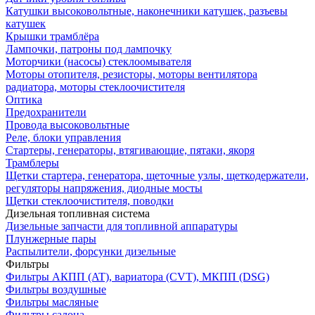
Катушки высоковольтные, наконечники катушек, разъевы
катушек
Крышки трамблёра
Лампочки, патроны под лампочку
Моторчики (насосы) стеклоомывателя
Моторы отопителя, резисторы, моторы вентилятора
радиатора, моторы стеклоочистителя
Оптика
Предохранители
Провода высоковольтные
Реле, блоки управления
Стартеры, генераторы, втягивающие, пятаки, якоря
Трамблеры
Щетки стартера, генератора, щеточные узлы, щеткодержатели,
регуляторы напряжения, диодные мосты
Щетки стеклоочистителя, поводки
Дизельная топливная система
Дизельные запчасти для топливной аппаратуры
Плунжерные пары
Распылители, форсунки дизельные
Фильтры
Фильтры АКПП (AT), вариатора (CVT), МКПП (DSG)
Фильтры воздушные
Фильтры масляные
Фильтры салона