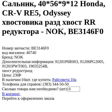
Сальник, 40*56*9*12 Honda,
CR-V RE5, Odyssey
хвостовика разд хвост RR
редуктора - NOK, BE3146F0
Номер запчасти:
BE3146F0
код магазина:
40740
Бренд:
NOK
Дополнительная информация:
91201P6R003, 91206PG2005,
91201PWT003, 19035254B,
хвост редукт/разд
Цена:
230
Р
В наличии:
16шт.
где купить:
Райсовета 10а
Телефоны для справок:
(383) 344-50-50
Сколько товара вам необходимо? (шт):
В корзине:
Перейти к оформлению заказа