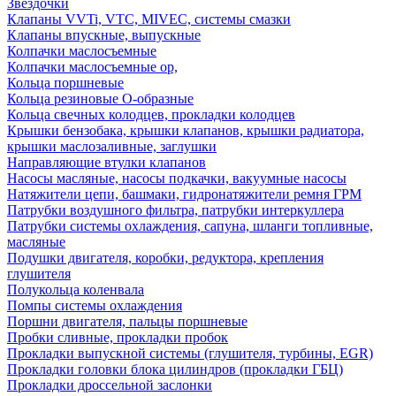
Звездочки
Клапаны VVTi, VTC, MIVEC, системы смазки
Клапаны впускные, выпускные
Колпачки маслосъемные
Колпачки маслосъемные ор,
Кольца поршневые
Кольца резиновые О-образные
Кольца свечных колодцев, прокладки колодцев
Крышки бензобака, крышки клапанов, крышки радиатора,
крышки маслозаливные, заглушки
Направляющие втулки клапанов
Насосы масляные, насосы подкачки, вакуумные насосы
Натяжители цепи, башмаки, гидронатяжители ремня ГРМ
Патрубки воздушного фильтра, патрубки интеркуллера
Патрубки системы охлаждения, сапуна, шланги топливные,
масляные
Подушки двигателя, коробки, редуктора, крепления
глушителя
Полукольца коленвала
Помпы системы охлаждения
Поршни двигателя, пальцы поршневые
Пробки сливные, прокладки пробок
Прокладки выпускной системы (глушителя, турбины, EGR)
Прокладки головки блока цилиндров (прокладки ГБЦ)
Прокладки дроссельной заслонки