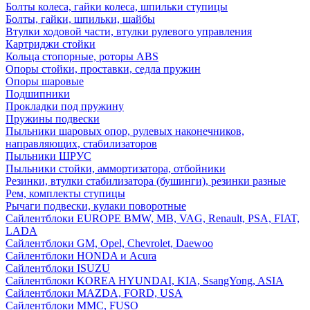
Болты колеса, гайки колеса, шпильки ступицы
Болты, гайки, шпильки, шайбы
Втулки ходовой части, втулки рулевого управления
Картриджи стойки
Кольца стопорные, роторы ABS
Опоры стойки, проставки, седла пружин
Опоры шаровые
Подшипники
Прокладки под пружину
Пружины подвески
Пыльники шаровых опор, рулевых наконечников,
направляющих, стабилизаторов
Пыльники ШРУС
Пыльники стойки, аммортизатора, отбойники
Резинки, втулки стабилизатора (бушинги), резинки разные
Рем, комплекты ступицы
Рычаги подвески, кулаки поворотные
Сайлентблоки EUROPE BMW, MB, VAG, Renault, PSA, FIAT,
LADA
Сайлентблоки GM, Opel, Chevrolet, Daewoo
Сайлентблоки HONDA и Acura
Сайлентблоки ISUZU
Сайлентблоки KOREA HYUNDAI, KIA, SsangYong, ASIA
Сайлентблоки MAZDA, FORD, USA
Сайлентблоки MMC, FUSO