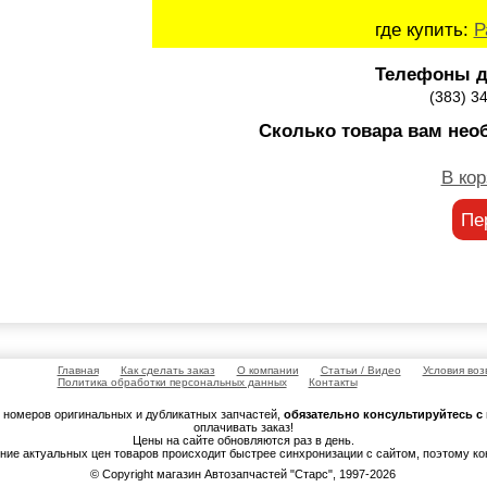
где купить:
Р
Телефоны д
(383) 3
Сколько товара вам нео
В кор
Пе
Главная
Как сделать заказ
О компании
Статьи / Видео
Условия воз
Политика обработки персональных данных
Контакты
м номеров оригинальных и дубликатных запчастей,
обязательно консультируйтесь 
оплачивать заказ!
Цены на сайте обновляются раз в день.
ение актуальных цен товаров происходит быстрее синхронизации с сайтом, поэтому к
© Copyright магазин Автозапчастей "Старс", 1997-2026