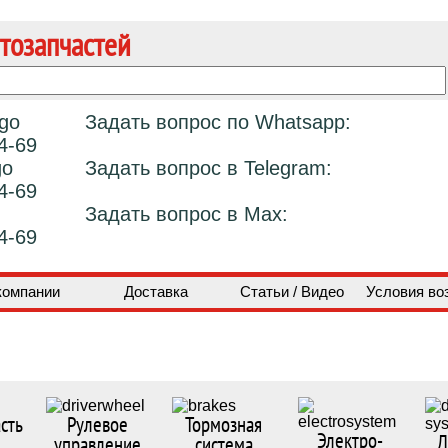
тозапчастей
Задать вопрос по Whatsapp:
4-69
Задать вопрос в Telegram:
4-69
Задать вопрос в Max:
4-69
компании
Доставка
Статьи / Видео
Условия во
сть
Рулевое
Тормозная
Электро-
Д
управление
система