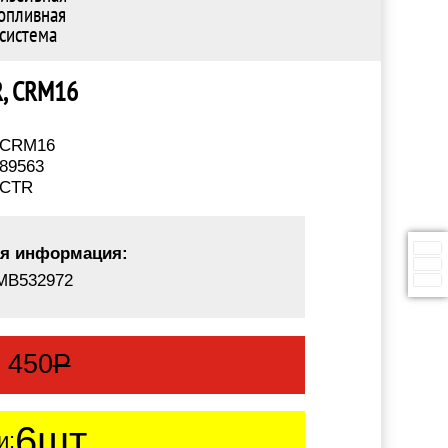
опливная
система
TR, CRM16
CRM16
89563
CTR
я информация:
MB532972
:
450
Р
6шт.
и: