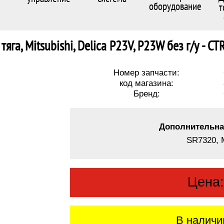
оборудование
т
тяга, Mitsubishi, Delica P23V, P23W без г/у - C
Номер запчасти:
код магазина:
Бренд:
Дополнительна
SR7320, 
Цена
В наличи