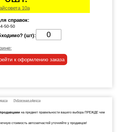
айсовета 10а
ля справок:
44-50-50
бходимо? (шт):
зине:
рейти к оформлению заказа
врата
Публичная оферта
с продавцами
на предмет правильности вашего выбора ПРЕЖДЕ чем
онечную стоимость автозапчастей уточняйте у продавцов!