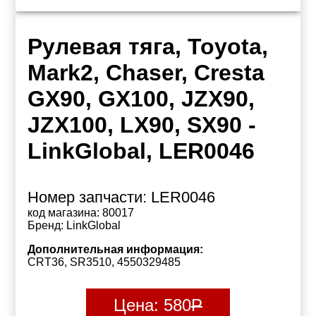
Рулевая тяга, Toyota,
Mark2, Chaser, Cresta
GX90, GX100, JZX90,
JZX100, LX90, SX90 -
LinkGlobal, LER0046
Номер запчасти:
LER0046
код магазина:
80017
Бренд:
LinkGlobal
Дополнительная информация:
CRT36, SR3510, 4550329485
Цена:
580
Р