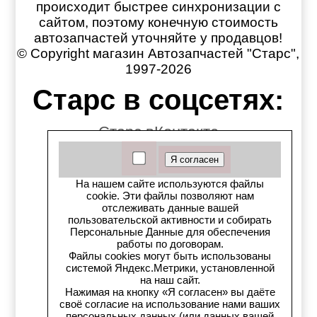
происходит быстрее синхронизации с
сайтом, поэтому конечную стоимость
автозапчастей уточняйте у продавцов!
© Copyright магазин Автозапчастей "Старс",
1997-2026
Старс в соцсетях:
Старс вКонтакте
Старс в YouTube
На нашем сайте используются файлы
Телеграм-канал
cookie. Эти файлы позволяют нам
отслеживать данные вашей
пользовательской активности и собирать
Старс на Drom.ru
Персональные Данные для обеспечения
работы по договорам.
Старс в auto.ru
Файлы cookies могут быть использованы
системой Яндекс.Метрики, установленной
на наш сайт.
Старс в картах Яндекс
Нажимая на кнопку «Я согласен» вы даёте
своё согласие на использование нами ваших
персональных данных (или данных вашей