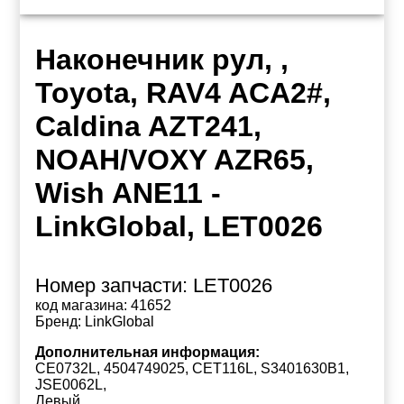
Наконечник рул, ,
Toyota, RAV4 ACA2#,
Caldina AZT241,
NOAH/VOXY AZR65,
Wish ANE11 -
LinkGlobal, LET0026
Номер запчасти:
LET0026
код магазина:
41652
Бренд:
LinkGlobal
Дополнительная информация:
CE0732L, 4504749025, CET116L, S3401630B1,
JSE0062L,
Левый