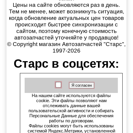
Цены на сайте обновляются раз в день.
Тем не менее, может возникнуть ситуация,
когда обновление актуальных цен товаров
происходит быстрее синхронизации с
сайтом, поэтому конечную стоимость
автозапчастей уточняйте у продавцов!
© Copyright магазин Автозапчастей "Старс",
1997-2026
Старс в соцсетях:
Старс вКонтакте
Старс в YouTube
На нашем сайте используются файлы
cookie. Эти файлы позволяют нам
Телеграм-канал
отслеживать данные вашей
пользовательской активности и собирать
Старс на Drom.ru
Персональные Данные для обеспечения
работы по договорам.
Файлы cookies могут быть использованы
Старс в auto.ru
системой Яндекс.Метрики, установленной