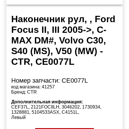
Наконечник рул, , Ford
Focus II, III 2005->, C-
MAX DM#, Volvo C30,
S40 (MS), V50 (MW) -
CTR, CE0077L
Номер запчасти:
CE0077L
код магазина:
41257
Бренд:
CTR
Дополнительная информация:
CEF37L, 2121FOCIILH, 3046202, 1730934,
1328881, 5104533ASX, C4151L,
Левый