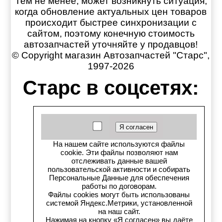
Тем не менее, может возникнуть ситуация,
когда обновление актуальных цен товаров
происходит быстрее синхронизации с
сайтом, поэтому конечную стоимость
автозапчастей уточняйте у продавцов!
© Copyright магазин Автозапчастей "Старс",
1997-2026
Старс в соцсетях:
Старс вКонтакте
Старс в YouTube
На нашем сайте используются файлы
Телеграм-канал
cookie. Эти файлы позволяют нам
отслеживать данные вашей
пользовательской активности и собирать
Старс на Drom.ru
Персональные Данные для обеспечения
работы по договорам.
Файлы cookies могут быть использованы
Старс в auto.ru
системой Яндекс.Метрики, установленной
на наш сайт.
Старс в картах Яндекс
Нажимая на кнопку «Я согласен» вы даёте