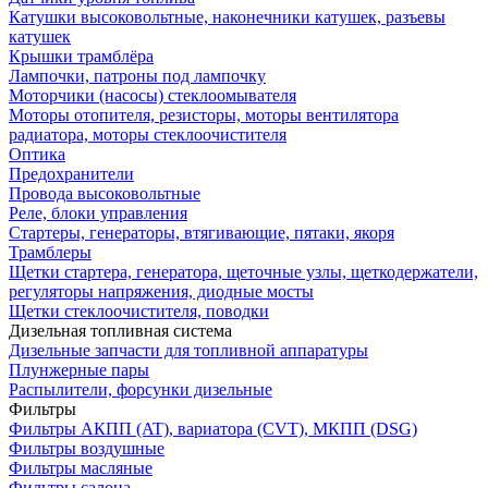
Катушки высоковольтные, наконечники катушек, разъевы
катушек
Крышки трамблёра
Лампочки, патроны под лампочку
Моторчики (насосы) стеклоомывателя
Моторы отопителя, резисторы, моторы вентилятора
радиатора, моторы стеклоочистителя
Оптика
Предохранители
Провода высоковольтные
Реле, блоки управления
Стартеры, генераторы, втягивающие, пятаки, якоря
Трамблеры
Щетки стартера, генератора, щеточные узлы, щеткодержатели,
регуляторы напряжения, диодные мосты
Щетки стеклоочистителя, поводки
Дизельная топливная система
Дизельные запчасти для топливной аппаратуры
Плунжерные пары
Распылители, форсунки дизельные
Фильтры
Фильтры АКПП (AT), вариатора (CVT), МКПП (DSG)
Фильтры воздушные
Фильтры масляные
Фильтры салона