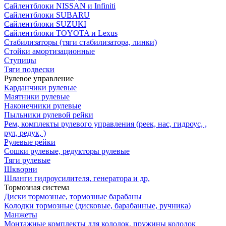
Сайлентблоки NISSAN и Infiniti
Сайлентблоки SUBARU
Сайлентблоки SUZUKI
Сайлентблоки TOYOTA и Lexus
Стабилизаторы (тяги стабилизатора, линки)
Стойки амортизационные
Ступицы
Тяги подвески
Рулевое управление
Карданчики рулевые
Маятники рулевые
Наконечники рулевые
Пыльники рулевой рейки
Рем, комплекты рулевого управления (реек, нас, гидроус, ,
рул, редук, )
Рулевые рейки
Сошки рулевые, редукторы рулевые
Тяги рулевые
Шкворни
Шланги гидроусилителя, генератора и др,
Тормозная система
Диски тормозные, тормозные барабаны
Колодки тормозные (дисковые, барабанные, ручника)
Манжеты
Монтажные комплекты для колодок, пружины колодок