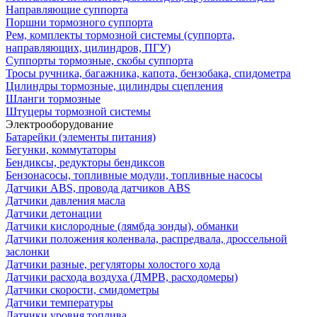
Направляющие суппорта
Поршни тормозного суппорта
Рем, комплекты тормозной системы (суппорта,
направляющих, цилиндров, ПГУ)
Суппорты тормозные, скобы суппорта
Тросы ручника, багажника, капота, бензобака, спидометра
Цилиндры тормозные, цилиндры сцепления
Шланги тормозные
Штуцеры тормозной системы
Электрооборудование
Батарейки (элементы питания)
Бегунки, коммутаторы
Бендиксы, редукторы бендиксов
Бензонасосы, топливные модули, топливные насосы
Датчики ABS, провода датчиков ABS
Датчики давления масла
Датчики детонации
Датчики кислородные (лямбда зонды), обманки
Датчики положения коленвала, распредвала, дроссельной
заслонки
Датчики разные, регуляторы холостого хода
Датчики расхода воздуха (ДМРВ, расходомеры)
Датчики скорости, смидометры
Датчики температуры
Датчики уровня топлива