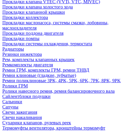
Прокладки клапана VTEC (VVTi, VTC, MIVEC)
Прокладки клапана холостого хода
Прокладки клапанной крышки
Прокладки коллектора
Прокладки маслонасоса, системы смазки, лобовины,
маслоохладителя
Прокладки поддона двигателя
Прокладки помпы
Прокладки системы охлаждения, термостата
Радиаторы
Резинки инжектора
Рем, комплекты клапанных крышек
Ремкомплекты двигателя
Ремни ГРМ, комплекты ГРМ, ремни ТНВД
Ремни клиновые (гладкие, зубчатые)
Ремни поликлиновые 3PK, 4PK, 5PK, 6PK, 7PK, 8PK, 9PK
Ролики ГРМ
Ролики навесного ремня, ремня балансировочного вала
Сайлентблоки подушки
Сальники
Сапуны
Свечи зажигания
Свечи накаливания
Сухарики клапанов, рулевых реек
Термомуфты вентилятора, кронштейны термомуфт