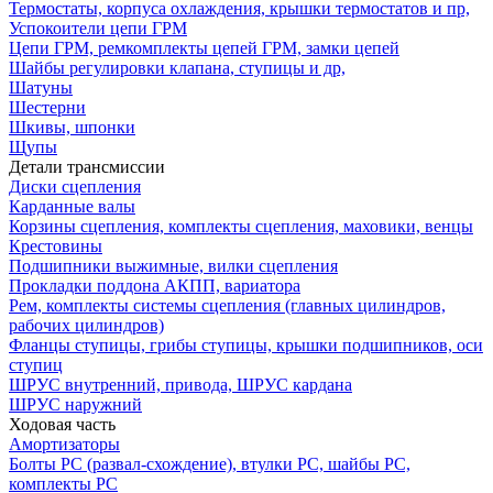
Термостаты, корпуса охлаждения, крышки термостатов и пр,
Успокоители цепи ГРМ
Цепи ГРМ, ремкомплекты цепей ГРМ, замки цепей
Шайбы регулировки клапана, ступицы и др,
Шатуны
Шестерни
Шкивы, шпонки
Щупы
Детали трансмиссии
Диски сцепления
Карданные валы
Корзины сцепления, комплекты сцепления, маховики, венцы
Крестовины
Подшипники выжимные, вилки сцепления
Прокладки поддона АКПП, вариатора
Рем, комплекты системы сцепления (главных цилиндров,
рабочих цилиндров)
Фланцы ступицы, грибы ступицы, крышки подшипников, оси
ступиц
ШРУС внутренний, привода, ШРУС кардана
ШРУС наружний
Ходовая часть
Амортизаторы
Болты РС (развал-схождение), втулки РС, шайбы РС,
комплекты РС