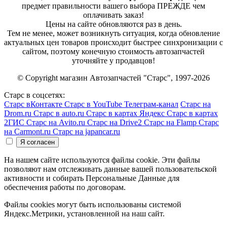
предмет правильности вашего выбора ПРЕЖДЕ чем
оплачивать заказ!
Цены на сайте обновляются раз в день.
Тем не менее, может возникнуть ситуация, когда обновление
актуальных цен товаров происходит быстрее синхронизации с
сайтом, поэтому конечную стоимость автозапчастей
уточняйте у продавцов!
© Copyright магазин Автозапчастей "Старс", 1997-2026
Старс в соцсетях:
Старс вКонтакте
Старс в YouTube
Телеграм-канал
Старс на
Drom.ru
Старс в auto.ru
Старс в картах Яндекс
Старс в картах
2ГИС
Старс на Avito.ru
Старс на Drive2
Старс на Flamp
Старс
на Carmont.ru
Старс на japancar.ru
На нашем сайте используются файлы cookie. Эти файлы
позволяют нам отслеживать данные вашей пользовательской
активности и собирать Персональные Данные для
обеспечения работы по договорам.
Файлы cookies могут быть использованы системой
Яндекс.Метрики, установленной на наш сайт.