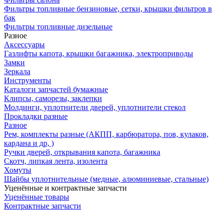
Фильтры топливные бензиновые, сетки, крышки фильтров в
бак
Фильтры топливные дизельные
Разное
Аксесcуары
Газлифты капота, крышки багажника, электроприводы
Замки
Зеркала
Инструменты
Каталоги запчастей бумажные
Клипсы, саморезы, заклепки
Молдинги, уплотнители дверей, уплотнители стекол
Прокладки разные
Разное
Рем, комплекты разные (АКПП, карбюратора, пов, кулаков,
кардана и др, )
Ручки дверей, открывания капота, багажника
Скотч, липкая лента, изолента
Хомуты
Шайбы уплотнительные (медные, алюминиевые, стальные)
Уценённые и контрактные запчасти
Уценённые товары
Контрактные запчасти