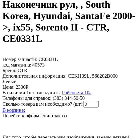
Наконечник рул, , South
Korea, Hyundai, SantaFe 2000-
>, ix55, Sorento II - CTR,
CE0331L
Номер запчасти:
CE0331L
код магазина:
40573
Бренд:
CTR
Дополнительная информация:
CEKH39L, 568202B000
Левый
Цена:
2300
Р
В наличии:
1шт.
где купить:
Райсовета 10а
Телефоны для справок:
(383) 344-50-50
Сколько товара вам необходимо? (шт):
В корзине:
Перейти к оформлению заказа
Для того, чтобы передать нам изображения, замеры деталей