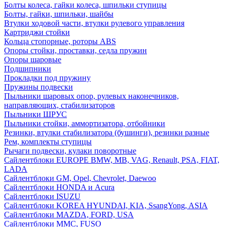
Болты колеса, гайки колеса, шпильки ступицы
Болты, гайки, шпильки, шайбы
Втулки ходовой части, втулки рулевого управления
Картриджи стойки
Кольца стопорные, роторы ABS
Опоры стойки, проставки, седла пружин
Опоры шаровые
Подшипники
Прокладки под пружину
Пружины подвески
Пыльники шаровых опор, рулевых наконечников,
направляющих, стабилизаторов
Пыльники ШРУС
Пыльники стойки, аммортизатора, отбойники
Резинки, втулки стабилизатора (бушинги), резинки разные
Рем, комплекты ступицы
Рычаги подвески, кулаки поворотные
Сайлентблоки EUROPE BMW, MB, VAG, Renault, PSA, FIAT,
LADA
Сайлентблоки GM, Opel, Chevrolet, Daewoo
Сайлентблоки HONDA и Acura
Сайлентблоки ISUZU
Сайлентблоки KOREA HYUNDAI, KIA, SsangYong, ASIA
Сайлентблоки MAZDA, FORD, USA
Сайлентблоки MMC, FUSO