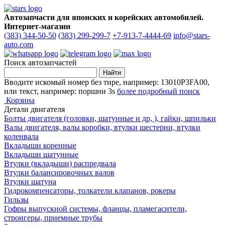
Автозапчасти для японских и корейских автомобилей.
Интернет-магазин
(383) 344-50-50
(383) 299-299-7
+7-913-7-4444-69
info@stars-
auto.com
Поиск автозапчастей
Вводите искомый номер без тире, например: 13010P3FA00,
или текст, например: поршни 3s
более подробный поиск
Корзина
Детали двигателя
Болты двигателя (головки, шатунные и др, ), гайки, шпильки
Валы двигателя, валы коробки, втулки шестерни, втулки
коленвала
Вкладыши коренные
Вкладыши шатунные
Втулки (вкладыши) распредвала
Втулки балансировочных валов
Втулки шатуна
Гидрокомпенсаторы, толкатели клапанов, рокеры
Гильзы
Гофры выпускной системы, фланцы, пламегасители,
стронгеры, приемные трубы