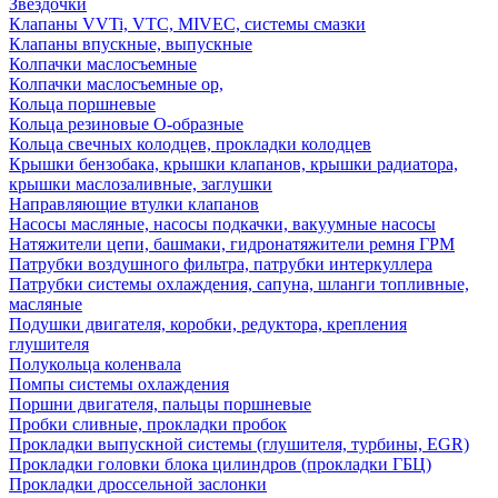
Звездочки
Клапаны VVTi, VTC, MIVEC, системы смазки
Клапаны впускные, выпускные
Колпачки маслосъемные
Колпачки маслосъемные ор,
Кольца поршневые
Кольца резиновые О-образные
Кольца свечных колодцев, прокладки колодцев
Крышки бензобака, крышки клапанов, крышки радиатора,
крышки маслозаливные, заглушки
Направляющие втулки клапанов
Насосы масляные, насосы подкачки, вакуумные насосы
Натяжители цепи, башмаки, гидронатяжители ремня ГРМ
Патрубки воздушного фильтра, патрубки интеркуллера
Патрубки системы охлаждения, сапуна, шланги топливные,
масляные
Подушки двигателя, коробки, редуктора, крепления
глушителя
Полукольца коленвала
Помпы системы охлаждения
Поршни двигателя, пальцы поршневые
Пробки сливные, прокладки пробок
Прокладки выпускной системы (глушителя, турбины, EGR)
Прокладки головки блока цилиндров (прокладки ГБЦ)
Прокладки дроссельной заслонки