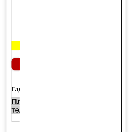
5100875ASX
Примечание: Правый
Цена:
450 руб.
Добавить в корзину
шт.
Где можно купить:
Площадь Райсовета 10а:
тел. (383)344-50-50
1шт.,