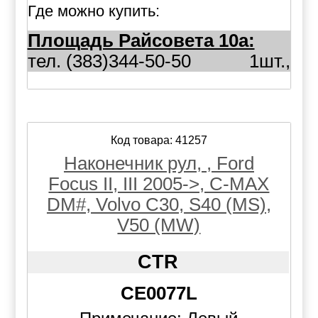
Где можно купить:
Площадь Райсовета 10а:
тел. (383)344-50-50
1шт.,
Код товара: 41257
Наконечник рул, , Ford
Focus II, III 2005->, C-MAX
DM#, Volvo C30, S40 (MS),
V50 (MW)
CTR
CE0077L