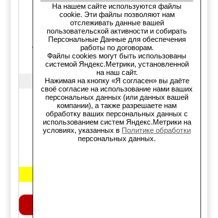
На нашем сайте используются файлы
Наконечник рул, , Ford
cookie. Эти файлы позволяют нам
отслеживать данные вашей
Focus II, III 2005->, C-MAX
пользовательской активности и собирать
DM#, Volvo C30, S40 (MS),
Персональные Данные для обеспечения
работы по договорам.
V50 (MW)
Файлы cookies могут быть использованы
системой Яндекс.Метрики, установленной
на наш сайт.
CTR
Нажимая на кнопку «Я согласен» вы даёте
своё согласие на использование нами ваших
персональных данных (или данных вашей
CEF37R
компании), а также разрешаете нам
обработку ваших персональных данных с
Примечание: Правый
использованием систем Яндекс.Метрики на
условиях, указанных в
Политике обработки
персональных данных.
Цена:
1900 руб.
Добавить в корзину