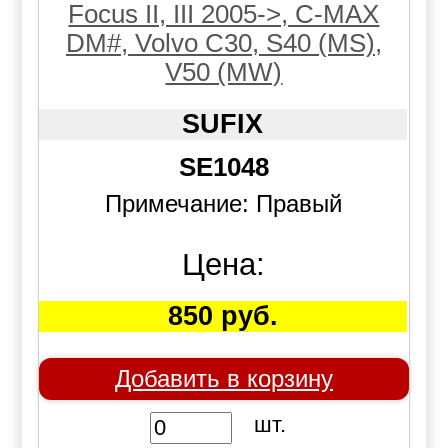
Focus II, III 2005->, C-MAX
DM#, Volvo C30, S40 (MS),
V50 (MW)
SUFIX
SE1048
Примечание: Правый
Цена:
850 руб.
Добавить в корзину
шт.