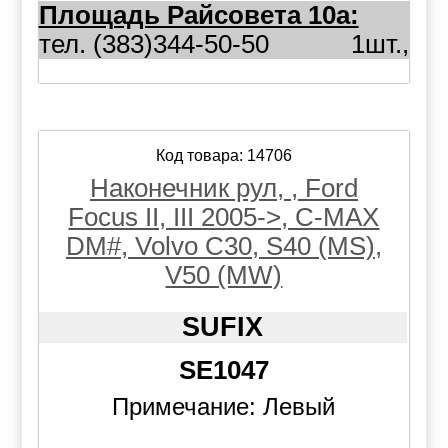
Площадь Райсовета 10а:
тел. (383)344-50-50
1шт.,
Код товара: 14706
Наконечник рул, , Ford
Focus II, III 2005->, C-MAX
DM#, Volvo C30, S40 (MS),
V50 (MW)
SUFIX
SE1047
Примечание: Левый