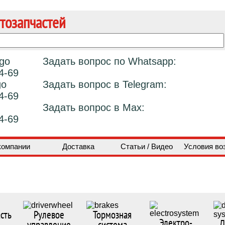
тозапчастей
Задать вопрос по Whatsapp:
4-69
Задать вопрос в Telegram:
4-69
Задать вопрос в Max:
4-69
компании
Доставка
Статьи / Видео
Условия во
сть
Рулевое
Тормозная
Электро-
Д
управление
система