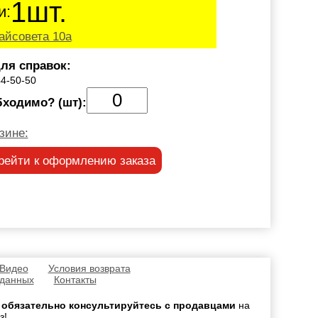
1шт.
и:
айсовета 10а
ля справок:
44-50-50
бходимо? (шт):
зине:
рейти к оформлению заказа
 Видео
Условия возврата
 данных
Контакты
,
обязательно консультируйтесь с продавцами
на
з!