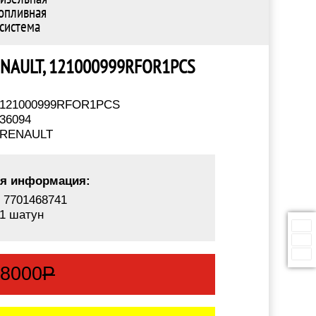
опливная
система
- RENAULT, 121000999RFOR1PCS
121000999RFOR1PCS
36094
RENAULT
я информация:
 7701468741
 1 шатун
:
8000
Р