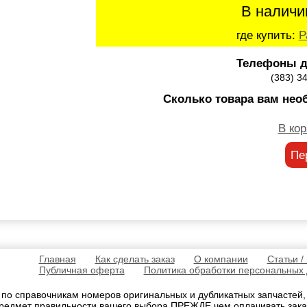
В наличи
где купить:
Р
Телефоны д
(383) 3
Сколько товара вам нео
В кор
Пе
Главная
Как сделать заказ
О компании
Статьи /
Публичная оферта
Политика обработки персональных
 по справочникам номеров оригинальных и дубликатных запчастей
редмет правильности вашего выбора ПРЕЖДЕ чем оплачивать зака