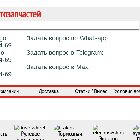
тозапчастей
Задать вопрос по Whatsapp:
4-69
Задать вопрос в Telegram:
4-69
Задать вопрос в Max:
4-69
компании
Доставка
Статьи / Видео
Условия во
сть
Рулевое
Тормозная
Электро-
Д
управление
система