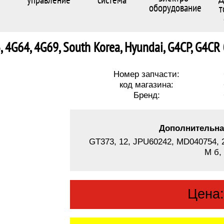
оборудование
т
3, 4G64, 4G69, South Korea, Hyundai, G4CP, G4CR
Номер запчасти:
код магазина:
Бренд:
Дополнительна
GT373, 12, JPU60242, MD040754, 
M б,
Цена