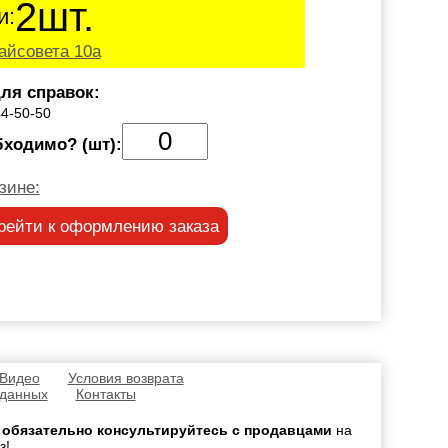
2шт.
и:
айсовета 10а
ля справок:
44-50-50
бходимо? (шт):
зине:
рейти к оформлению заказа
 Видео
Условия возврата
 данных
Контакты
,
обязательно консультируйтесь с продавцами
на
з!