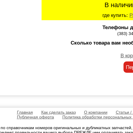
В наличи
где купить:
Р
Телефоны д
(383) 3
Сколько товара вам нео
В кор
Пе
Главная
Как сделать заказ
О компании
Статьи /
Публичная оферта
Политика обработки персональных
 по справочникам номеров оригинальных и дубликатных запчастей
редмет правильности вашего выбора ПРЕЖДЕ чем оплачивать зака