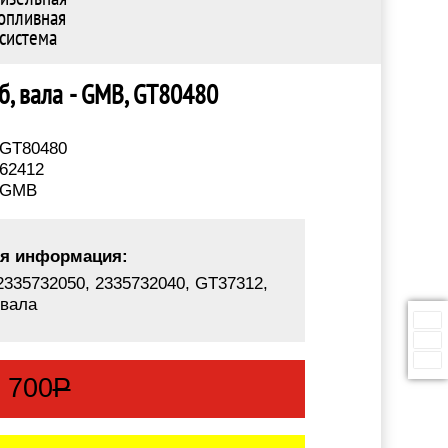
опливная
система
 б, вала - GMB, GT80480
GT80480
62412
GMB
я информация:
2335732050, 2335732040, GT37312,
 вала
:
700
Р