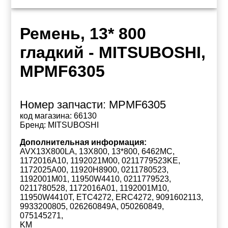
Ремень, 13* 800
гладкий - MITSUBOSHI,
MPMF6305
Номер запчасти:
MPMF6305
код магазина:
66130
Бренд:
MITSUBOSHI
Дополнительная информация:
AVX13X800LA, 13X800, 13*800, 6462MC,
1172016A10, 1192021M00, 0211779523KE,
1172025A00, 11920H8900, 0211780523,
1192001M01, 11950W4410, 0211779523,
0211780528, 1172016A01, 1192001M10,
11950W4410T, ETC4272, ERC4272, 9091602113,
9933200805, 026260849A, 050260849,
075145271,
KM