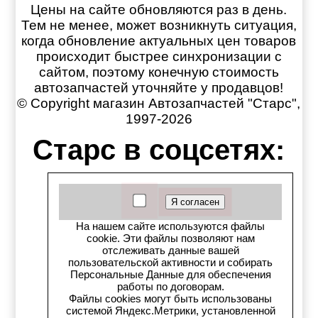
Цены на сайте обновляются раз в день.
Тем не менее, может возникнуть ситуация,
когда обновление актуальных цен товаров
происходит быстрее синхронизации с
сайтом, поэтому конечную стоимость
автозапчастей уточняйте у продавцов!
© Copyright магазин Автозапчастей "Старс",
1997-2026
Старс в соцсетях:
Старс вКонтакте
Старс в YouTube
На нашем сайте используются файлы
cookie. Эти файлы позволяют нам
Телеграм-канал
отслеживать данные вашей
пользовательской активности и собирать
Старс на Drom.ru
Персональные Данные для обеспечения
работы по договорам.
Файлы cookies могут быть использованы
Старс в auto.ru
системой Яндекс.Метрики, установленной