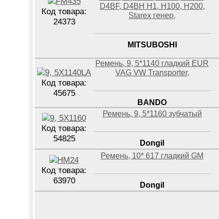
D4BF, D4BH H1, H100, H200,
Код товара:
Starex генер,
24373
MITSUBOSHI
Ремень, 9, 5*1140 гладкий EUR
VAG VW Transporter,
Код товара:
45675
BANDO
Ремень, 9, 5*1160 зубчатый
Код товара:
54825
Dongil
Ремень, 10* 617 гладкий GM
Код товара:
63970
Dongil