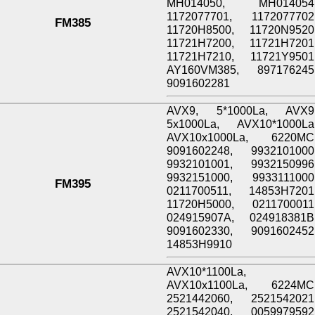
MH014050, MH014054
1172077701, 1172077702
FM385
11720H8500, 11720N9520
11721H7200, 11721H7201
11721H7210, 11721Y9501
AY160VM385, 897176245
9091602281
AVX9, 5*1000La, AVX9
5x1000La, AVX10*1000La
AVX10x1000La, 6220MC
9091602248, 9932101000
9932101001, 9932150996
9932151000, 9933111000
FM395
0211700511, 14853H7201
11720H5000, 0211700011
024915907A, 024918381B
9091602330, 9091602452
14853H9910
AVX10*1100La,
AVX10x1100La, 6224MC
2521442060, 2521542021
2521542040, 0059979592