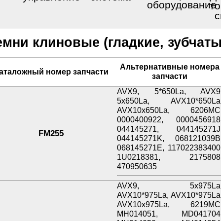
оборудование
то
с
емни клиновые (гладкие, зубчаты
Альтернативные номера
аталожный номер запчасти
запчасти
AVX9, 5*650La, AVX9
5x650La, AVX10*650La
AVX10x650La, 6206MC
0000400922, 0000456918
044145271, 044145271J
FM255
044145271K, 068121039B
068145271E, 117022383400
1U0218381, 2175808
470950635
AVX9, 5x975La
AVX10*975La, AVX10*975La
AVX10x975La, 6219MC
MH014051, MD041704