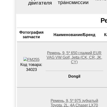
трансмиссии
двигателя
Р
Фотография
Наименование/Бренд
К
запчасти
Ремень, 9, 5* 650 гладкий EUR
VAG VW Golf, Jetta (CK, CR, JK,
CY)
Код товара:
34023
Dongil
Ремень, 9, 5* 975 зубчатый
Toyota, 2L, 4A Chaser LX70