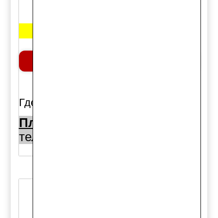
Цена:
16800 руб.
Добавить в корзину
шт.
Где можно купить:
Площадь Райсовета 10а:
тел. (383)344-50-50
1шт.,
Код товара: 58934
Ремень ГРМ, EUR