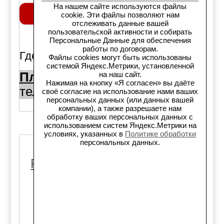
На нашем сайте используются файлы
Добавить в корзину
cookie. Эти файлы позволяют нам
отслеживать данные вашей
пользовательской активности и собирать
шт.
Персональные Данные для обеспечения
работы по договорам.
Где можно купить:
Файлы cookies могут быть использованы
системой Яндекс.Метрики, установленной
Площадь Райсовета 10а:
на наш сайт.
Нажимая на кнопку «Я согласен» вы даёте
тел. (383)344-50-50
1шт.,
своё согласие на использование нами ваших
персональных данных (или данных вашей
компании), а также разрешаете нам
обработку ваших персональных данных с
использованием систем Яндекс.Метрики на
условиях, указанных в
Политике обработки
персональных данных.
Код товара: 60295
Ремень ГРМ, EUR PSA 134
Citroen NFU, NFR, NFS,
NFP 1, 6L 16V, Peugeot
TU5JP4