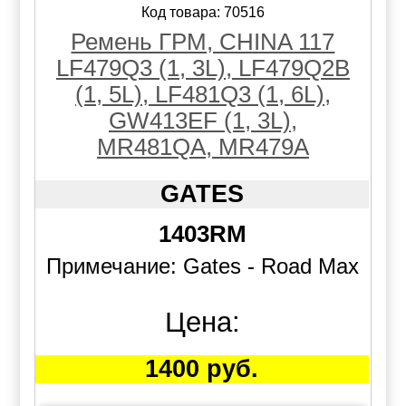
Код товара: 70516
Ремень ГРМ, CHINA 117
LF479Q3 (1, 3L), LF479Q2B
(1, 5L), LF481Q3 (1, 6L),
GW413EF (1, 3L),
MR481QA, MR479A
GATES
1403RM
Примечание: Gates - Road Max
Цена:
1400 руб.