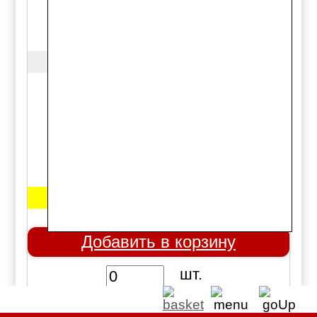
RENAULT 95 E7F (1, 2L),
E6J, E7J (1, 4L) 8V SOHC
RUVILLE
555506
Примечание: 1 распредвал
Цена:
1100 руб.
Добавить в корзину
шт.
Где можно купить: