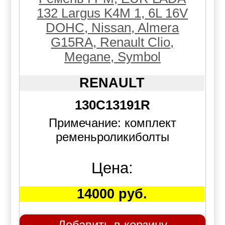
132 Largus K4M 1, 6L 16V
DOHC, Nissan, Almera
G15RA, Renault Clio,
Megane, Symbol
RENAULT
130C13191R
Примечание: комплект
ременьроликиболты
Цена:
14000 руб.
Добавить в корзину