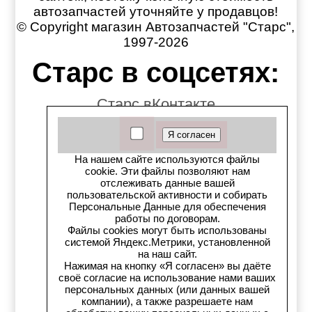
автозапчастей уточняйте у продавцов!
© Copyright магазин Автозапчастей "Старс",
1997-2026
Старс в соцсетях:
Старс вКонтакте
Старс в YouTube
На нашем сайте используются файлы
Телеграм-канал
cookie. Эти файлы позволяют нам
отслеживать данные вашей
Старс на Drom.ru
пользовательской активности и собирать
Персональные Данные для обеспечения
работы по договорам.
Старс в auto.ru
Файлы cookies могут быть использованы
системой Яндекс.Метрики, установленной
на наш сайт.
Старс в картах Яндекс
Нажимая на кнопку «Я согласен» вы даёте
своё согласие на использование нами ваших
Старс в картах 2ГИС
персональных данных (или данных вашей
компании), а также разрешаете нам