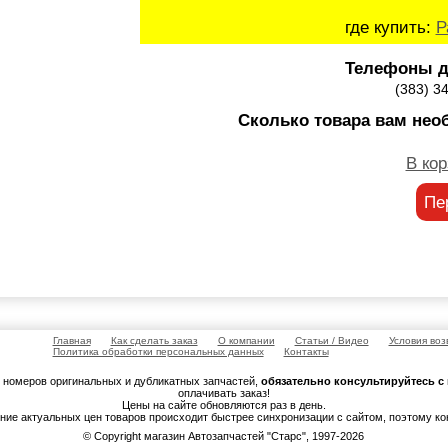
где купить:
Р
Телефоны д
(383) 3
Сколько товара вам нео
В кор
Пе
Главная
Как сделать заказ
О компании
Статьи / Видео
Условия воз
Политика обработки персональных данных
Контакты
м номеров оригинальных и дубликатных запчастей,
обязательно консультируйтесь 
оплачивать заказ!
Цены на сайте обновляются раз в день.
ение актуальных цен товаров происходит быстрее синхронизации с сайтом, поэтому к
© Copyright магазин Автозапчастей "Старс", 1997-2026