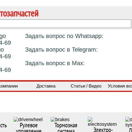
тозапчастей
Задать вопрос по Whatsapp:
4-69
Задать вопрос в Telegram:
4-69
Задать вопрос в Max:
4-69
компании
Доставка
Статьи / Видео
Условия во
сть
Рулевое
Тормозная
Электро-
Д
управление
система