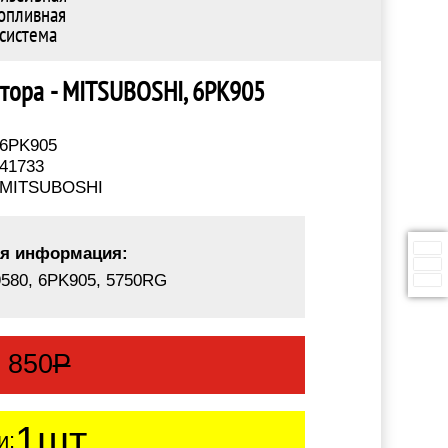
опливная
система
ратора - MITSUBOSHI, 6PK905
6PK905
41733
MITSUBOSHI
я информация:
580, 6PK905, 5750RG
:
850
Р
1шт.
и: