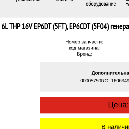
оборудование
т
 6L THP 16V EP6DT (5FT), EP6CDT (5F04) гене
Номер запчасти:
код магазина:
Бренд:
Дополнительна
00005750RG, 1606349
Цена
В наличи