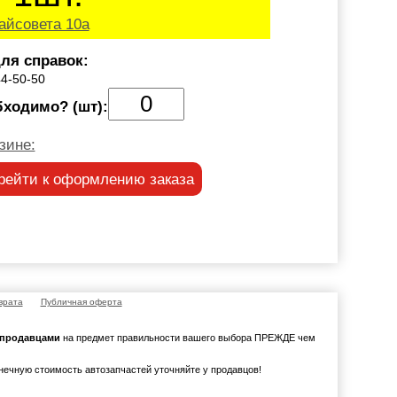
айсовета 10а
ля справок:
44-50-50
бходимо? (шт):
зине:
рейти к оформлению заказа
врата
Публичная оферта
с продавцами
на предмет правильности вашего выбора ПРЕЖДЕ чем
онечную стоимость автозапчастей уточняйте у продавцов!