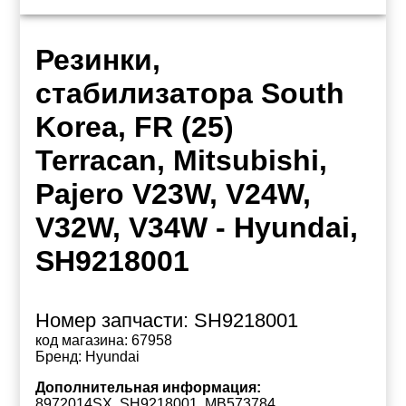
Резинки,
стабилизатора South
Korea, FR (25)
Terracan, Mitsubishi,
Pajero V23W, V24W,
V32W, V34W - Hyundai,
SH9218001
Номер запчасти:
SH9218001
код магазина:
67958
Бренд:
Hyundai
Дополнительная информация:
8972014SX, SH9218001, MB573784