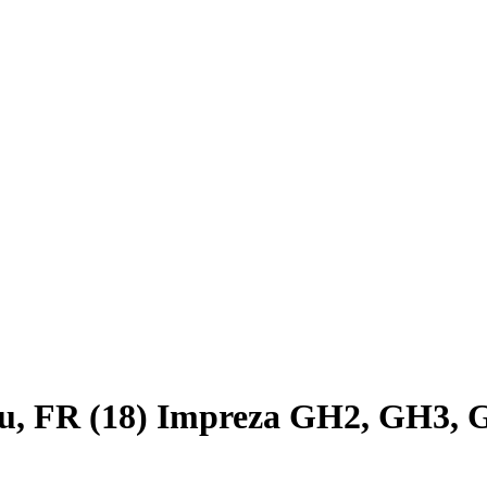
u, FR (18) Impreza GH2, GH3,