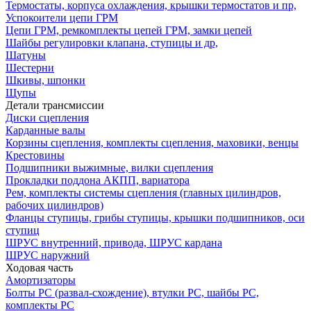
Термостаты, корпуса охлаждения, крышки термостатов и пр,
Успокоители цепи ГРМ
Цепи ГРМ, ремкомплекты цепей ГРМ, замки цепей
Шайбы регулировки клапана, ступицы и др,
Шатуны
Шестерни
Шкивы, шпонки
Щупы
Детали трансмиссии
Диски сцепления
Карданные валы
Корзины сцепления, комплекты сцепления, маховики, венцы
Крестовины
Подшипники выжимные, вилки сцепления
Прокладки поддона АКПП, вариатора
Рем, комплекты системы сцепления (главных цилиндров,
рабочих цилиндров)
Фланцы ступицы, грибы ступицы, крышки подшипников, оси
ступиц
ШРУС внутренний, привода, ШРУС кардана
ШРУС наружний
Ходовая часть
Амортизаторы
Болты РС (развал-схождение), втулки РС, шайбы РС,
комплекты РС