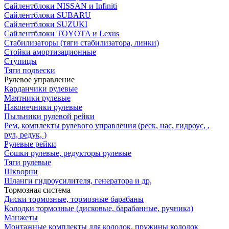
Сайлентблоки NISSAN и Infiniti
Сайлентблоки SUBARU
Сайлентблоки SUZUKI
Сайлентблоки TOYOTA и Lexus
Стабилизаторы (тяги стабилизатора, линки)
Стойки амортизационные
Ступицы
Тяги подвески
Рулевое управление
Карданчики рулевые
Маятники рулевые
Наконечники рулевые
Пыльники рулевой рейки
Рем, комплекты рулевого управления (реек, нас, гидроус, ,
рул, редук, )
Рулевые рейки
Сошки рулевые, редукторы рулевые
Тяги рулевые
Шкворни
Шланги гидроусилителя, генератора и др,
Тормозная система
Диски тормозные, тормозные барабаны
Колодки тормозные (дисковые, барабанные, ручника)
Манжеты
Монтажные комплекты для колодок, пружины колодок