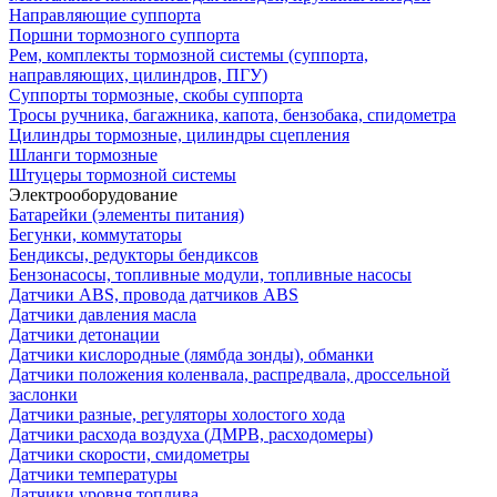
Направляющие суппорта
Поршни тормозного суппорта
Рем, комплекты тормозной системы (суппорта,
направляющих, цилиндров, ПГУ)
Суппорты тормозные, скобы суппорта
Тросы ручника, багажника, капота, бензобака, спидометра
Цилиндры тормозные, цилиндры сцепления
Шланги тормозные
Штуцеры тормозной системы
Электрооборудование
Батарейки (элементы питания)
Бегунки, коммутаторы
Бендиксы, редукторы бендиксов
Бензонасосы, топливные модули, топливные насосы
Датчики ABS, провода датчиков ABS
Датчики давления масла
Датчики детонации
Датчики кислородные (лямбда зонды), обманки
Датчики положения коленвала, распредвала, дроссельной
заслонки
Датчики разные, регуляторы холостого хода
Датчики расхода воздуха (ДМРВ, расходомеры)
Датчики скорости, смидометры
Датчики температуры
Датчики уровня топлива