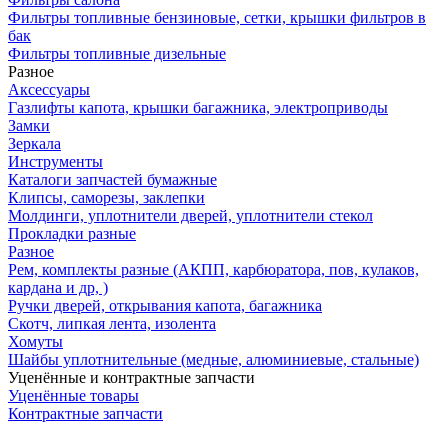
Фильтры топливные бензиновые, сетки, крышки фильтров в
бак
Фильтры топливные дизельные
Разное
Аксесcуары
Газлифты капота, крышки багажника, электроприводы
Замки
Зеркала
Инструменты
Каталоги запчастей бумажные
Клипсы, саморезы, заклепки
Молдинги, уплотнители дверей, уплотнители стекол
Прокладки разные
Разное
Рем, комплекты разные (АКПП, карбюратора, пов, кулаков,
кардана и др, )
Ручки дверей, открывания капота, багажника
Скотч, липкая лента, изолента
Хомуты
Шайбы уплотнительные (медные, алюминиевые, стальные)
Уценённые и контрактные запчасти
Уценённые товары
Контрактные запчасти