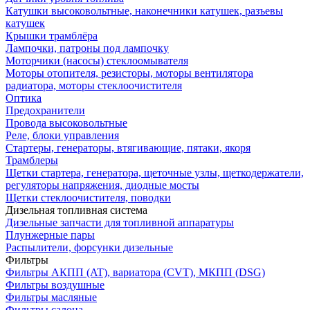
Катушки высоковольтные, наконечники катушек, разъевы
катушек
Крышки трамблёра
Лампочки, патроны под лампочку
Моторчики (насосы) стеклоомывателя
Моторы отопителя, резисторы, моторы вентилятора
радиатора, моторы стеклоочистителя
Оптика
Предохранители
Провода высоковольтные
Реле, блоки управления
Стартеры, генераторы, втягивающие, пятаки, якоря
Трамблеры
Щетки стартера, генератора, щеточные узлы, щеткодержатели,
регуляторы напряжения, диодные мосты
Щетки стеклоочистителя, поводки
Дизельная топливная система
Дизельные запчасти для топливной аппаратуры
Плунжерные пары
Распылители, форсунки дизельные
Фильтры
Фильтры АКПП (AT), вариатора (CVT), МКПП (DSG)
Фильтры воздушные
Фильтры масляные
Фильтры салона