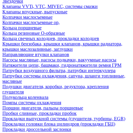
Звездочки
Клапаны VVTi, VTC, MIVEC, системы смазки
Клапаны впускные, выпускные
Колпачки маслосъемные
Колпачки маслосъемные ор,
Кольца поршневые
Кольца резиновые О-образные
Кольца свечных колодцев, прокладки колодцев
Крышки бензобака, крышки клапанов, крышки радиатора,
крышки маслозаливные, заглушки
Направляющие втулки клапанов
Насосы масляные, насосы подкачки, вакуумные насосы
Натяжители цепи, башмаки, гидронатяжители ремня ГРМ
Патрубки воздушного фильтра, патрубки интеркуллера
Патрубки системы охлаждения, сапуна, шланги топливные,
масляные
Подушки двигателя, коробки, редуктора, крепления
глушителя
Полукольца коленвала
Помпы системы охлаждения
Поршни двигателя, пальцы поршневые
Пробки сливные, прокладки пробок
Прокладки выпускной системы (глушителя, турбины, EGR)
Прокладки головки блока цилиндров (прокладки ГБЦ)
Прокладки дроссельной заслонки