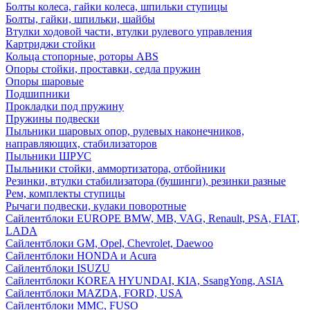
Болты колеса, гайки колеса, шпильки ступицы
Болты, гайки, шпильки, шайбы
Втулки ходовой части, втулки рулевого управления
Картриджи стойки
Кольца стопорные, роторы ABS
Опоры стойки, проставки, седла пружин
Опоры шаровые
Подшипники
Прокладки под пружину
Пружины подвески
Пыльники шаровых опор, рулевых наконечников,
направляющих, стабилизаторов
Пыльники ШРУС
Пыльники стойки, аммортизатора, отбойники
Резинки, втулки стабилизатора (бушинги), резинки разные
Рем, комплекты ступицы
Рычаги подвески, кулаки поворотные
Сайлентблоки EUROPE BMW, MB, VAG, Renault, PSA, FIAT,
LADA
Сайлентблоки GM, Opel, Chevrolet, Daewoo
Сайлентблоки HONDA и Acura
Сайлентблоки ISUZU
Сайлентблоки KOREA HYUNDAI, KIA, SsangYong, ASIA
Сайлентблоки MAZDA, FORD, USA
Сайлентблоки MMC, FUSO