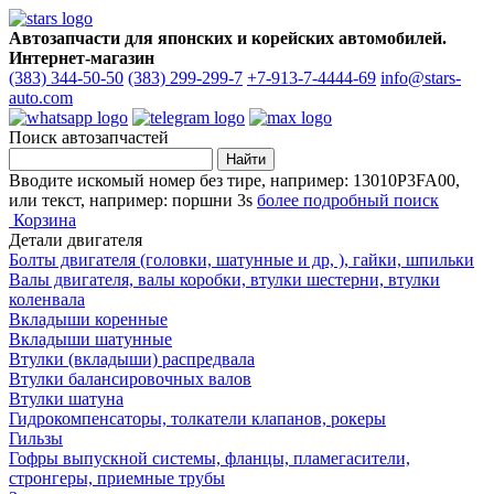
Автозапчасти для японских и корейских автомобилей.
Интернет-магазин
(383) 344-50-50
(383) 299-299-7
+7-913-7-4444-69
info@stars-
auto.com
Поиск автозапчастей
Вводите искомый номер без тире, например: 13010P3FA00,
или текст, например: поршни 3s
более подробный поиск
Корзина
Детали двигателя
Болты двигателя (головки, шатунные и др, ), гайки, шпильки
Валы двигателя, валы коробки, втулки шестерни, втулки
коленвала
Вкладыши коренные
Вкладыши шатунные
Втулки (вкладыши) распредвала
Втулки балансировочных валов
Втулки шатуна
Гидрокомпенсаторы, толкатели клапанов, рокеры
Гильзы
Гофры выпускной системы, фланцы, пламегасители,
стронгеры, приемные трубы