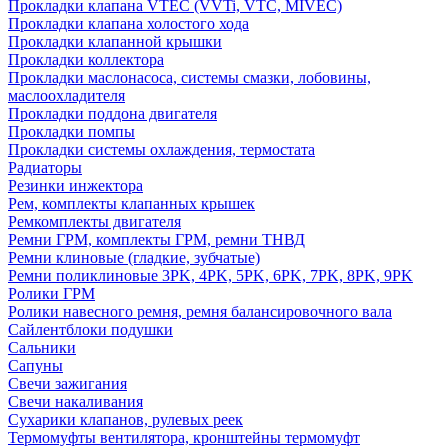
Прокладки клапана VTEC (VVTi, VTC, MIVEC)
Прокладки клапана холостого хода
Прокладки клапанной крышки
Прокладки коллектора
Прокладки маслонасоса, системы смазки, лобовины,
маслоохладителя
Прокладки поддона двигателя
Прокладки помпы
Прокладки системы охлаждения, термостата
Радиаторы
Резинки инжектора
Рем, комплекты клапанных крышек
Ремкомплекты двигателя
Ремни ГРМ, комплекты ГРМ, ремни ТНВД
Ремни клиновые (гладкие, зубчатые)
Ремни поликлиновые 3PK, 4PK, 5PK, 6PK, 7PK, 8PK, 9PK
Ролики ГРМ
Ролики навесного ремня, ремня балансировочного вала
Сайлентблоки подушки
Сальники
Сапуны
Свечи зажигания
Свечи накаливания
Сухарики клапанов, рулевых реек
Термомуфты вентилятора, кронштейны термомуфт