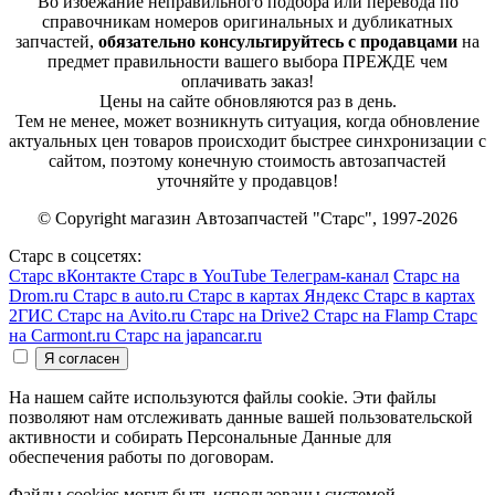
Во избежание неправильного подбора или перевода по
справочникам номеров оригинальных и дубликатных
запчастей,
обязательно консультируйтесь с продавцами
на
предмет правильности вашего выбора ПРЕЖДЕ чем
оплачивать заказ!
Цены на сайте обновляются раз в день.
Тем не менее, может возникнуть ситуация, когда обновление
актуальных цен товаров происходит быстрее синхронизации с
сайтом, поэтому конечную стоимость автозапчастей
уточняйте у продавцов!
© Copyright магазин Автозапчастей "Старс", 1997-2026
Старс в соцсетях:
Старс вКонтакте
Старс в YouTube
Телеграм-канал
Старс на
Drom.ru
Старс в auto.ru
Старс в картах Яндекс
Старс в картах
2ГИС
Старс на Avito.ru
Старс на Drive2
Старс на Flamp
Старс
на Carmont.ru
Старс на japancar.ru
На нашем сайте используются файлы cookie. Эти файлы
позволяют нам отслеживать данные вашей пользовательской
активности и собирать Персональные Данные для
обеспечения работы по договорам.
Файлы cookies могут быть использованы системой