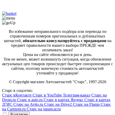
Во избежание неправильного подбора или перевода по
справочникам номеров оригинальных и дубликатных
запчастей,
обязательно консультируйтесь с продавцами
на
предмет правильности вашего выбора ПРЕЖДЕ чем
оплачивать заказ!
Цены на сайте обновляются раз в день.
Тем не менее, может возникнуть ситуация, когда обновление
актуальных цен товаров происходит быстрее синхронизации с
сайтом, поэтому конечную стоимость автозапчастей
уточняйте у продавцов!
© Copyright магазин Автозапчастей "Старс", 1997-2026
Старс в соцсетях:
Старс вКонтакте
Старс в YouTube
Телеграм-канал
Старс на
Drom.ru
Старс в auto.ru
Старс в картах Яндекс
Старс в картах
2ГИС
Старс на Avito.ru
Старс на Drive2
Старс на Flamp
Старс
на Carmont.ru
Старс на japancar.ru