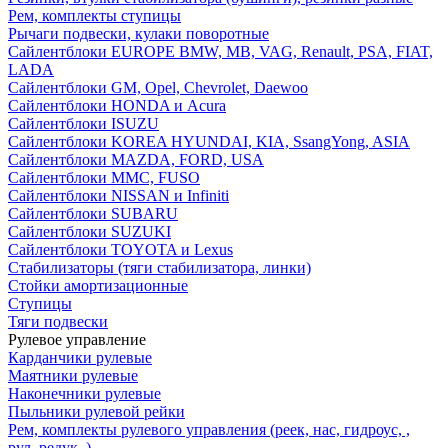
Рем, комплекты ступицы
Рычаги подвески, кулаки поворотные
Сайлентблоки EUROPE BMW, MB, VAG, Renault, PSA, FIAT,
LADA
Сайлентблоки GM, Opel, Chevrolet, Daewoo
Сайлентблоки HONDA и Acura
Сайлентблоки ISUZU
Сайлентблоки KOREA HYUNDAI, KIA, SsangYong, ASIA
Сайлентблоки MAZDA, FORD, USA
Сайлентблоки MMC, FUSO
Сайлентблоки NISSAN и Infiniti
Сайлентблоки SUBARU
Сайлентблоки SUZUKI
Сайлентблоки TOYOTA и Lexus
Стабилизаторы (тяги стабилизатора, линки)
Стойки амортизационные
Ступицы
Тяги подвески
Рулевое управление
Карданчики рулевые
Маятники рулевые
Наконечники рулевые
Пыльники рулевой рейки
Рем, комплекты рулевого управления (реек, нас, гидроус, ,
рул, редук, )