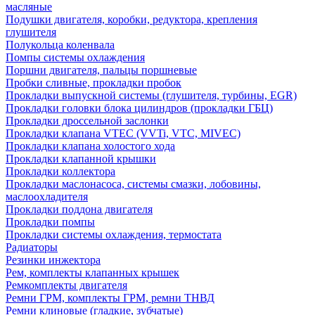
масляные
Подушки двигателя, коробки, редуктора, крепления
глушителя
Полукольца коленвала
Помпы системы охлаждения
Поршни двигателя, пальцы поршневые
Пробки сливные, прокладки пробок
Прокладки выпускной системы (глушителя, турбины, EGR)
Прокладки головки блока цилиндров (прокладки ГБЦ)
Прокладки дроссельной заслонки
Прокладки клапана VTEC (VVTi, VTC, MIVEC)
Прокладки клапана холостого хода
Прокладки клапанной крышки
Прокладки коллектора
Прокладки маслонасоса, системы смазки, лобовины,
маслоохладителя
Прокладки поддона двигателя
Прокладки помпы
Прокладки системы охлаждения, термостата
Радиаторы
Резинки инжектора
Рем, комплекты клапанных крышек
Ремкомплекты двигателя
Ремни ГРМ, комплекты ГРМ, ремни ТНВД
Ремни клиновые (гладкие, зубчатые)