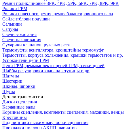
Ремни поликлиновые 3PK, 4PK, 5PK, 6PK, 7PK, 8PK, 9PK
Ролики ГРМ
Ролики навесного ремня, ремня балансировочного вала
Сайлентблоки подушки
Сальники
Сапуны
Свечи зажигания
Свечи накаливания
Сухарики клапанов, рулевых реек
Термомуфты вентилятора, кронштейны термомуфт
Термостаты, корпуса охлаждения, крышки термостатов и пр,
Успокоители цепи ГРМ
Цепи ГРМ, ремкомплекты цепей ГРМ, замки цепей
Шайбы регулировки клапана, ступицы и др,
Шатуны
Шестерни
Шкивы, шпонки
Щупы
Детали трансмиссии
Диски сцепления
Карданные валы
Корзины сцепления, комплекты сцепления, маховики, венцы
Крестовины
Подшипники выжимные, вилки сцепления
Прокладки поддона АКПП, вариатора