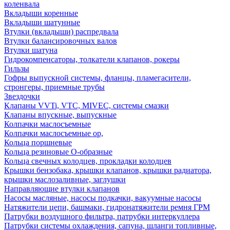
коленвала
Вкладыши коренные
Вкладыши шатунные
Втулки (вкладыши) распредвала
Втулки балансировочных валов
Втулки шатуна
Гидрокомпенсаторы, толкатели клапанов, рокеры
Гильзы
Гофры выпускной системы, фланцы, пламегасители,
стронгеры, приемные трубы
Звездочки
Клапаны VVTi, VTC, MIVEC, системы смазки
Клапаны впускные, выпускные
Колпачки маслосъемные
Колпачки маслосъемные ор,
Кольца поршневые
Кольца резиновые О-образные
Кольца свечных колодцев, прокладки колодцев
Крышки бензобака, крышки клапанов, крышки радиатора,
крышки маслозаливные, заглушки
Направляющие втулки клапанов
Насосы масляные, насосы подкачки, вакуумные насосы
Натяжители цепи, башмаки, гидронатяжители ремня ГРМ
Патрубки воздушного фильтра, патрубки интеркуллера
Патрубки системы охлаждения, сапуна, шланги топливные,