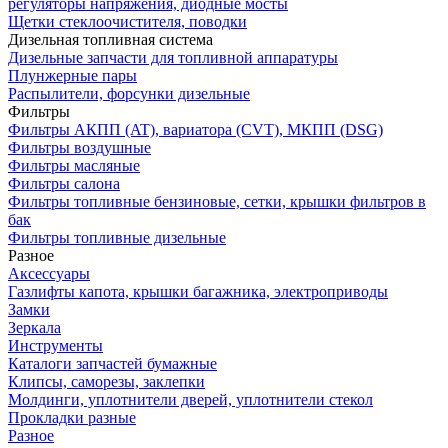
регуляторы напряжения, диодные мосты
Щетки стеклоочистителя, поводки
Дизельная топливная система
Дизельные запчасти для топливной аппаратуры
Плунжерные пары
Распылители, форсунки дизельные
Фильтры
Фильтры АКПП (AT), вариатора (CVT), МКПП (DSG)
Фильтры воздушные
Фильтры масляные
Фильтры салона
Фильтры топливные бензиновые, сетки, крышки фильтров в
бак
Фильтры топливные дизельные
Разное
Аксесcуары
Газлифты капота, крышки багажника, электроприводы
Замки
Зеркала
Инструменты
Каталоги запчастей бумажные
Клипсы, саморезы, заклепки
Молдинги, уплотнители дверей, уплотнители стекол
Прокладки разные
Разное