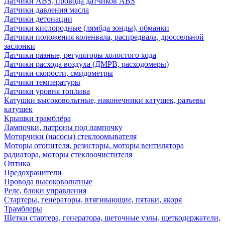
Датчики ABS, провода датчиков ABS
Датчики давления масла
Датчики детонации
Датчики кислородные (лямбда зонды), обманки
Датчики положения коленвала, распредвала, дроссельной
заслонки
Датчики разные, регуляторы холостого хода
Датчики расхода воздуха (ДМРВ, расходомеры)
Датчики скорости, смидометры
Датчики температуры
Датчики уровня топлива
Катушки высоковольтные, наконечники катушек, разъевы
катушек
Крышки трамблёра
Лампочки, патроны под лампочку
Моторчики (насосы) стеклоомывателя
Моторы отопителя, резисторы, моторы вентилятора
радиатора, моторы стеклоочистителя
Оптика
Предохранители
Провода высоковольтные
Реле, блоки управления
Стартеры, генераторы, втягивающие, пятаки, якоря
Трамблеры
Щетки стартера, генератора, щеточные узлы, щеткодержатели,