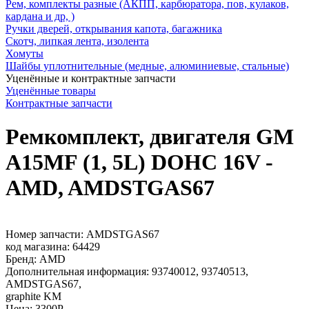
Рем, комплекты разные (АКПП, карбюратора, пов, кулаков,
кардана и др, )
Ручки дверей, открывания капота, багажника
Скотч, липкая лента, изолента
Хомуты
Шайбы уплотнительные (медные, алюминиевые, стальные)
Уценённые и контрактные запчасти
Уценённые товары
Контрактные запчасти
Ремкомплект, двигателя GM
A15MF (1, 5L) DOHC 16V -
AMD, AMDSTGAS67
Номер запчасти:
AMDSTGAS67
код магазина:
64429
Бренд:
AMD
Дополнительная информация:
93740012, 93740513,
AMDSTGAS67,
graphite KM
Цена:
3300
Р