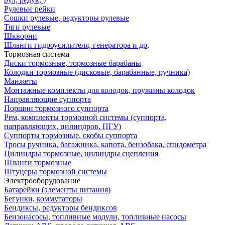
Рулевые рейки
Сошки рулевые, редукторы рулевые
Тяги рулевые
Шкворни
Шланги гидроусилителя, генератора и др,
Тормозная система
Диски тормозные, тормозные барабаны
Колодки тормозные (дисковые, барабанные, ручника)
Манжеты
Монтажные комплекты для колодок, пружины колодок
Направляющие суппорта
Поршни тормозного суппорта
Рем, комплекты тормозной системы (суппорта,
направляющих, цилиндров, ПГУ)
Суппорты тормозные, скобы суппорта
Тросы ручника, багажника, капота, бензобака, спидометра
Цилиндры тормозные, цилиндры сцепления
Шланги тормозные
Штуцеры тормозной системы
Электрооборудование
Батарейки (элементы питания)
Бегунки, коммутаторы
Бендиксы, редукторы бендиксов
Бензонасосы, топливные модули, топливные насосы