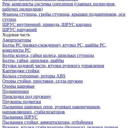
Рем, комплекты системы сцепления (главных цилиндров,
рабочих цилиндров)
Фланцы ступицы, грибы ступицы, крышки подшипников, оси
ступиц
ШРУС внутренний, привода, ШРУС кардана
ШРУС наружний
Ходовая часть
Амортизаторы
Болты РС (развал-схождение), втулки РС, шайбы РС,
комплекты РС
Болты колеса, гайки колеса, шпильки ступицы
Болты, гайки, шпильки, шайбы
Втулки ходовой части, втулки рулевого управления
Картриджи стойки
Кольца стопорные, роторы ABS
Опоры стойки, проставки, седла пружин
Опоры шаровые
Подшипники
Прокладки под пружину
Пружины подвески
Пыльники шаровых опор, рулевых наконечников,
направляющих, стабилизаторов
Пыльники ШРУС
Пыльники стойки, аммортизатора, отбойники
Резинки, втулки стабилизатора (бушинги), резинки разные