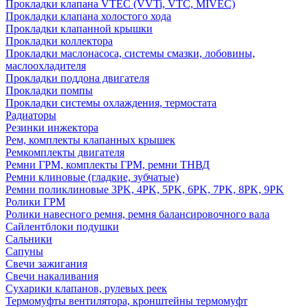
Прокладки клапана VTEC (VVTi, VTC, MIVEC)
Прокладки клапана холостого хода
Прокладки клапанной крышки
Прокладки коллектора
Прокладки маслонасоса, системы смазки, лобовины,
маслоохладителя
Прокладки поддона двигателя
Прокладки помпы
Прокладки системы охлаждения, термостата
Радиаторы
Резинки инжектора
Рем, комплекты клапанных крышек
Ремкомплекты двигателя
Ремни ГРМ, комплекты ГРМ, ремни ТНВД
Ремни клиновые (гладкие, зубчатые)
Ремни поликлиновые 3PK, 4PK, 5PK, 6PK, 7PK, 8PK, 9PK
Ролики ГРМ
Ролики навесного ремня, ремня балансировочного вала
Сайлентблоки подушки
Сальники
Сапуны
Свечи зажигания
Свечи накаливания
Сухарики клапанов, рулевых реек
Термомуфты вентилятора, кронштейны термомуфт