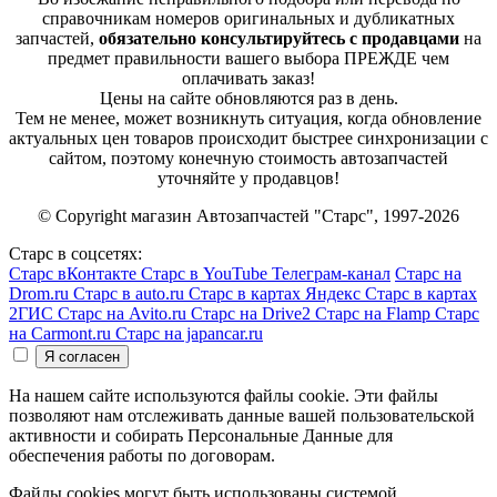
справочникам номеров оригинальных и дубликатных
запчастей,
обязательно консультируйтесь с продавцами
на
предмет правильности вашего выбора ПРЕЖДЕ чем
оплачивать заказ!
Цены на сайте обновляются раз в день.
Тем не менее, может возникнуть ситуация, когда обновление
актуальных цен товаров происходит быстрее синхронизации с
сайтом, поэтому конечную стоимость автозапчастей
уточняйте у продавцов!
© Copyright магазин Автозапчастей "Старс", 1997-2026
Старс в соцсетях:
Старс вКонтакте
Старс в YouTube
Телеграм-канал
Старс на
Drom.ru
Старс в auto.ru
Старс в картах Яндекс
Старс в картах
2ГИС
Старс на Avito.ru
Старс на Drive2
Старс на Flamp
Старс
на Carmont.ru
Старс на japancar.ru
На нашем сайте используются файлы cookie. Эти файлы
позволяют нам отслеживать данные вашей пользовательской
активности и собирать Персональные Данные для
обеспечения работы по договорам.
Файлы cookies могут быть использованы системой