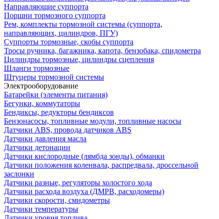
Направляющие суппорта
Поршни тормозного суппорта
Рем, комплекты тормозной системы (суппорта,
направляющих, цилиндров, ПГУ)
Суппорты тормозные, скобы суппорта
Тросы ручника, багажника, капота, бензобака, спидометра
Цилиндры тормозные, цилиндры сцепления
Шланги тормозные
Штуцеры тормозной системы
Электрооборудование
Батарейки (элементы питания)
Бегунки, коммутаторы
Бендиксы, редукторы бендиксов
Бензонасосы, топливные модули, топливные насосы
Датчики ABS, провода датчиков ABS
Датчики давления масла
Датчики детонации
Датчики кислородные (лямбда зонды), обманки
Датчики положения коленвала, распредвала, дроссельной
заслонки
Датчики разные, регуляторы холостого хода
Датчики расхода воздуха (ДМРВ, расходомеры)
Датчики скорости, смидометры
Датчики температуры
Датчики уровня топлива