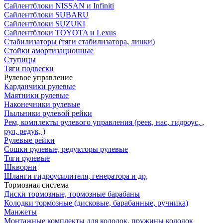
Сайлентблоки NISSAN и Infiniti
Сайлентблоки SUBARU
Сайлентблоки SUZUKI
Сайлентблоки TOYOTA и Lexus
Стабилизаторы (тяги стабилизатора, линки)
Стойки амортизационные
Ступицы
Тяги подвески
Рулевое управление
Карданчики рулевые
Маятники рулевые
Наконечники рулевые
Пыльники рулевой рейки
Рем, комплекты рулевого управления (реек, нас, гидроус, ,
рул, редук, )
Рулевые рейки
Сошки рулевые, редукторы рулевые
Тяги рулевые
Шкворни
Шланги гидроусилителя, генератора и др,
Тормозная система
Диски тормозные, тормозные барабаны
Колодки тормозные (дисковые, барабанные, ручника)
Манжеты
Монтажные комплекты для колодок, пружины колодок