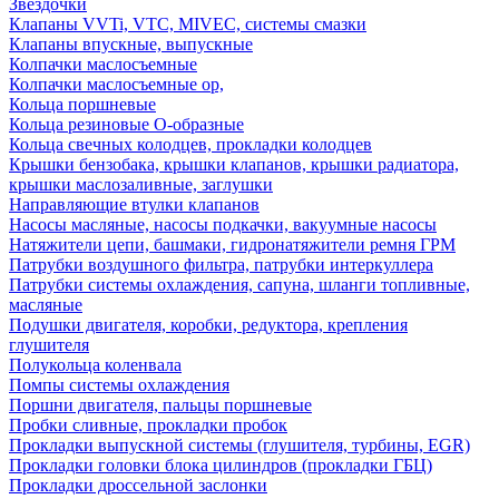
Звездочки
Клапаны VVTi, VTC, MIVEC, системы смазки
Клапаны впускные, выпускные
Колпачки маслосъемные
Колпачки маслосъемные ор,
Кольца поршневые
Кольца резиновые О-образные
Кольца свечных колодцев, прокладки колодцев
Крышки бензобака, крышки клапанов, крышки радиатора,
крышки маслозаливные, заглушки
Направляющие втулки клапанов
Насосы масляные, насосы подкачки, вакуумные насосы
Натяжители цепи, башмаки, гидронатяжители ремня ГРМ
Патрубки воздушного фильтра, патрубки интеркуллера
Патрубки системы охлаждения, сапуна, шланги топливные,
масляные
Подушки двигателя, коробки, редуктора, крепления
глушителя
Полукольца коленвала
Помпы системы охлаждения
Поршни двигателя, пальцы поршневые
Пробки сливные, прокладки пробок
Прокладки выпускной системы (глушителя, турбины, EGR)
Прокладки головки блока цилиндров (прокладки ГБЦ)
Прокладки дроссельной заслонки