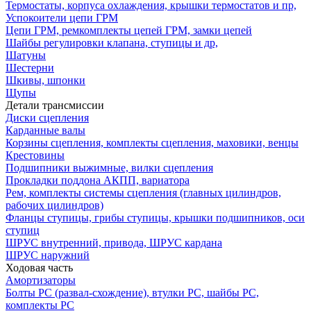
Термостаты, корпуса охлаждения, крышки термостатов и пр,
Успокоители цепи ГРМ
Цепи ГРМ, ремкомплекты цепей ГРМ, замки цепей
Шайбы регулировки клапана, ступицы и др,
Шатуны
Шестерни
Шкивы, шпонки
Щупы
Детали трансмиссии
Диски сцепления
Карданные валы
Корзины сцепления, комплекты сцепления, маховики, венцы
Крестовины
Подшипники выжимные, вилки сцепления
Прокладки поддона АКПП, вариатора
Рем, комплекты системы сцепления (главных цилиндров,
рабочих цилиндров)
Фланцы ступицы, грибы ступицы, крышки подшипников, оси
ступиц
ШРУС внутренний, привода, ШРУС кардана
ШРУС наружний
Ходовая часть
Амортизаторы
Болты РС (развал-схождение), втулки РС, шайбы РС,
комплекты РС