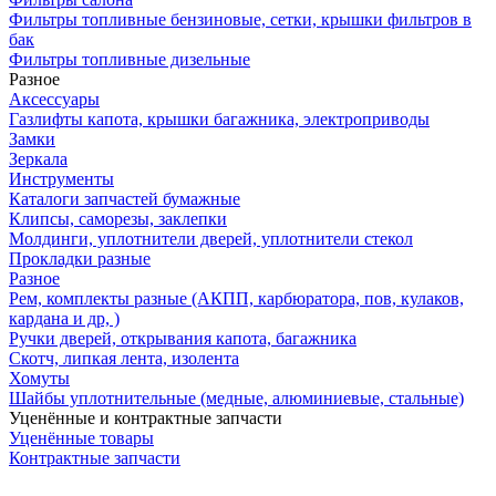
Фильтры топливные бензиновые, сетки, крышки фильтров в
бак
Фильтры топливные дизельные
Разное
Аксесcуары
Газлифты капота, крышки багажника, электроприводы
Замки
Зеркала
Инструменты
Каталоги запчастей бумажные
Клипсы, саморезы, заклепки
Молдинги, уплотнители дверей, уплотнители стекол
Прокладки разные
Разное
Рем, комплекты разные (АКПП, карбюратора, пов, кулаков,
кардана и др, )
Ручки дверей, открывания капота, багажника
Скотч, липкая лента, изолента
Хомуты
Шайбы уплотнительные (медные, алюминиевые, стальные)
Уценённые и контрактные запчасти
Уценённые товары
Контрактные запчасти