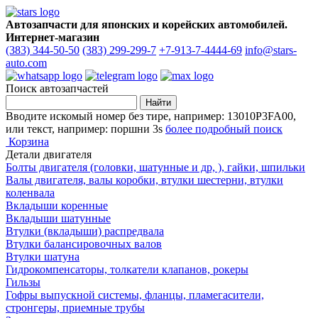
Автозапчасти для японских и корейских автомобилей.
Интернет-магазин
(383) 344-50-50
(383) 299-299-7
+7-913-7-4444-69
info@stars-
auto.com
Поиск автозапчастей
Вводите искомый номер без тире, например: 13010P3FA00,
или текст, например: поршни 3s
более подробный поиск
Корзина
Детали двигателя
Болты двигателя (головки, шатунные и др, ), гайки, шпильки
Валы двигателя, валы коробки, втулки шестерни, втулки
коленвала
Вкладыши коренные
Вкладыши шатунные
Втулки (вкладыши) распредвала
Втулки балансировочных валов
Втулки шатуна
Гидрокомпенсаторы, толкатели клапанов, рокеры
Гильзы
Гофры выпускной системы, фланцы, пламегасители,
стронгеры, приемные трубы