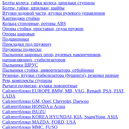
Болты колеса, гайки колеса, шпильки ступицы
Болты, гайки, шпильки, шайбы
Втулки ходовой части, втулки рулевого управления
Картриджи стойки
Кольца стопорные, роторы ABS
Опоры стойки, проставки, седла пружин
Опоры шаровые
Подшипники
Прокладки под пружину
Пружины подвески
Пыльники шаровых опор, рулевых наконечников,
направляющих, стабилизаторов
Пыльники ШРУС
Пыльники стойки, аммортизатора, отбойники
Резинки, втулки стабилизатора (бушинги), резинки разные
Рем, комплекты ступицы
Рычаги подвески, кулаки поворотные
Сайлентблоки EUROPE BMW, MB, VAG, Renault, PSA, FIAT,
LADA
Сайлентблоки GM, Opel, Chevrolet, Daewoo
Сайлентблоки HONDA и Acura
Сайлентблоки ISUZU
Сайлентблоки KOREA HYUNDAI, KIA, SsangYong, ASIA
Сайлентблоки MAZDA, FORD, USA
Сайлентблоки MMC, FUSO