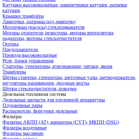
Катушки высоковольтные, наконечники катушек, разъевы
катушек
Крышки трамблёра
Лампочки, патроны под лампочку
Моторчики (насосы) стеклоомывателя
Моторы отопителя, резисторы, моторы вентилятора
радиатора, моторы стеклоочистителя
Оптика
Предохранители
Провода высоковольтные
Реле, блоки управления
Стартеры, генераторы, втягивающие, пятаки, якоря
Трамблеры
Щетки стартера, генератора, щеточные узлы, щеткодержатели,
регуляторы напряжения, диодные мосты
Щетки стеклоочистителя, поводки
Дизельная топливная система
Дизельные запчасти для топливной аппаратуры
Плунжерные пары
Распылители, форсунки дизельные
Фильтры
Фильтры АКПП (AT), вариатора (CVT), МКПП (DSG)
Фильтры воздушные
Фильтры масляные
Фильтры салона