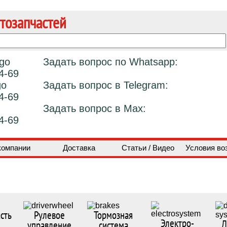
тозапчастей
Задать вопрос по Whatsapp:
4-69
Задать вопрос в Telegram:
4-69
Задать вопрос в Max:
4-69
компании
Доставка
Статьи / Видео
Условия во
сть
Рулевое
Тормозная
Электро-
Д
управление
система