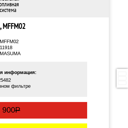
опливная
система
A, MFFM02
MFFM02
11918
MASUMA
я информация:
5482
вном фильтре
:
900
Р