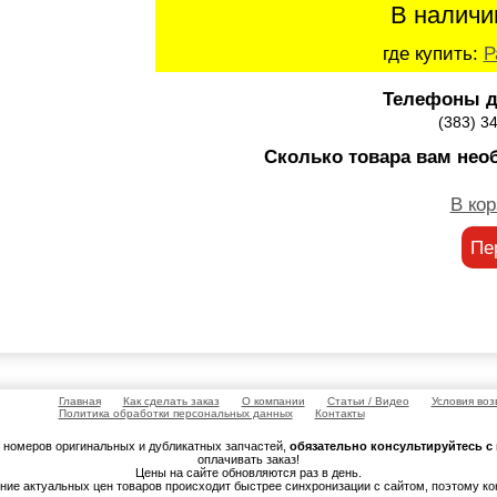
В наличи
где купить:
Р
Телефоны д
(383) 3
Сколько товара вам нео
В кор
Пе
Главная
Как сделать заказ
О компании
Статьи / Видео
Условия воз
Политика обработки персональных данных
Контакты
м номеров оригинальных и дубликатных запчастей,
обязательно консультируйтесь 
оплачивать заказ!
Цены на сайте обновляются раз в день.
ение актуальных цен товаров происходит быстрее синхронизации с сайтом, поэтому к