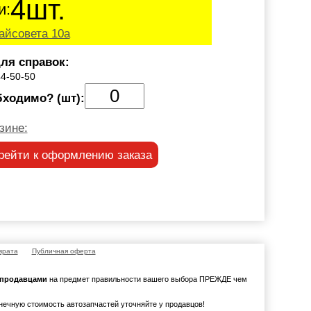
4шт.
и:
айсовета 10а
ля справок:
44-50-50
бходимо? (шт):
зине:
рейти к оформлению заказа
врата
Публичная оферта
с продавцами
на предмет правильности вашего выбора ПРЕЖДЕ чем
онечную стоимость автозапчастей уточняйте у продавцов!