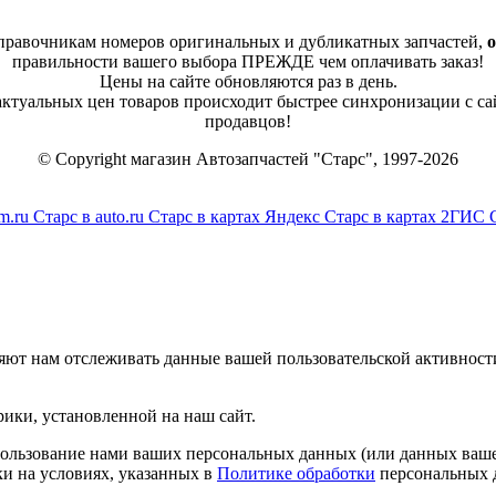
справочникам номеров оригинальных и дубликатных запчастей,
о
правильности вашего выбора ПРЕЖДЕ чем оплачивать заказ!
Цены на сайте обновляются раз в день.
 актуальных цен товаров происходит быстрее синхронизации с са
продавцов!
© Copyright магазин Автозапчастей "Старс", 1997-2026
m.ru
Старс в auto.ru
Старс в картах Яндекс
Старс в картах 2ГИС
яют нам отслеживать данные вашей пользовательской активност
ики, установленной на наш сайт.
спользование нами ваших персональных данных (или данных ваше
и на условиях, указанных в
Политике обработки
персональных 