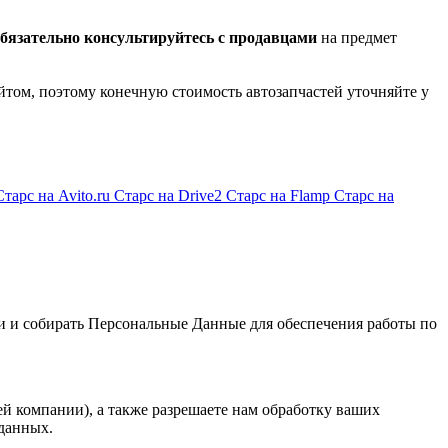
бязательно консультируйтесь с продавцами
на предмет
йтом, поэтому конечную стоимость автозапчастей уточняйте у
Старс на Avito.ru
Старс на Drive2
Старс на Flamp
Старс на
и и собирать Персональные Данные для обеспечения работы по
й компании), а также разрешаете нам обработку ваших
данных.