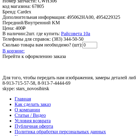
Номер запчасти:
CWH306
код магазина:
67805
Бренд:
Cardex
Дополнительная информация:
495062HA00, 4954229325
Передний/Внутренний KM
Цена:
400
Р
В наличии:
2шт.
где купить:
Райсовета 10а
Телефоны для справок:
(383) 344-50-50
Сколько товара вам необходимо? (шт):
В корзине:
Перейти к оформлению заказа
Для того, чтобы передать нам изображения, замеры деталей л
8-913-715-57-58, 8-913-7-4444-69
skype: stars_novosibirsk
Главная
Как сделать заказ
О компании
Статьи / Видео
Условия возврата
Публичная оферта
Политика обработки персональных данных