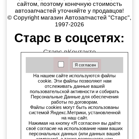
сайтом, поэтому конечную стоимость
автозапчастей уточняйте у продавцов!
© Copyright магазин Автозапчастей "Старс",
1997-2026
Старс в соцсетях:
Старс вКонтакте
Старс в YouTube
На нашем сайте используются файлы
Телеграм-канал
cookie. Эти файлы позволяют нам
отслеживать данные вашей
пользовательской активности и собирать
Старс на Drom.ru
Персональные Данные для обеспечения
работы по договорам.
Старс в auto.ru
Файлы cookies могут быть использованы
системой Яндекс.Метрики, установленной
на наш сайт.
Старс в картах Яндекс
Нажимая на кнопку «Я согласен» вы даёте
своё согласие на использование нами ваших
Старс в картах 2ГИС
персональных данных (или данных вашей
компании), а также разрешаете нам