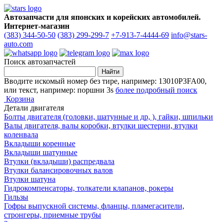
Автозапчасти для японских и корейских автомобилей.
Интернет-магазин
(383) 344-50-50
(383) 299-299-7
+7-913-7-4444-69
info@stars-
auto.com
Поиск автозапчастей
Вводите искомый номер без тире, например: 13010P3FA00,
или текст, например: поршни 3s
более подробный поиск
Корзина
Детали двигателя
Болты двигателя (головки, шатунные и др, ), гайки, шпильки
Валы двигателя, валы коробки, втулки шестерни, втулки
коленвала
Вкладыши коренные
Вкладыши шатунные
Втулки (вкладыши) распредвала
Втулки балансировочных валов
Втулки шатуна
Гидрокомпенсаторы, толкатели клапанов, рокеры
Гильзы
Гофры выпускной системы, фланцы, пламегасители,
стронгеры, приемные трубы