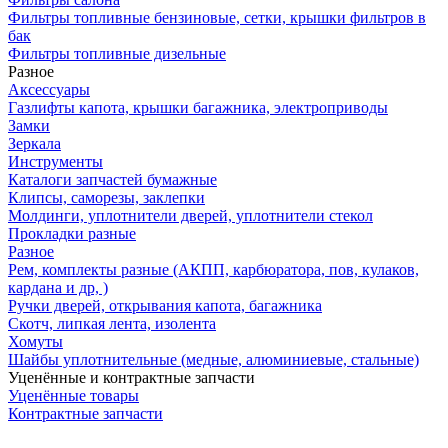
Фильтры топливные бензиновые, сетки, крышки фильтров в
бак
Фильтры топливные дизельные
Разное
Аксесcуары
Газлифты капота, крышки багажника, электроприводы
Замки
Зеркала
Инструменты
Каталоги запчастей бумажные
Клипсы, саморезы, заклепки
Молдинги, уплотнители дверей, уплотнители стекол
Прокладки разные
Разное
Рем, комплекты разные (АКПП, карбюратора, пов, кулаков,
кардана и др, )
Ручки дверей, открывания капота, багажника
Скотч, липкая лента, изолента
Хомуты
Шайбы уплотнительные (медные, алюминиевые, стальные)
Уценённые и контрактные запчасти
Уценённые товары
Контрактные запчасти