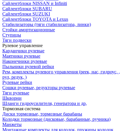
Сайлентблоки NISSAN и Infiniti
Сайлентблоки SUBARU
Сайлентблоки SUZUKI
Сайлентблоки TOYOTA и Lexus
Стабилизаторы (тяги стабилизатора, линки)
Стойки амортизационные
Ступицы
Тяги подвески
Рулевое управление
Карданчики рулевые
Маятники рулевые
Наконечники рулевые
Пыльники рулевой рейки
Рем, комплекты рулевого управления (реек, нас, гидроус, ,
рул, редук, )
Рулевые рейки
Сошки рулевые, редукторы рулевые
Тяги рулевые
Шкворни
Шланги гидроусилителя, генератора и др,
Тормозная система
Диски тормозные, тормозные барабаны
Колодки тормозные (дисковые, барабанные, ручника)
Манжеты
Монтажные комплекты для колодок, пружины колодок