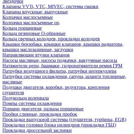
Звездочки
Клапаны VVTi, VTC, MIVEC, системы смазки
Клапаны впускные, выпускные
Колпачки маслосъемные
Колпачки маслосъемные ор,
Кольца поршневые
Кольца резиновые О-образные
Кольца свечных колодцев, прокладки колодцев
Крышки бензобака, крышки клапанов, крышки радиатора,
крышки маслозаливные, заглушки
Направляющие втулки клапанов
Насосы масляные, насосы подкачки, вакуумные насосы
Натяжители цепи, башмаки, гидронатяжители ремня ГРМ
Патрубки воздушного фильтра, патрубки интеркуллера
Патрубки системы охлаждения, сапуна, шланги топливные,
масляные
Подушки двигателя, коробки, редуктора, крепления
глушителя
Полукольца коленвала
Помпы системы охлаждения
Поршни двигателя, пальцы поршневые
Пробки сливные, прокладки пробок
Прокладки выпускной системы (глушителя, турбины, EGR)
Прокладки головки блока цилиндров (прокладки ГБЦ)
Прокладки дроссельной заслонки