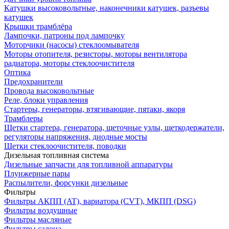
Катушки высоковольтные, наконечники катушек, разъевы
катушек
Крышки трамблёра
Лампочки, патроны под лампочку
Моторчики (насосы) стеклоомывателя
Моторы отопителя, резисторы, моторы вентилятора
радиатора, моторы стеклоочистителя
Оптика
Предохранители
Провода высоковольтные
Реле, блоки управления
Стартеры, генераторы, втягивающие, пятаки, якоря
Трамблеры
Щетки стартера, генератора, щеточные узлы, щеткодержатели,
регуляторы напряжения, диодные мосты
Щетки стеклоочистителя, поводки
Дизельная топливная система
Дизельные запчасти для топливной аппаратуры
Плунжерные пары
Распылители, форсунки дизельные
Фильтры
Фильтры АКПП (AT), вариатора (CVT), МКПП (DSG)
Фильтры воздушные
Фильтры масляные
Фильтры салона