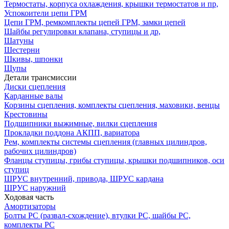
Термостаты, корпуса охлаждения, крышки термостатов и пр,
Успокоители цепи ГРМ
Цепи ГРМ, ремкомплекты цепей ГРМ, замки цепей
Шайбы регулировки клапана, ступицы и др,
Шатуны
Шестерни
Шкивы, шпонки
Щупы
Детали трансмиссии
Диски сцепления
Карданные валы
Корзины сцепления, комплекты сцепления, маховики, венцы
Крестовины
Подшипники выжимные, вилки сцепления
Прокладки поддона АКПП, вариатора
Рем, комплекты системы сцепления (главных цилиндров,
рабочих цилиндров)
Фланцы ступицы, грибы ступицы, крышки подшипников, оси
ступиц
ШРУС внутренний, привода, ШРУС кардана
ШРУС наружний
Ходовая часть
Амортизаторы
Болты РС (развал-схождение), втулки РС, шайбы РС,
комплекты РС