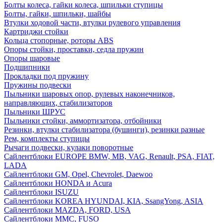
Болты колеса, гайки колеса, шпильки ступицы
Болты, гайки, шпильки, шайбы
Втулки ходовой части, втулки рулевого управления
Картриджи стойки
Кольца стопорные, роторы ABS
Опоры стойки, проставки, седла пружин
Опоры шаровые
Подшипники
Прокладки под пружину
Пружины подвески
Пыльники шаровых опор, рулевых наконечников,
направляющих, стабилизаторов
Пыльники ШРУС
Пыльники стойки, аммортизатора, отбойники
Резинки, втулки стабилизатора (бушинги), резинки разные
Рем, комплекты ступицы
Рычаги подвески, кулаки поворотные
Сайлентблоки EUROPE BMW, MB, VAG, Renault, PSA, FIAT,
LADA
Сайлентблоки GM, Opel, Chevrolet, Daewoo
Сайлентблоки HONDA и Acura
Сайлентблоки ISUZU
Сайлентблоки KOREA HYUNDAI, KIA, SsangYong, ASIA
Сайлентблоки MAZDA, FORD, USA
Сайлентблоки MMC, FUSO