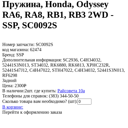
Пружина, Honda, Odyssey
RA6, RA8, RB1, RB3 2WD -
SSP, SC0092S
Номер запчасти:
SC0092S
код магазина:
62474
Бренд:
SSP
Дополнительная информация:
SC2936, C4H34032,
52441S3N013, ST34032, RK6880, RK6813, XPHC232R,
52441S47J12, C4H47022, STH47022, C4H34032, 52441S3N013,
RF6298
Задний
Цена:
2300
Р
В наличии:
2шт.
где купить:
Райсовета 10а
Телефоны для справок:
(383) 344-50-50
Сколько товара вам необходимо? (шт):
В корзине:
Перейти к оформлению заказа