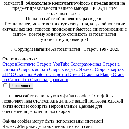
запчастей,
обязательно консультируйтесь с продавцами
на
предмет правильности вашего выбора ПРЕЖДЕ чем
оплачивать заказ!
Цены на сайте обновляются раз в день.
Тем не менее, может возникнуть ситуация, когда обновление
актуальных цен товаров происходит быстрее синхронизации с
сайтом, поэтому конечную стоимость автозапчастей
уточняйте у продавцов!
© Copyright магазин Автозапчастей "Старс", 1997-2026
Старс в соцсетях:
Старс вКонтакте
Старс в YouTube
Телеграм-канал
Старс на
Drom.ru
Старс в auto.ru
Старс в картах Яндекс
Старс в картах
2ГИС
Старс на Avito.ru
Старс на Drive2
Старс на Flamp
Старс
на Carmont.ru
Старс на japancar.ru
На нашем сайте используются файлы cookie. Эти файлы
позволяют нам отслеживать данные вашей пользовательской
активности и собирать Персональные Данные для
обеспечения работы по договорам.
Файлы cookies могут быть использованы системой
Яндекс.Метрики, установленной на наш сайт.