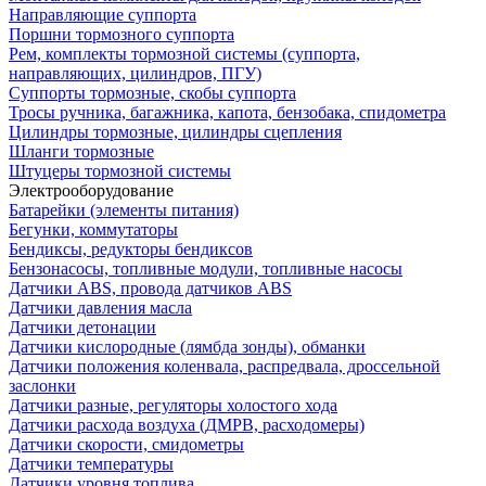
Направляющие суппорта
Поршни тормозного суппорта
Рем, комплекты тормозной системы (суппорта,
направляющих, цилиндров, ПГУ)
Суппорты тормозные, скобы суппорта
Тросы ручника, багажника, капота, бензобака, спидометра
Цилиндры тормозные, цилиндры сцепления
Шланги тормозные
Штуцеры тормозной системы
Электрооборудование
Батарейки (элементы питания)
Бегунки, коммутаторы
Бендиксы, редукторы бендиксов
Бензонасосы, топливные модули, топливные насосы
Датчики ABS, провода датчиков ABS
Датчики давления масла
Датчики детонации
Датчики кислородные (лямбда зонды), обманки
Датчики положения коленвала, распредвала, дроссельной
заслонки
Датчики разные, регуляторы холостого хода
Датчики расхода воздуха (ДМРВ, расходомеры)
Датчики скорости, смидометры
Датчики температуры
Датчики уровня топлива