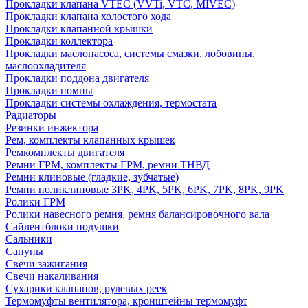
Прокладки клапана VTEC (VVTi, VTC, MIVEC)
Прокладки клапана холостого хода
Прокладки клапанной крышки
Прокладки коллектора
Прокладки маслонасоса, системы смазки, лобовины,
маслоохладителя
Прокладки поддона двигателя
Прокладки помпы
Прокладки системы охлаждения, термостата
Радиаторы
Резинки инжектора
Рем, комплекты клапанных крышек
Ремкомплекты двигателя
Ремни ГРМ, комплекты ГРМ, ремни ТНВД
Ремни клиновые (гладкие, зубчатые)
Ремни поликлиновые 3PK, 4PK, 5PK, 6PK, 7PK, 8PK, 9PK
Ролики ГРМ
Ролики навесного ремня, ремня балансировочного вала
Сайлентблоки подушки
Сальники
Сапуны
Свечи зажигания
Свечи накаливания
Сухарики клапанов, рулевых реек
Термомуфты вентилятора, кронштейны термомуфт