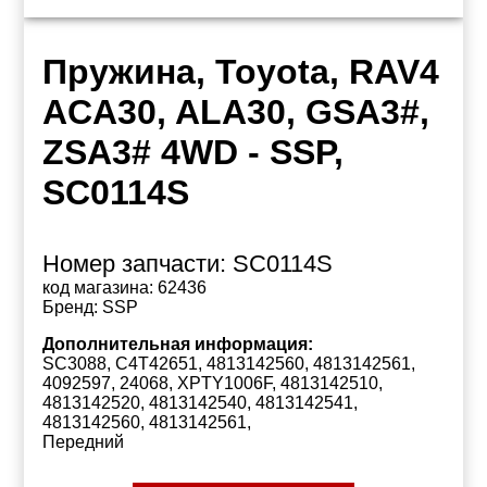
Пружина, Toyota, RAV4
ACA30, ALA30, GSA3#,
ZSA3# 4WD - SSP,
SC0114S
Номер запчасти:
SC0114S
код магазина:
62436
Бренд:
SSP
Дополнительная информация:
SC3088, C4T42651, 4813142560, 4813142561,
4092597, 24068, XPTY1006F, 4813142510,
4813142520, 4813142540, 4813142541,
4813142560, 4813142561,
Передний