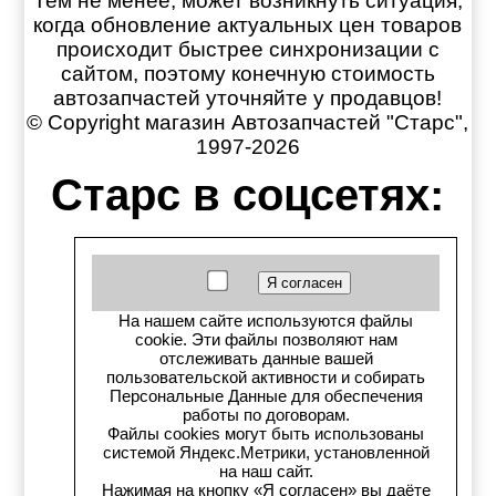
Тем не менее, может возникнуть ситуация,
когда обновление актуальных цен товаров
происходит быстрее синхронизации с
сайтом, поэтому конечную стоимость
автозапчастей уточняйте у продавцов!
© Copyright магазин Автозапчастей "Старс",
1997-2026
Старс в соцсетях:
Старс вКонтакте
Старс в YouTube
На нашем сайте используются файлы
Телеграм-канал
cookie. Эти файлы позволяют нам
отслеживать данные вашей
пользовательской активности и собирать
Старс на Drom.ru
Персональные Данные для обеспечения
работы по договорам.
Файлы cookies могут быть использованы
Старс в auto.ru
системой Яндекс.Метрики, установленной
на наш сайт.
Старс в картах Яндекс
Нажимая на кнопку «Я согласен» вы даёте