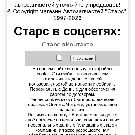
автозапчастей уточняйте у продавцов!
© Copyright магазин Автозапчастей "Старс",
1997-2026
Старс в соцсетях:
Старс вКонтакте
Старс в YouTube
На нашем сайте используются файлы
Телеграм-канал
cookie. Эти файлы позволяют нам
отслеживать данные вашей
Старс на Drom.ru
пользовательской активности и собирать
Персональные Данные для обеспечения
работы по договорам.
Старс в auto.ru
Файлы cookies могут быть использованы
системой Яндекс.Метрики, установленной
на наш сайт.
Старс в картах Яндекс
Нажимая на кнопку «Я согласен» вы даёте
своё согласие на использование нами ваших
Старс в картах 2ГИС
персональных данных (или данных вашей
компании), а также разрешаете нам