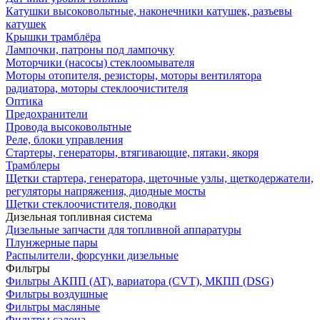
Катушки высоковольтные, наконечники катушек, разъевы
катушек
Крышки трамблёра
Лампочки, патроны под лампочку
Моторчики (насосы) стеклоомывателя
Моторы отопителя, резисторы, моторы вентилятора
радиатора, моторы стеклоочистителя
Оптика
Предохранители
Провода высоковольтные
Реле, блоки управления
Стартеры, генераторы, втягивающие, пятаки, якоря
Трамблеры
Щетки стартера, генератора, щеточные узлы, щеткодержатели,
регуляторы напряжения, диодные мосты
Щетки стеклоочистителя, поводки
Дизельная топливная система
Дизельные запчасти для топливной аппаратуры
Плунжерные пары
Распылители, форсунки дизельные
Фильтры
Фильтры АКПП (AT), вариатора (CVT), МКПП (DSG)
Фильтры воздушные
Фильтры масляные
Фильтры салона