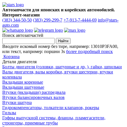
Автозапчасти для японских и корейских автомобилей.
Интернет-магазин
(383) 344-50-50
(383) 299-299-7
+7-913-7-4444-69
info@stars-
auto.com
Поиск автозапчастей
Вводите искомый номер без тире, например: 13010P3FA00,
или текст, например: поршни 3s
более подробный поиск
Корзина
Детали двигателя
Болты двигателя (головки, шатунные и др, ), гайки, шпильки
Валы двигателя, валы коробки, втулки шестерни, втулки
коленвала
Вкладыши коренные
Вкладыши шатунные
Втулки (вкладыши) распредвала
Втулки балансировочных валов
Втулки шатуна
Гидрокомпенсаторы, толкатели клапанов, рокеры
Гильзы
Гофры выпускной системы, фланцы, пламегасители,
стронгеры, приемные трубы