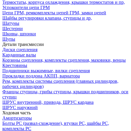
Термостаты, корпуса охлаждения, крышки термостатов и пр,
Успокоители цепи ГРМ
Цепи ГРМ, ремкомплекты цепей ГРМ, замки цепей
Шайбы регулировки клапана, ступицы и др,
Шатуны
Шестерни
Шкивы, шпонки
Щупы
Детали трансмиссии
Диски сцепления
Карданные валы
Корзины сцепления, комплекты сцепления, маховики, венцы
Крестовины
Подшипники выжимные, вилки сцепления
Прокладки поддона АКПП, вариатора
Рем, комплекты системы сцепления (главных цилиндров,
рабочих цилиндров)
Фланцы ступицы, грибы ступицы, крышки подшипников, оси
ступиц
ШРУС внутренний, привода, ШРУС кардана
ШРУС наружний
Ходовая часть
Амортизаторы
Болты РС (развал-схождение), втулки РС, шайбы РС,
комплекты РС