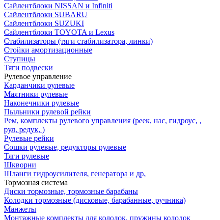
Сайлентблоки NISSAN и Infiniti
Сайлентблоки SUBARU
Сайлентблоки SUZUKI
Сайлентблоки TOYOTA и Lexus
Стабилизаторы (тяги стабилизатора, линки)
Стойки амортизационные
Ступицы
Тяги подвески
Рулевое управление
Карданчики рулевые
Маятники рулевые
Наконечники рулевые
Пыльники рулевой рейки
Рем, комплекты рулевого управления (реек, нас, гидроус, ,
рул, редук, )
Рулевые рейки
Сошки рулевые, редукторы рулевые
Тяги рулевые
Шкворни
Шланги гидроусилителя, генератора и др,
Тормозная система
Диски тормозные, тормозные барабаны
Колодки тормозные (дисковые, барабанные, ручника)
Манжеты
Монтажные комплекты для колодок, пружины колодок