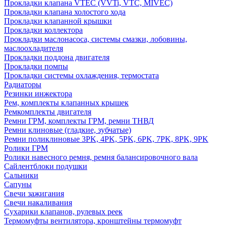
Прокладки клапана VTEC (VVTi, VTC, MIVEC)
Прокладки клапана холостого хода
Прокладки клапанной крышки
Прокладки коллектора
Прокладки маслонасоса, системы смазки, лобовины,
маслоохладителя
Прокладки поддона двигателя
Прокладки помпы
Прокладки системы охлаждения, термостата
Радиаторы
Резинки инжектора
Рем, комплекты клапанных крышек
Ремкомплекты двигателя
Ремни ГРМ, комплекты ГРМ, ремни ТНВД
Ремни клиновые (гладкие, зубчатые)
Ремни поликлиновые 3PK, 4PK, 5PK, 6PK, 7PK, 8PK, 9PK
Ролики ГРМ
Ролики навесного ремня, ремня балансировочного вала
Сайлентблоки подушки
Сальники
Сапуны
Свечи зажигания
Свечи накаливания
Сухарики клапанов, рулевых реек
Термомуфты вентилятора, кронштейны термомуфт