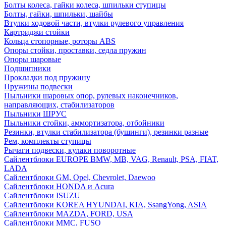
Болты колеса, гайки колеса, шпильки ступицы
Болты, гайки, шпильки, шайбы
Втулки ходовой части, втулки рулевого управления
Картриджи стойки
Кольца стопорные, роторы ABS
Опоры стойки, проставки, седла пружин
Опоры шаровые
Подшипники
Прокладки под пружину
Пружины подвески
Пыльники шаровых опор, рулевых наконечников,
направляющих, стабилизаторов
Пыльники ШРУС
Пыльники стойки, аммортизатора, отбойники
Резинки, втулки стабилизатора (бушинги), резинки разные
Рем, комплекты ступицы
Рычаги подвески, кулаки поворотные
Сайлентблоки EUROPE BMW, MB, VAG, Renault, PSA, FIAT,
LADA
Сайлентблоки GM, Opel, Chevrolet, Daewoo
Сайлентблоки HONDA и Acura
Сайлентблоки ISUZU
Сайлентблоки KOREA HYUNDAI, KIA, SsangYong, ASIA
Сайлентблоки MAZDA, FORD, USA
Сайлентблоки MMC, FUSO