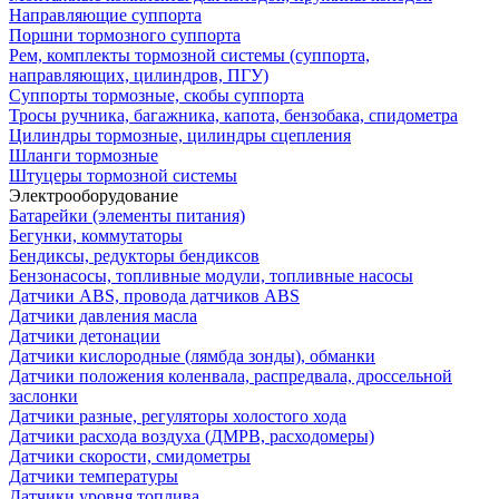
Направляющие суппорта
Поршни тормозного суппорта
Рем, комплекты тормозной системы (суппорта,
направляющих, цилиндров, ПГУ)
Суппорты тормозные, скобы суппорта
Тросы ручника, багажника, капота, бензобака, спидометра
Цилиндры тормозные, цилиндры сцепления
Шланги тормозные
Штуцеры тормозной системы
Электрооборудование
Батарейки (элементы питания)
Бегунки, коммутаторы
Бендиксы, редукторы бендиксов
Бензонасосы, топливные модули, топливные насосы
Датчики ABS, провода датчиков ABS
Датчики давления масла
Датчики детонации
Датчики кислородные (лямбда зонды), обманки
Датчики положения коленвала, распредвала, дроссельной
заслонки
Датчики разные, регуляторы холостого хода
Датчики расхода воздуха (ДМРВ, расходомеры)
Датчики скорости, смидометры
Датчики температуры
Датчики уровня топлива