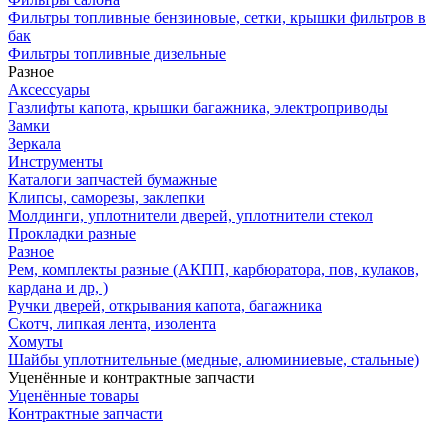
Фильтры топливные бензиновые, сетки, крышки фильтров в
бак
Фильтры топливные дизельные
Разное
Аксесcуары
Газлифты капота, крышки багажника, электроприводы
Замки
Зеркала
Инструменты
Каталоги запчастей бумажные
Клипсы, саморезы, заклепки
Молдинги, уплотнители дверей, уплотнители стекол
Прокладки разные
Разное
Рем, комплекты разные (АКПП, карбюратора, пов, кулаков,
кардана и др, )
Ручки дверей, открывания капота, багажника
Скотч, липкая лента, изолента
Хомуты
Шайбы уплотнительные (медные, алюминиевые, стальные)
Уценённые и контрактные запчасти
Уценённые товары
Контрактные запчасти