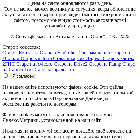
Цены на сайте обновляются раз в день.
Тем не менее, может возникнуть ситуация, когда обновление
актуальных цен товаров происходит быстрее синхронизации с
сайтом, поэтому конечную стоимость автозапчастей
уточняйте у продавцов!
© Copyright магазин Автозапчастей "Старс", 1997-2026
Старс в соцсетях:
Старс вКонтакте
Старс в YouTube
Телеграм-канал
Старс на
Drom.ru
Старс в auto.ru
Старс в картах Яндекс
Старс в картах
2ГИС
Старс на Avito.ru
Старс на Drive2
Старс на Flamp
Старс
на Carmont.ru
Старс на japancar.ru
На нашем сайте используются файлы cookie. Эти файлы
позволяют нам отслеживать данные вашей пользовательской
активности и собирать Персональные Данные для
обеспечения работы по договорам.
Файлы cookies могут быть использованы системой
Яндекс.Метрики, установленной на наш сайт.
Нажимая на кнопку «Я согласен» вы даёте своё согласие на
использование нами ваших персональных данных (или