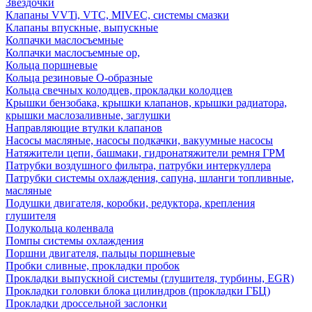
Звездочки
Клапаны VVTi, VTC, MIVEC, системы смазки
Клапаны впускные, выпускные
Колпачки маслосъемные
Колпачки маслосъемные ор,
Кольца поршневые
Кольца резиновые О-образные
Кольца свечных колодцев, прокладки колодцев
Крышки бензобака, крышки клапанов, крышки радиатора,
крышки маслозаливные, заглушки
Направляющие втулки клапанов
Насосы масляные, насосы подкачки, вакуумные насосы
Натяжители цепи, башмаки, гидронатяжители ремня ГРМ
Патрубки воздушного фильтра, патрубки интеркуллера
Патрубки системы охлаждения, сапуна, шланги топливные,
масляные
Подушки двигателя, коробки, редуктора, крепления
глушителя
Полукольца коленвала
Помпы системы охлаждения
Поршни двигателя, пальцы поршневые
Пробки сливные, прокладки пробок
Прокладки выпускной системы (глушителя, турбины, EGR)
Прокладки головки блока цилиндров (прокладки ГБЦ)
Прокладки дроссельной заслонки