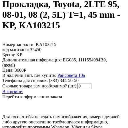
Прокладка, Toyota, 2LTE 95,
08-01, 08 (2, 5L) T=1, 45 mm -
KP, KA103215
Номер запчасти:
KA103215
код магазина:
35450
Бренд:
KP
Дополнительная информация:
EG085, 1111554084B0,
(metal)
Цена:
3600
Р
В наличии:
1шт.
где купить:
Райсовета 10а
Телефоны для справок:
(383) 344-50-50
Сколько товара вам необходимо? (шт):
В корзине:
Перейти к оформлению заказа
Для того, чтобы передать нам изображения, замеры деталей
либо другую оперативно требующуюся информацию,
используйте программы Whatsapp, Viber или Skype.