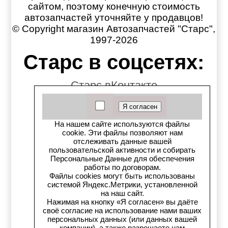
сайтом, поэтому конечную стоимость
автозапчастей уточняйте у продавцов!
© Copyright магазин Автозапчастей "Старс",
1997-2026
Старс в соцсетях:
Старс вКонтакте
Старс в YouTube
На нашем сайте используются файлы
Телеграм-канал
cookie. Эти файлы позволяют нам
отслеживать данные вашей
пользовательской активности и собирать
Старс на Drom.ru
Персональные Данные для обеспечения
работы по договорам.
Старс в auto.ru
Файлы cookies могут быть использованы
системой Яндекс.Метрики, установленной
на наш сайт.
Старс в картах Яндекс
Нажимая на кнопку «Я согласен» вы даёте
своё согласие на использование нами ваших
Старс в картах 2ГИС
персональных данных (или данных вашей
компании), а также разрешаете нам