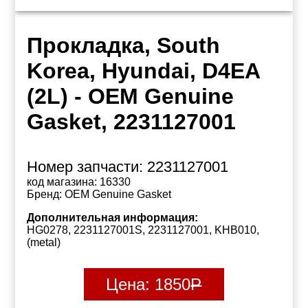
Прокладка, South
Korea, Hyundai, D4EA
(2L) - OEM Genuine
Gasket, 2231127001
Номер запчасти:
2231127001
код магазина:
16330
Бренд:
OEM Genuine Gasket
Дополнительная информация:
HG0278, 2231127001S, 2231127001, KHB010,
(metal)
Цена:
1850
Р