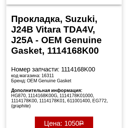
Прокладка, Suzuki,
J24B Vitara TDA4V,
J25A - OEM Genuine
Gasket, 1114168K00
Номер запчасти:
1114168K00
код магазина:
16311
Бренд:
OEM Genuine Gasket
Дополнительная информация:
HG870, 1114168K00G, 1114178K01000,
1114178K00, 1114178K01, 611001400, EG772,
(graphite)
Цена:
1050
Р