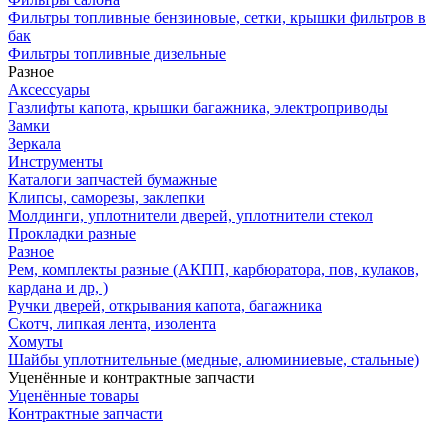
Фильтры топливные бензиновые, сетки, крышки фильтров в
бак
Фильтры топливные дизельные
Разное
Аксесcуары
Газлифты капота, крышки багажника, электроприводы
Замки
Зеркала
Инструменты
Каталоги запчастей бумажные
Клипсы, саморезы, заклепки
Молдинги, уплотнители дверей, уплотнители стекол
Прокладки разные
Разное
Рем, комплекты разные (АКПП, карбюратора, пов, кулаков,
кардана и др, )
Ручки дверей, открывания капота, багажника
Скотч, липкая лента, изолента
Хомуты
Шайбы уплотнительные (медные, алюминиевые, стальные)
Уценённые и контрактные запчасти
Уценённые товары
Контрактные запчасти