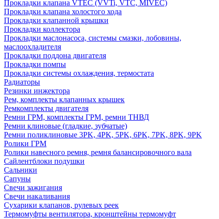
Прокладки клапана VTEC (VVTi, VTC, MIVEC)
Прокладки клапана холостого хода
Прокладки клапанной крышки
Прокладки коллектора
Прокладки маслонасоса, системы смазки, лобовины,
маслоохладителя
Прокладки поддона двигателя
Прокладки помпы
Прокладки системы охлаждения, термостата
Радиаторы
Резинки инжектора
Рем, комплекты клапанных крышек
Ремкомплекты двигателя
Ремни ГРМ, комплекты ГРМ, ремни ТНВД
Ремни клиновые (гладкие, зубчатые)
Ремни поликлиновые 3PK, 4PK, 5PK, 6PK, 7PK, 8PK, 9PK
Ролики ГРМ
Ролики навесного ремня, ремня балансировочного вала
Сайлентблоки подушки
Сальники
Сапуны
Свечи зажигания
Свечи накаливания
Сухарики клапанов, рулевых реек
Термомуфты вентилятора, кронштейны термомуфт