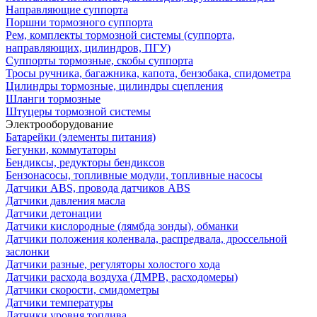
Направляющие суппорта
Поршни тормозного суппорта
Рем, комплекты тормозной системы (суппорта,
направляющих, цилиндров, ПГУ)
Суппорты тормозные, скобы суппорта
Тросы ручника, багажника, капота, бензобака, спидометра
Цилиндры тормозные, цилиндры сцепления
Шланги тормозные
Штуцеры тормозной системы
Электрооборудование
Батарейки (элементы питания)
Бегунки, коммутаторы
Бендиксы, редукторы бендиксов
Бензонасосы, топливные модули, топливные насосы
Датчики ABS, провода датчиков ABS
Датчики давления масла
Датчики детонации
Датчики кислородные (лямбда зонды), обманки
Датчики положения коленвала, распредвала, дроссельной
заслонки
Датчики разные, регуляторы холостого хода
Датчики расхода воздуха (ДМРВ, расходомеры)
Датчики скорости, смидометры
Датчики температуры
Датчики уровня топлива