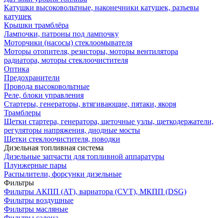
Катушки высоковольтные, наконечники катушек, разъевы
катушек
Крышки трамблёра
Лампочки, патроны под лампочку
Моторчики (насосы) стеклоомывателя
Моторы отопителя, резисторы, моторы вентилятора
радиатора, моторы стеклоочистителя
Оптика
Предохранители
Провода высоковольтные
Реле, блоки управления
Стартеры, генераторы, втягивающие, пятаки, якоря
Трамблеры
Щетки стартера, генератора, щеточные узлы, щеткодержатели,
регуляторы напряжения, диодные мосты
Щетки стеклоочистителя, поводки
Дизельная топливная система
Дизельные запчасти для топливной аппаратуры
Плунжерные пары
Распылители, форсунки дизельные
Фильтры
Фильтры АКПП (AT), вариатора (CVT), МКПП (DSG)
Фильтры воздушные
Фильтры масляные
Фильтры салона