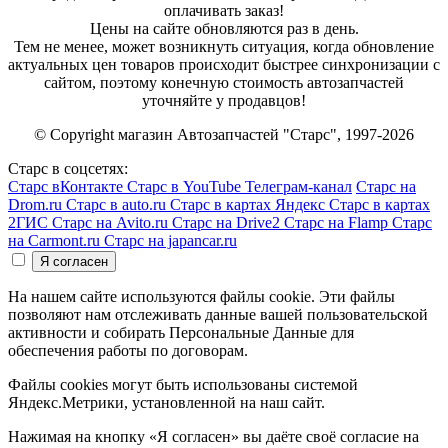
оплачивать заказ!
Цены на сайте обновляются раз в день.
Тем не менее, может возникнуть ситуация, когда обновление
актуальных цен товаров происходит быстрее синхронизации с
сайтом, поэтому конечную стоимость автозапчастей
уточняйте у продавцов!
© Copyright магазин Автозапчастей "Старс", 1997-2026
Старс в соцсетях:
Старс вКонтакте
Старс в YouTube
Телеграм-канал
Старс на
Drom.ru
Старс в auto.ru
Старс в картах Яндекс
Старс в картах
2ГИС
Старс на Avito.ru
Старс на Drive2
Старс на Flamp
Старс
на Carmont.ru
Старс на japancar.ru
На нашем сайте используются файлы cookie. Эти файлы
позволяют нам отслеживать данные вашей пользовательской
активности и собирать Персональные Данные для
обеспечения работы по договорам.
Файлы cookies могут быть использованы системой
Яндекс.Метрики, установленной на наш сайт.
Нажимая на кнопку «Я согласен» вы даёте своё согласие на