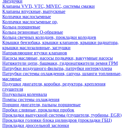
Звездочки
Клапаны VVTi, VTC, MIVEC, системы смазки
Клапаны впускные, выпускные
Колпачки маслосъемные
Колпачки маслосъемные ор,
Кольца поршневые
Кольца резиновые О-образные
Кольца свечных колодцев, прокладки колодцев
Крышки бензобака, крышки клапанов, крышки радиатора,
крышки маслозаливные, заглушки
Направляющие втулки клапанов
Насосы масляные, насосы подкачки, вакуумные насосы
Натяжители цепи, башмаки, гидронатяжители ремня ГРМ
Патрубки воздушного фильтра, патрубки интеркуллера
Патрубки системы охлаждения, сапуна, шланги топливные,
масляные
Подушки двигателя, коробки, редуктора, крепления
глушителя
Полукольца коленвала
Помпы системы охлаждения
Поршни двигателя, пальцы поршневые
Пробки сливные, прокладки пробок
Прокладки выпускной системы (глушителя, турбины, EGR)
Прокладки головки блока цилиндров (прокладки ГБЦ)
Прокладки дроссельной заслонки