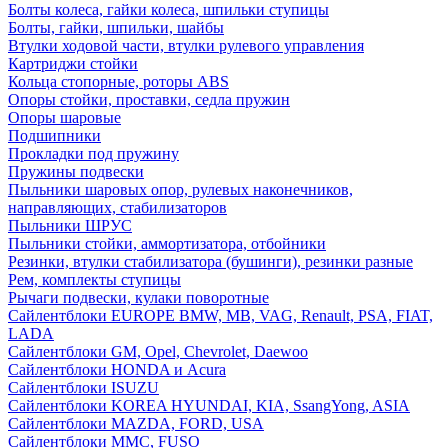
Болты колеса, гайки колеса, шпильки ступицы
Болты, гайки, шпильки, шайбы
Втулки ходовой части, втулки рулевого управления
Картриджи стойки
Кольца стопорные, роторы ABS
Опоры стойки, проставки, седла пружин
Опоры шаровые
Подшипники
Прокладки под пружину
Пружины подвески
Пыльники шаровых опор, рулевых наконечников,
направляющих, стабилизаторов
Пыльники ШРУС
Пыльники стойки, аммортизатора, отбойники
Резинки, втулки стабилизатора (бушинги), резинки разные
Рем, комплекты ступицы
Рычаги подвески, кулаки поворотные
Сайлентблоки EUROPE BMW, MB, VAG, Renault, PSA, FIAT,
LADA
Сайлентблоки GM, Opel, Chevrolet, Daewoo
Сайлентблоки HONDA и Acura
Сайлентблоки ISUZU
Сайлентблоки KOREA HYUNDAI, KIA, SsangYong, ASIA
Сайлентблоки MAZDA, FORD, USA
Сайлентблоки MMC, FUSO