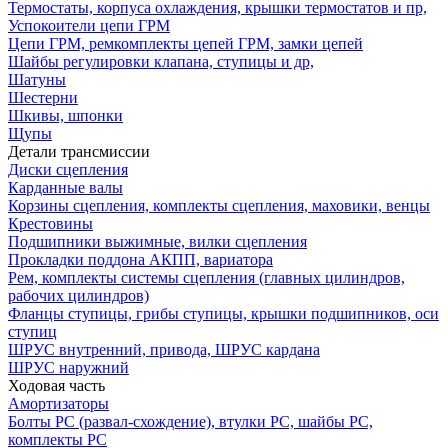
Термостаты, корпуса охлаждения, крышки термостатов и пр,
Успокоители цепи ГРМ
Цепи ГРМ, ремкомплекты цепей ГРМ, замки цепей
Шайбы регулировки клапана, ступицы и др,
Шатуны
Шестерни
Шкивы, шпонки
Щупы
Детали трансмиссии
Диски сцепления
Карданные валы
Корзины сцепления, комплекты сцепления, маховики, венцы
Крестовины
Подшипники выжимные, вилки сцепления
Прокладки поддона АКПП, вариатора
Рем, комплекты системы сцепления (главных цилиндров,
рабочих цилиндров)
Фланцы ступицы, грибы ступицы, крышки подшипников, оси
ступиц
ШРУС внутренний, привода, ШРУС кардана
ШРУС наружний
Ходовая часть
Амортизаторы
Болты РС (развал-схождение), втулки РС, шайбы РС,
комплекты РС