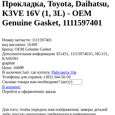
Прокладка, Toyota, Daihatsu,
K3VE 16V (1, 3L) - OEM
Genuine Gasket, 1111597401
Номер запчасти:
1111597401
код магазина:
16309
Бренд:
OEM Genuine Gasket
Дополнительная информация:
EG451, 1111597401G, HG151,
KA60361
graphite
Цена:
1600
Р
В наличии:
1шт.
где купить:
Райсовета 10а
Телефоны для справок:
(383) 344-50-50
Сколько товара вам необходимо? (шт):
В корзине:
Перейти к оформлению заказа
Для того, чтобы передать нам изображения, замеры деталей
либо другую оперативно требующуюся информацию,