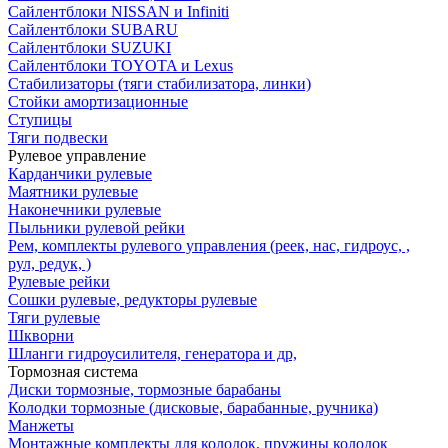
Сайлентблоки NISSAN и Infiniti
Сайлентблоки SUBARU
Сайлентблоки SUZUKI
Сайлентблоки TOYOTA и Lexus
Стабилизаторы (тяги стабилизатора, линки)
Стойки амортизационные
Ступицы
Тяги подвески
Рулевое управление
Карданчики рулевые
Маятники рулевые
Наконечники рулевые
Пыльники рулевой рейки
Рем, комплекты рулевого управления (реек, нас, гидроус, ,
рул, редук, )
Рулевые рейки
Сошки рулевые, редукторы рулевые
Тяги рулевые
Шкворни
Шланги гидроусилителя, генератора и др,
Тормозная система
Диски тормозные, тормозные барабаны
Колодки тормозные (дисковые, барабанные, ручника)
Манжеты
Монтажные комплекты для колодок, пружины колодок