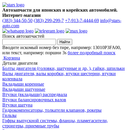
Автозапчасти для японских и корейских автомобилей.
Интернет-магазин
(383) 344-50-50
(383) 299-299-7
+7-913-7-4444-69
info@stars-
auto.com
Поиск автозапчастей
Вводите искомый номер без тире, например: 13010P3FA00,
или текст, например: поршни 3s
более подробный поиск
Корзина
Детали двигателя
Болты двигателя (головки, шатунные и др, ), гайки, шпильки
Валы двигателя, валы коробки, втулки шестерни, втулки
коленвала
Вкладыши коренные
Вкладыши шатунные
Втулки (вкладыши) распредвала
Втулки балансировочных валов
Втулки шатуна
Гидрокомпенсаторы, толкатели клапанов, рокеры
Гильзы
Гофры выпускной системы, фланцы, пламегасители,
стронгеры, приемные трубы