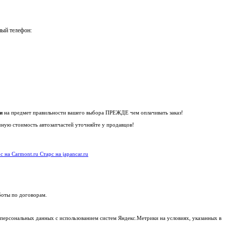
ный телефон:
и
на предмет правильности вашего выбора ПРЕЖДЕ чем оплачивать заказ!
чную стоимость автозапчастей уточняйте у продавцов!
с на Carmont.ru
Старс на japancar.ru
боты по договорам.
 персональных данных с использованием систем Яндекс.Метрики на условиях, указанных в