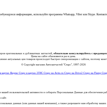
 требующуюся информацию, используйте программы Whatsapp, Viber или Skype. Контакт
еров оригинальных и дубликатных запчастей,
обязательно консультируйтесь с продавцам
Цены на сайте обновляются раз в день.
овление актуальных цен товаров происходит быстрее синхронизации с сайтом, поэтому коне
© Copyright магазин Автозапчастей "Старс", 1997-2026
в картах Яндекс
Старс в картах 2ГИС
Старс на Avito.ru
Старс на Drive2
Старс на Flamp
Стар
е вашей пользовательской активности и собирать Персональные Данные для обеспечения ра
 сайт.
ерсональных данных (или данных вашей компании), а также разрешаете нам обработку ваших