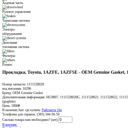
Ходовая часть
Рулевое управление
Тормозная система
Электро-
оборудование
Дизельная
топливная система
Фильтры
Разное
Прокладка, Toyota, 1AZFE, 1AZFSE - OEM Genuine Gasket, 
Номер запчасти:
1111528020
код магазина:
16296
Бренд:
OEM Genuine Gasket
Дополнительная информация:
HG9007, 1111528020G, 1111528021, 1111528022, 11115
(graphite)
Цена:
1900
Р
В наличии:
3шт.
где купить:
Райсовета 10а
Телефоны для справок:
(383) 344-50-50
Сколько товара вам необходимо? (шт):
В корзине: