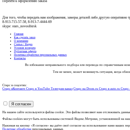
Перейти к оформлению заказа
Для того, чтобы передать нам изображения, замеры деталей либо другую оперативно
8-913-715-57-58, 8-913-7-4444-69
skype: stars_novosibirsk
Главная
Как сделать заказ
О компании
Статьи / Видео
Условия возврата
Публичная оферта
Политика обработки персональных данных
Контакты
Во избежание неправильного подбора или перевода по справочникам ном
Тем не менее, может возникнуть ситуация, когда обн
Старс в соцсетях:
Старс вКонтакте
Старс в YouTube
Телеграм-канал
Старс на Drom.ru
Старс в auto.ru
Старс 
На нашем сайте используются файлы cookie. Эти файлы позволяют нам отслеживать данны
Файлы cookies могут быть использованы системой Яндекс.Метрики, установленной на наш
Нажимая на кнопку «Я согласен» вы даёте своё согласие на использование нами ваших п
Политике обработки
персональных данных.