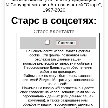
© Copyright магазин Автозапчастей "Старс",
1997-2026
Старс в соцсетях:
Старс вКонтакте
Старс в YouTube
На нашем сайте используются файлы
Телеграм-канал
cookie. Эти файлы позволяют нам
отслеживать данные вашей
Старс на Drom.ru
пользовательской активности и собирать
Персональные Данные для обеспечения
работы по договорам.
Старс в auto.ru
Файлы cookies могут быть использованы
системой Яндекс.Метрики, установленной
Старс в картах Яндекс
на наш сайт.
Нажимая на кнопку «Я согласен» вы даёте
своё согласие на использование нами ваших
Старс в картах 2ГИС
персональных данных (или данных вашей
компании), а также разрешаете нам
обработку ваших персональных данных с
Старс на Avito.ru