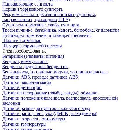
Направляющие суппорта
Поршни тормозного суппорта
Рем, комплекты тормозной системы (суппорта,
направляющих, цилиндров, ПГУ)
Суппорты тормозные, скобы суппорта
Тросы ручника, багажника, капота, бензобака, спидометра
Цилиндры тормозные, цилиндры сцепления
Шланги тормозные
Штуцеры тормозной системы
Электрооборудование
Батарейки (элементы питания)
Бегунки, коммутаторы
Бендиксы, редукторы бендиксов
Бензонасосы, топливные модули, топливные насосы
Датчики ABS, провода датчиков ABS
Датчики давления масла
Датчики детонации
Датчики кислородные (лямбда зонды), обманки
Датчики положения коленвала, распредвала, дроссельной
заслонки
Датчики разные, регуляторы холостого хода
Датчики расхода воздуха (ДМРВ, расходомеры)
Датчики скорости, смидометры
Датчики температуры
Датчики уровня топлива