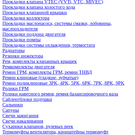
Прокладки клапана VTEC (VVTi, VTC, MIVEC)
Прокладки клапана холостого хода
Прокладки клапанной крышки
Прокладки коллектора
Прокладки маслонасоса, системы смазки, лобовины,
маслоохладителя
Прокладки поддона двигателя
Прокладки помпы
Прокладки системы охлаждения, термостата
Радиаторы
Резинки инжектора
Рем, комплекты клапанных крышек
Ремкомплекты двигателя
Ремни ГРМ, комплекты ГРМ, ремни ТНВД
Ремни клиновые (гладкие, зубчатые)
Ремни поликлиновые 3PK, 4PK, 5PK, 6PK, 7PK, 8PK, 9PK
Ролики ГРМ
Ролики навесного ремня, ремня балансировочного вала
Сайлентблоки подушки
Сальники
Сапуны
Свечи зажигания
Свечи накаливания
Сухарики клапанов, рулевых реек
Термомуфты вентилятора, кронштейны термомуфт