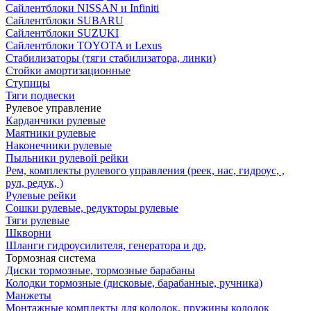
Сайлентблоки NISSAN и Infiniti
Сайлентблоки SUBARU
Сайлентблоки SUZUKI
Сайлентблоки TOYOTA и Lexus
Стабилизаторы (тяги стабилизатора, линки)
Стойки амортизационные
Ступицы
Тяги подвески
Рулевое управление
Карданчики рулевые
Маятники рулевые
Наконечники рулевые
Пыльники рулевой рейки
Рем, комплекты рулевого управления (реек, нас, гидроус, ,
рул, редук, )
Рулевые рейки
Сошки рулевые, редукторы рулевые
Тяги рулевые
Шкворни
Шланги гидроусилителя, генератора и др,
Тормозная система
Диски тормозные, тормозные барабаны
Колодки тормозные (дисковые, барабанные, ручника)
Манжеты
Монтажные комплекты для колодок, пружины колодок