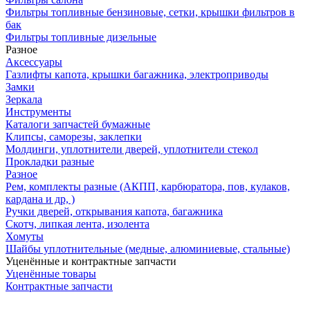
Фильтры топливные бензиновые, сетки, крышки фильтров в
бак
Фильтры топливные дизельные
Разное
Аксесcуары
Газлифты капота, крышки багажника, электроприводы
Замки
Зеркала
Инструменты
Каталоги запчастей бумажные
Клипсы, саморезы, заклепки
Молдинги, уплотнители дверей, уплотнители стекол
Прокладки разные
Разное
Рем, комплекты разные (АКПП, карбюратора, пов, кулаков,
кардана и др, )
Ручки дверей, открывания капота, багажника
Скотч, липкая лента, изолента
Хомуты
Шайбы уплотнительные (медные, алюминиевые, стальные)
Уценённые и контрактные запчасти
Уценённые товары
Контрактные запчасти