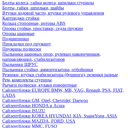
Болты колеса, гайки колеса, шпильки ступицы
Болты, гайки, шпильки, шайбы
Втулки ходовой части, втулки рулевого управления
Картриджи стойки
Кольца стопорные, роторы ABS
Опоры стойки, проставки, седла пружин
Опоры шаровые
Подшипники
Прокладки под пружину
Пружины подвески
Пыльники шаровых опор, рулевых наконечников,
направляющих, стабилизаторов
Пыльники ШРУС
Пыльники стойки, аммортизатора, отбойники
Резинки, втулки стабилизатора (бушинги), резинки разные
Рем, комплекты ступицы
Рычаги подвески, кулаки поворотные
Сайлентблоки EUROPE BMW, MB, VAG, Renault, PSA, FIAT,
LADA
Сайлентблоки GM, Opel, Chevrolet, Daewoo
Сайлентблоки HONDA и Acura
Сайлентблоки ISUZU
Сайлентблоки KOREA HYUNDAI, KIA, SsangYong, ASIA
Сайлентблоки MAZDA, FORD, USA
Сайлентблоки MMC, FUSO