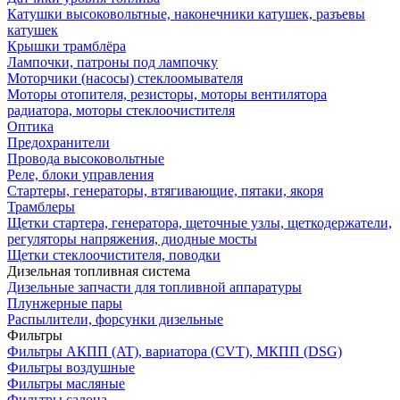
Катушки высоковольтные, наконечники катушек, разъевы
катушек
Крышки трамблёра
Лампочки, патроны под лампочку
Моторчики (насосы) стеклоомывателя
Моторы отопителя, резисторы, моторы вентилятора
радиатора, моторы стеклоочистителя
Оптика
Предохранители
Провода высоковольтные
Реле, блоки управления
Стартеры, генераторы, втягивающие, пятаки, якоря
Трамблеры
Щетки стартера, генератора, щеточные узлы, щеткодержатели,
регуляторы напряжения, диодные мосты
Щетки стеклоочистителя, поводки
Дизельная топливная система
Дизельные запчасти для топливной аппаратуры
Плунжерные пары
Распылители, форсунки дизельные
Фильтры
Фильтры АКПП (AT), вариатора (CVT), МКПП (DSG)
Фильтры воздушные
Фильтры масляные
Фильтры салона