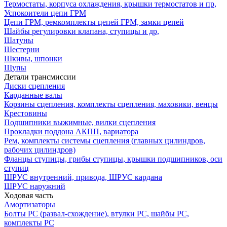
Термостаты, корпуса охлаждения, крышки термостатов и пр,
Успокоители цепи ГРМ
Цепи ГРМ, ремкомплекты цепей ГРМ, замки цепей
Шайбы регулировки клапана, ступицы и др,
Шатуны
Шестерни
Шкивы, шпонки
Щупы
Детали трансмиссии
Диски сцепления
Карданные валы
Корзины сцепления, комплекты сцепления, маховики, венцы
Крестовины
Подшипники выжимные, вилки сцепления
Прокладки поддона АКПП, вариатора
Рем, комплекты системы сцепления (главных цилиндров,
рабочих цилиндров)
Фланцы ступицы, грибы ступицы, крышки подшипников, оси
ступиц
ШРУС внутренний, привода, ШРУС кардана
ШРУС наружний
Ходовая часть
Амортизаторы
Болты РС (развал-схождение), втулки РС, шайбы РС,
комплекты РС