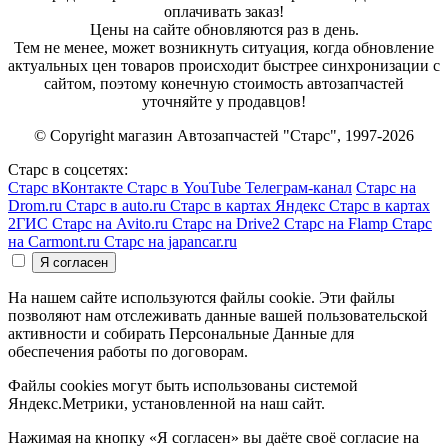
оплачивать заказ!
Цены на сайте обновляются раз в день.
Тем не менее, может возникнуть ситуация, когда обновление
актуальных цен товаров происходит быстрее синхронизации с
сайтом, поэтому конечную стоимость автозапчастей
уточняйте у продавцов!
© Copyright магазин Автозапчастей "Старс", 1997-2026
Старс в соцсетях:
Старс вКонтакте
Старс в YouTube
Телеграм-канал
Старс на
Drom.ru
Старс в auto.ru
Старс в картах Яндекс
Старс в картах
2ГИС
Старс на Avito.ru
Старс на Drive2
Старс на Flamp
Старс
на Carmont.ru
Старс на japancar.ru
На нашем сайте используются файлы cookie. Эти файлы
позволяют нам отслеживать данные вашей пользовательской
активности и собирать Персональные Данные для
обеспечения работы по договорам.
Файлы cookies могут быть использованы системой
Яндекс.Метрики, установленной на наш сайт.
Нажимая на кнопку «Я согласен» вы даёте своё согласие на