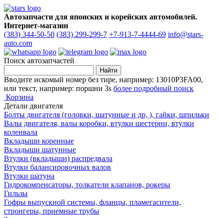
Автозапчасти для японских и корейских автомобилей.
Интернет-магазин
(383) 344-50-50
(383) 299-299-7
+7-913-7-4444-69
info@stars-
auto.com
Поиск автозапчастей
Вводите искомый номер без тире, например: 13010P3FA00,
или текст, например: поршни 3s
более подробный поиск
Корзина
Детали двигателя
Болты двигателя (головки, шатунные и др, ), гайки, шпильки
Валы двигателя, валы коробки, втулки шестерни, втулки
коленвала
Вкладыши коренные
Вкладыши шатунные
Втулки (вкладыши) распредвала
Втулки балансировочных валов
Втулки шатуна
Гидрокомпенсаторы, толкатели клапанов, рокеры
Гильзы
Гофры выпускной системы, фланцы, пламегасители,
стронгеры, приемные трубы