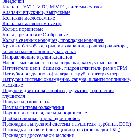
Звездочки
Клапаны VVTi, VTC, MIVEC, системы смазки
Клапаны впускные, выпускные
Колпачки маслосъемные
Колпачки маслосъемные ор,
Кольца поршневые
Кольца резиновые О-образные
Кольца свечных колодцев, прокладки колодцев
Крышки бензобака, крышки клапанов, крышки радиатора,
крышки маслозаливные, заглушки
Направляющие втулки клапанов
Насосы масляные, насосы подкачки, вакуумные насосы
Натяжители цепи, башмаки, гидронатяжители ремня ГРМ
Патрубки воздушного фильтра, патрубки интеркуллера
Патрубки системы охлаждения, сапуна, шланги топливные,
масляные
Подушки двигателя, коробки, редуктора, крепления
глушителя
Полукольца коленвала
Помпы системы охлаждения
Поршни двигателя, пальцы поршневые
Пробки сливные, прокладки пробок
Прокладки выпускной системы (глушителя, турбины, EGR)
Прокладки головки блока цилиндров (прокладки ГБЦ)
Прокладки дроссельной заслонки