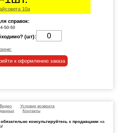
айсовета 10а
ля справок:
44-50-50
бходимо? (шт):
зине:
рейти к оформлению заказа
 Видео
Условия возврата
 данных
Контакты
,
обязательно консультируйтесь с продавцами
на
з!