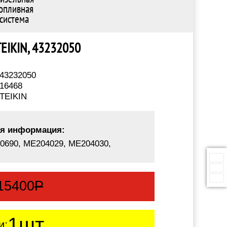
опливная
система
 TEIKIN, 43232050
43232050
16468
TEIKIN
я информация:
0690, ME204029, ME204030,
15400
Р
1шт.
и: