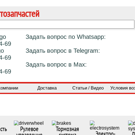
тозапчастей
Задать вопрос по Whatsapp:
4-69
Задать вопрос в Telegram:
4-69
Задать вопрос в Max:
4-69
компании
Доставка
Статьи / Видео
Условия во
сть
Рулевое
Тормозная
Электро-
Д
управление
система