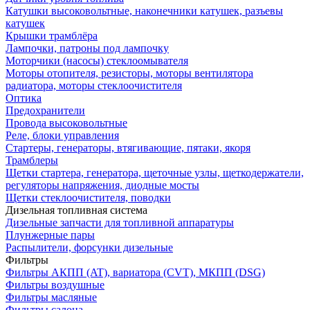
Катушки высоковольтные, наконечники катушек, разъевы
катушек
Крышки трамблёра
Лампочки, патроны под лампочку
Моторчики (насосы) стеклоомывателя
Моторы отопителя, резисторы, моторы вентилятора
радиатора, моторы стеклоочистителя
Оптика
Предохранители
Провода высоковольтные
Реле, блоки управления
Стартеры, генераторы, втягивающие, пятаки, якоря
Трамблеры
Щетки стартера, генератора, щеточные узлы, щеткодержатели,
регуляторы напряжения, диодные мосты
Щетки стеклоочистителя, поводки
Дизельная топливная система
Дизельные запчасти для топливной аппаратуры
Плунжерные пары
Распылители, форсунки дизельные
Фильтры
Фильтры АКПП (AT), вариатора (CVT), МКПП (DSG)
Фильтры воздушные
Фильтры масляные
Фильтры салона