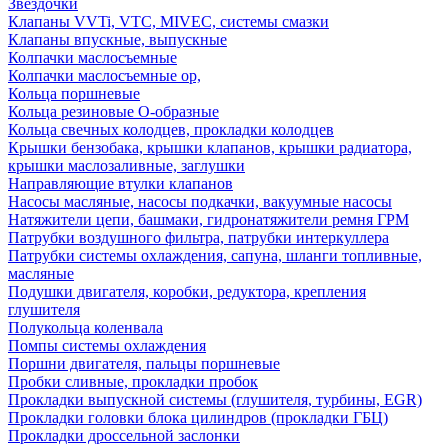
Звездочки
Клапаны VVTi, VTC, MIVEC, системы смазки
Клапаны впускные, выпускные
Колпачки маслосъемные
Колпачки маслосъемные ор,
Кольца поршневые
Кольца резиновые О-образные
Кольца свечных колодцев, прокладки колодцев
Крышки бензобака, крышки клапанов, крышки радиатора,
крышки маслозаливные, заглушки
Направляющие втулки клапанов
Насосы масляные, насосы подкачки, вакуумные насосы
Натяжители цепи, башмаки, гидронатяжители ремня ГРМ
Патрубки воздушного фильтра, патрубки интеркуллера
Патрубки системы охлаждения, сапуна, шланги топливные,
масляные
Подушки двигателя, коробки, редуктора, крепления
глушителя
Полукольца коленвала
Помпы системы охлаждения
Поршни двигателя, пальцы поршневые
Пробки сливные, прокладки пробок
Прокладки выпускной системы (глушителя, турбины, EGR)
Прокладки головки блока цилиндров (прокладки ГБЦ)
Прокладки дроссельной заслонки