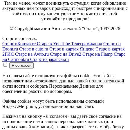
Тем не менее, может возникнуть ситуация, когда обновление
актуальных цен товаров происходит быстрее синхронизации с
сайтом, поэтому конечную стоимость автозапчастей
уточняйте у продавцов!
© Copyright магазин Автозапчастей "Старс", 1997-2026
Старс в соцсетях:
Старс вКонтакте
Старс в YouTube
Телеграм-канал
Старс на
Drom.ru
Старс в auto.ru
Старс в картах Яндекс
Старс в картах
2ГИС
Старс на Avito.ru
Старс на Drive2
Старс на Flamp
Старс
на Carmont.ru
Старс на japancar.ru
На нашем сайте используются файлы cookie. Эти файлы
позволяют нам отслеживать данные вашей пользовательской
активности и собирать Персональные Данные для
обеспечения работы по договорам.
Файлы cookies могут быть использованы системой
Яндекс.Метрики, установленной на наш сайт.
Нажимая на кнопку «Я согласен» вы даёте своё согласие на
использование нами ваших персональных данных (или
данных вашей компании), а также разрешаете нам обработку