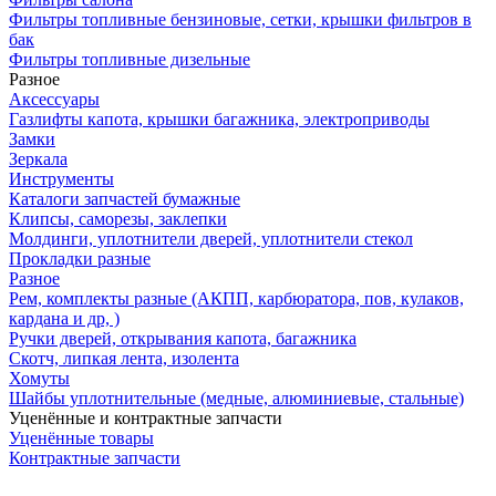
Фильтры топливные бензиновые, сетки, крышки фильтров в
бак
Фильтры топливные дизельные
Разное
Аксесcуары
Газлифты капота, крышки багажника, электроприводы
Замки
Зеркала
Инструменты
Каталоги запчастей бумажные
Клипсы, саморезы, заклепки
Молдинги, уплотнители дверей, уплотнители стекол
Прокладки разные
Разное
Рем, комплекты разные (АКПП, карбюратора, пов, кулаков,
кардана и др, )
Ручки дверей, открывания капота, багажника
Скотч, липкая лента, изолента
Хомуты
Шайбы уплотнительные (медные, алюминиевые, стальные)
Уценённые и контрактные запчасти
Уценённые товары
Контрактные запчасти