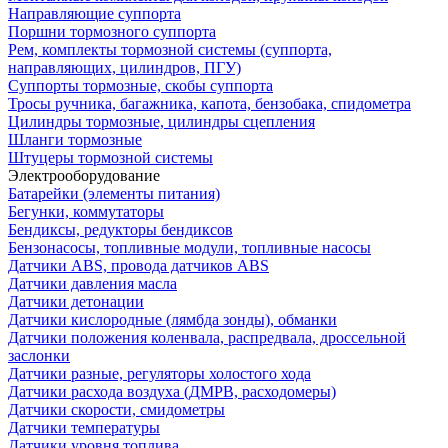
Направляющие суппорта
Поршни тормозного суппорта
Рем, комплекты тормозной системы (суппорта,
направляющих, цилиндров, ПГУ)
Суппорты тормозные, скобы суппорта
Тросы ручника, багажника, капота, бензобака, спидометра
Цилиндры тормозные, цилиндры сцепления
Шланги тормозные
Штуцеры тормозной системы
Электрооборудование
Батарейки (элементы питания)
Бегунки, коммутаторы
Бендиксы, редукторы бендиксов
Бензонасосы, топливные модули, топливные насосы
Датчики ABS, провода датчиков ABS
Датчики давления масла
Датчики детонации
Датчики кислородные (лямбда зонды), обманки
Датчики положения коленвала, распредвала, дроссельной
заслонки
Датчики разные, регуляторы холостого хода
Датчики расхода воздуха (ДМРВ, расходомеры)
Датчики скорости, смидометры
Датчики температуры
Датчики уровня топлива