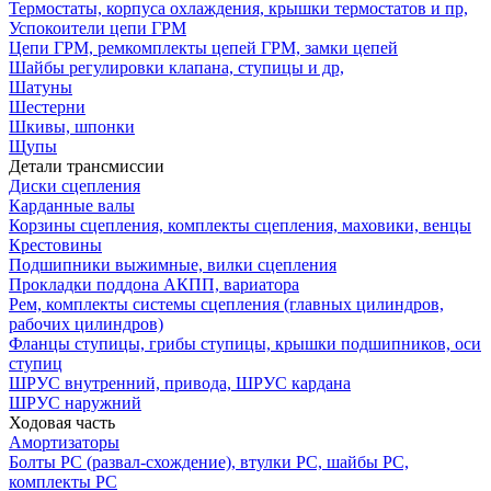
Термостаты, корпуса охлаждения, крышки термостатов и пр,
Успокоители цепи ГРМ
Цепи ГРМ, ремкомплекты цепей ГРМ, замки цепей
Шайбы регулировки клапана, ступицы и др,
Шатуны
Шестерни
Шкивы, шпонки
Щупы
Детали трансмиссии
Диски сцепления
Карданные валы
Корзины сцепления, комплекты сцепления, маховики, венцы
Крестовины
Подшипники выжимные, вилки сцепления
Прокладки поддона АКПП, вариатора
Рем, комплекты системы сцепления (главных цилиндров,
рабочих цилиндров)
Фланцы ступицы, грибы ступицы, крышки подшипников, оси
ступиц
ШРУС внутренний, привода, ШРУС кардана
ШРУС наружний
Ходовая часть
Амортизаторы
Болты РС (развал-схождение), втулки РС, шайбы РС,
комплекты РС