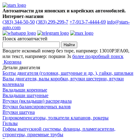
Автозапчасти для японских и корейских автомобилей.
Интернет-магазин
(383) 344-50-50
(383) 299-299-7
+7-913-7-4444-69
info@stars-
auto.com
Поиск автозапчастей
Вводите искомый номер без тире, например: 13010P3FA00,
или текст, например: поршни 3s
более подробный поиск
Корзина
Детали двигателя
Болты двигателя (головки, шатунные и др, ), гайки, шпильки
Валы двигателя, валы коробки, втулки шестерни, втулки
коленвала
Вкладыши коренные
Вкладыши шатунные
Втулки (вкладыши) распредвала
Втулки балансировочных валов
Втулки шатуна
Гидрокомпенсаторы, толкатели клапанов, рокеры
Гильзы
Гофры выпускной системы, фланцы, пламегасители,
стронгеры, приемные трубы