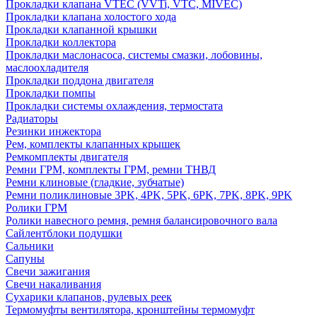
Прокладки клапана VTEC (VVTi, VTC, MIVEC)
Прокладки клапана холостого хода
Прокладки клапанной крышки
Прокладки коллектора
Прокладки маслонасоса, системы смазки, лобовины,
маслоохладителя
Прокладки поддона двигателя
Прокладки помпы
Прокладки системы охлаждения, термостата
Радиаторы
Резинки инжектора
Рем, комплекты клапанных крышек
Ремкомплекты двигателя
Ремни ГРМ, комплекты ГРМ, ремни ТНВД
Ремни клиновые (гладкие, зубчатые)
Ремни поликлиновые 3PK, 4PK, 5PK, 6PK, 7PK, 8PK, 9PK
Ролики ГРМ
Ролики навесного ремня, ремня балансировочного вала
Сайлентблоки подушки
Сальники
Сапуны
Свечи зажигания
Свечи накаливания
Сухарики клапанов, рулевых реек
Термомуфты вентилятора, кронштейны термомуфт