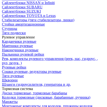
Сайлентблоки NISSAN и Infiniti
Сайлентблоки SUBARU
Сайлентблоки SUZUKI
Сайлентблоки TOYOTA и Lexus
Стабилизаторы (тяги стабилизатора, линки)
Стойки амортизационные
Ступицы
Тяги подвески
Рулевое управление
Карданчики рулевые
Маятники рулевые
Наконечники рулевые
Пыльники рулевой рейки
Рем, комплекты рулевого управления (реек, нас, гидроус, ,
рул, редук, )
Рулевые рейки
Сошки рулевые, редукторы рулевые
Тяги рулевые
Шкворни
Шланги гидроусилителя, генератора и др,
Тормозная система
Диски тормозные, тормозные барабаны
Колодки тормозные (дисковые, барабанные, ручника)
Манжеты
Монтажные комплекты для колодок, пружины колодок