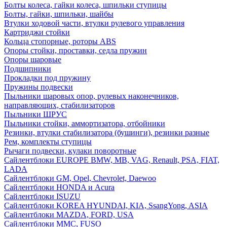
Болты колеса, гайки колеса, шпильки ступицы
Болты, гайки, шпильки, шайбы
Втулки ходовой части, втулки рулевого управления
Картриджи стойки
Кольца стопорные, роторы ABS
Опоры стойки, проставки, седла пружин
Опоры шаровые
Подшипники
Прокладки под пружину
Пружины подвески
Пыльники шаровых опор, рулевых наконечников,
направляющих, стабилизаторов
Пыльники ШРУС
Пыльники стойки, аммортизатора, отбойники
Резинки, втулки стабилизатора (бушинги), резинки разные
Рем, комплекты ступицы
Рычаги подвески, кулаки поворотные
Сайлентблоки EUROPE BMW, MB, VAG, Renault, PSA, FIAT,
LADA
Сайлентблоки GM, Opel, Chevrolet, Daewoo
Сайлентблоки HONDA и Acura
Сайлентблоки ISUZU
Сайлентблоки KOREA HYUNDAI, KIA, SsangYong, ASIA
Сайлентблоки MAZDA, FORD, USA
Сайлентблоки MMC, FUSO