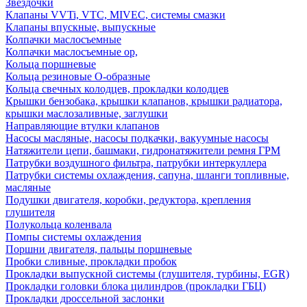
Звездочки
Клапаны VVTi, VTC, MIVEC, системы смазки
Клапаны впускные, выпускные
Колпачки маслосъемные
Колпачки маслосъемные ор,
Кольца поршневые
Кольца резиновые О-образные
Кольца свечных колодцев, прокладки колодцев
Крышки бензобака, крышки клапанов, крышки радиатора,
крышки маслозаливные, заглушки
Направляющие втулки клапанов
Насосы масляные, насосы подкачки, вакуумные насосы
Натяжители цепи, башмаки, гидронатяжители ремня ГРМ
Патрубки воздушного фильтра, патрубки интеркуллера
Патрубки системы охлаждения, сапуна, шланги топливные,
масляные
Подушки двигателя, коробки, редуктора, крепления
глушителя
Полукольца коленвала
Помпы системы охлаждения
Поршни двигателя, пальцы поршневые
Пробки сливные, прокладки пробок
Прокладки выпускной системы (глушителя, турбины, EGR)
Прокладки головки блока цилиндров (прокладки ГБЦ)
Прокладки дроссельной заслонки