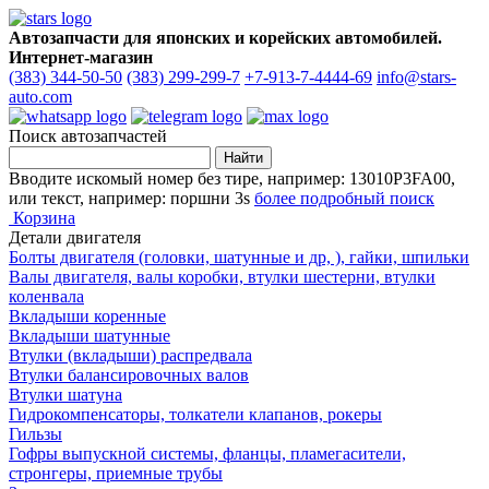
Автозапчасти для японских и корейских автомобилей.
Интернет-магазин
(383) 344-50-50
(383) 299-299-7
+7-913-7-4444-69
info@stars-
auto.com
Поиск автозапчастей
Вводите искомый номер без тире, например: 13010P3FA00,
или текст, например: поршни 3s
более подробный поиск
Корзина
Детали двигателя
Болты двигателя (головки, шатунные и др, ), гайки, шпильки
Валы двигателя, валы коробки, втулки шестерни, втулки
коленвала
Вкладыши коренные
Вкладыши шатунные
Втулки (вкладыши) распредвала
Втулки балансировочных валов
Втулки шатуна
Гидрокомпенсаторы, толкатели клапанов, рокеры
Гильзы
Гофры выпускной системы, фланцы, пламегасители,
стронгеры, приемные трубы