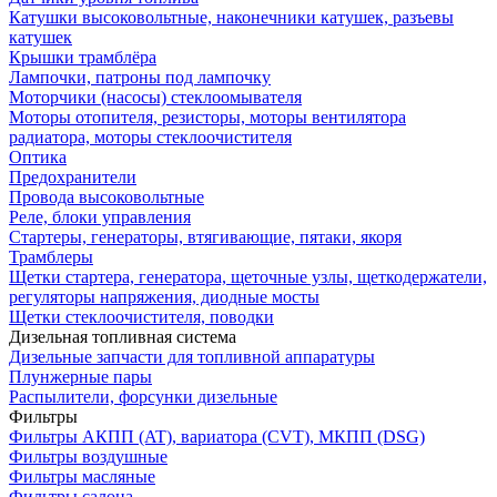
Катушки высоковольтные, наконечники катушек, разъевы
катушек
Крышки трамблёра
Лампочки, патроны под лампочку
Моторчики (насосы) стеклоомывателя
Моторы отопителя, резисторы, моторы вентилятора
радиатора, моторы стеклоочистителя
Оптика
Предохранители
Провода высоковольтные
Реле, блоки управления
Стартеры, генераторы, втягивающие, пятаки, якоря
Трамблеры
Щетки стартера, генератора, щеточные узлы, щеткодержатели,
регуляторы напряжения, диодные мосты
Щетки стеклоочистителя, поводки
Дизельная топливная система
Дизельные запчасти для топливной аппаратуры
Плунжерные пары
Распылители, форсунки дизельные
Фильтры
Фильтры АКПП (AT), вариатора (CVT), МКПП (DSG)
Фильтры воздушные
Фильтры масляные
Фильтры салона