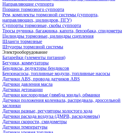
Направляющие суппорта
Поршни тормозного суппорта
Рем, комплекты тормозной системы (суппорта,
направляющих, цилиндров, ПГУ)
Суппорты тормозные, скобы суппорта
Тросы ручника, багажника, капота, бензобака, спидометра
Цилиндры тормозные, цилиндры сцепления
Шланги тормозные
Штуцеры тормозной системы
Электрооборудование
Батарейки (элементы питания)
Бегунки, коммутаторы
Бендиксы, редукторы бендиксов
Бензонасосы, топливные модули, топливные насосы
Датчики ABS, провода датчиков ABS
Датчики давления масла
Датчики детонации
Датчики кислородные (лямбда зонды), обманки
Датчики положения коленвала, распредвала, дроссельной
заслонки
Датчики разные, регуляторы холостого хода
Датчики расхода воздуха (ДМРВ, расходомеры)
Датчики скорости, смидометры
Датчики температуры
Датчики уровня топлива