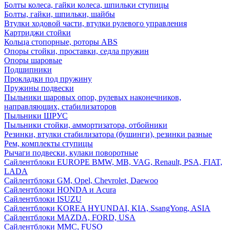
Болты колеса, гайки колеса, шпильки ступицы
Болты, гайки, шпильки, шайбы
Втулки ходовой части, втулки рулевого управления
Картриджи стойки
Кольца стопорные, роторы ABS
Опоры стойки, проставки, седла пружин
Опоры шаровые
Подшипники
Прокладки под пружину
Пружины подвески
Пыльники шаровых опор, рулевых наконечников,
направляющих, стабилизаторов
Пыльники ШРУС
Пыльники стойки, аммортизатора, отбойники
Резинки, втулки стабилизатора (бушинги), резинки разные
Рем, комплекты ступицы
Рычаги подвески, кулаки поворотные
Сайлентблоки EUROPE BMW, MB, VAG, Renault, PSA, FIAT,
LADA
Сайлентблоки GM, Opel, Chevrolet, Daewoo
Сайлентблоки HONDA и Acura
Сайлентблоки ISUZU
Сайлентблоки KOREA HYUNDAI, KIA, SsangYong, ASIA
Сайлентблоки MAZDA, FORD, USA
Сайлентблоки MMC, FUSO