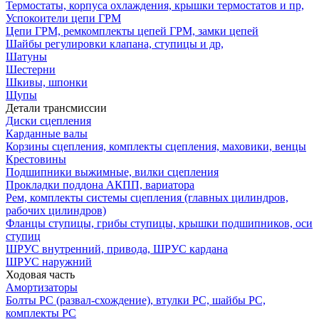
Термостаты, корпуса охлаждения, крышки термостатов и пр,
Успокоители цепи ГРМ
Цепи ГРМ, ремкомплекты цепей ГРМ, замки цепей
Шайбы регулировки клапана, ступицы и др,
Шатуны
Шестерни
Шкивы, шпонки
Щупы
Детали трансмиссии
Диски сцепления
Карданные валы
Корзины сцепления, комплекты сцепления, маховики, венцы
Крестовины
Подшипники выжимные, вилки сцепления
Прокладки поддона АКПП, вариатора
Рем, комплекты системы сцепления (главных цилиндров,
рабочих цилиндров)
Фланцы ступицы, грибы ступицы, крышки подшипников, оси
ступиц
ШРУС внутренний, привода, ШРУС кардана
ШРУС наружний
Ходовая часть
Амортизаторы
Болты РС (развал-схождение), втулки РС, шайбы РС,
комплекты РС