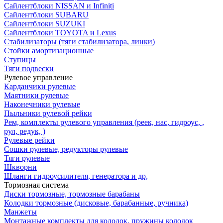
Сайлентблоки NISSAN и Infiniti
Сайлентблоки SUBARU
Сайлентблоки SUZUKI
Сайлентблоки TOYOTA и Lexus
Стабилизаторы (тяги стабилизатора, линки)
Стойки амортизационные
Ступицы
Тяги подвески
Рулевое управление
Карданчики рулевые
Маятники рулевые
Наконечники рулевые
Пыльники рулевой рейки
Рем, комплекты рулевого управления (реек, нас, гидроус, ,
рул, редук, )
Рулевые рейки
Сошки рулевые, редукторы рулевые
Тяги рулевые
Шкворни
Шланги гидроусилителя, генератора и др,
Тормозная система
Диски тормозные, тормозные барабаны
Колодки тормозные (дисковые, барабанные, ручника)
Манжеты
Монтажные комплекты для колодок, пружины колодок