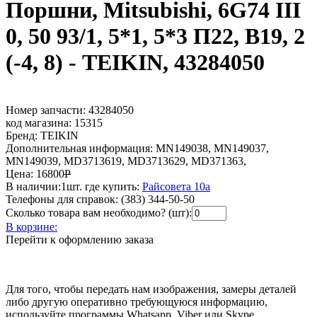
Поршни, Mitsubishi, 6G74 III
0, 50 93/1, 5*1, 5*3 П22, В19, 2
(-4, 8) - TEIKIN, 43284050
Номер запчасти:
43284050
код магазина:
15315
Бренд:
TEIKIN
Дополнительная информация:
MN149038, MN149037,
MN149039, MD3713619, MD3713629, MD371363,
Цена:
16800
Р
В наличии:
1шт.
где купить:
Райсовета 10а
Телефоны для справок:
(383) 344-50-50
Сколько товара вам необходимо? (шт):
В корзине:
Перейти к оформлению заказа
Для того, чтобы передать нам изображения, замеры деталей
либо другую оперативно требующуюся информацию,
используйте программы Whatsapp, Viber или Skype.