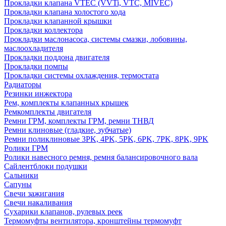
Прокладки клапана VTEC (VVTi, VTC, MIVEC)
Прокладки клапана холостого хода
Прокладки клапанной крышки
Прокладки коллектора
Прокладки маслонасоса, системы смазки, лобовины,
маслоохладителя
Прокладки поддона двигателя
Прокладки помпы
Прокладки системы охлаждения, термостата
Радиаторы
Резинки инжектора
Рем, комплекты клапанных крышек
Ремкомплекты двигателя
Ремни ГРМ, комплекты ГРМ, ремни ТНВД
Ремни клиновые (гладкие, зубчатые)
Ремни поликлиновые 3PK, 4PK, 5PK, 6PK, 7PK, 8PK, 9PK
Ролики ГРМ
Ролики навесного ремня, ремня балансировочного вала
Сайлентблоки подушки
Сальники
Сапуны
Свечи зажигания
Свечи накаливания
Сухарики клапанов, рулевых реек
Термомуфты вентилятора, кронштейны термомуфт