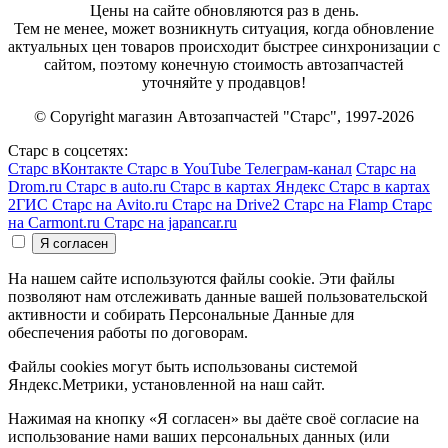
Цены на сайте обновляются раз в день.
Тем не менее, может возникнуть ситуация, когда обновление
актуальных цен товаров происходит быстрее синхронизации с
сайтом, поэтому конечную стоимость автозапчастей
уточняйте у продавцов!
© Copyright магазин Автозапчастей "Старс", 1997-2026
Старс в соцсетях:
Старс вКонтакте
Старс в YouTube
Телеграм-канал
Старс на
Drom.ru
Старс в auto.ru
Старс в картах Яндекс
Старс в картах
2ГИС
Старс на Avito.ru
Старс на Drive2
Старс на Flamp
Старс
на Carmont.ru
Старс на japancar.ru
На нашем сайте используются файлы cookie. Эти файлы
позволяют нам отслеживать данные вашей пользовательской
активности и собирать Персональные Данные для
обеспечения работы по договорам.
Файлы cookies могут быть использованы системой
Яндекс.Метрики, установленной на наш сайт.
Нажимая на кнопку «Я согласен» вы даёте своё согласие на
использование нами ваших персональных данных (или