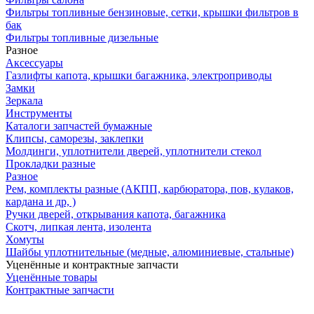
Фильтры топливные бензиновые, сетки, крышки фильтров в
бак
Фильтры топливные дизельные
Разное
Аксесcуары
Газлифты капота, крышки багажника, электроприводы
Замки
Зеркала
Инструменты
Каталоги запчастей бумажные
Клипсы, саморезы, заклепки
Молдинги, уплотнители дверей, уплотнители стекол
Прокладки разные
Разное
Рем, комплекты разные (АКПП, карбюратора, пов, кулаков,
кардана и др, )
Ручки дверей, открывания капота, багажника
Скотч, липкая лента, изолента
Хомуты
Шайбы уплотнительные (медные, алюминиевые, стальные)
Уценённые и контрактные запчасти
Уценённые товары
Контрактные запчасти