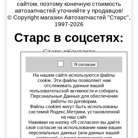
сайтом, поэтому конечную стоимость
автозапчастей уточняйте у продавцов!
© Copyright магазин Автозапчастей "Старс",
1997-2026
Старс в соцсетях:
Старс вКонтакте
Старс в YouTube
На нашем сайте используются файлы
Телеграм-канал
cookie. Эти файлы позволяют нам
отслеживать данные вашей
пользовательской активности и собирать
Старс на Drom.ru
Персональные Данные для обеспечения
работы по договорам.
Старс в auto.ru
Файлы cookies могут быть использованы
системой Яндекс.Метрики, установленной
на наш сайт.
Старс в картах Яндекс
Нажимая на кнопку «Я согласен» вы даёте
своё согласие на использование нами ваших
Старс в картах 2ГИС
персональных данных (или данных вашей
компании), а также разрешаете нам