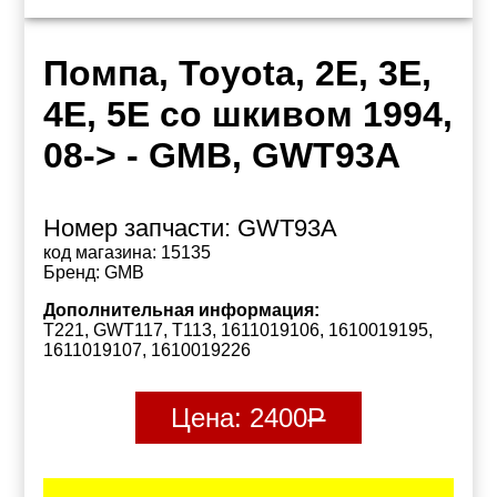
Помпа, Toyota, 2E, 3E,
4E, 5E со шкивом 1994,
08-> - GMB, GWT93A
Номер запчасти:
GWT93A
код магазина:
15135
Бренд:
GMB
Дополнительная информация:
T221, GWT117, T113, 1611019106, 1610019195,
1611019107, 1610019226
Цена:
2400
Р