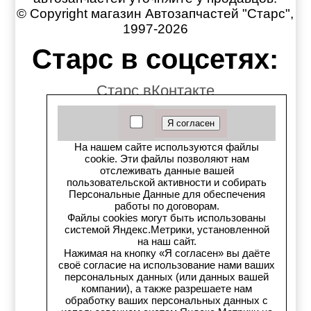
© Copyright магазин Автозапчастей "Старс",
1997-2026
Старс в соцсетях:
Старс вКонтакте
Старс в YouTube
На нашем сайте используются файлы
Телеграм-канал
cookie. Эти файлы позволяют нам
отслеживать данные вашей
Старс на Drom.ru
пользовательской активности и собирать
Персональные Данные для обеспечения
работы по договорам.
Старс в auto.ru
Файлы cookies могут быть использованы
системой Яндекс.Метрики, установленной
Старс в картах Яндекс
на наш сайт.
Нажимая на кнопку «Я согласен» вы даёте
своё согласие на использование нами ваших
Старс в картах 2ГИС
персональных данных (или данных вашей
компании), а также разрешаете нам
обработку ваших персональных данных с
Старс на Avito.ru