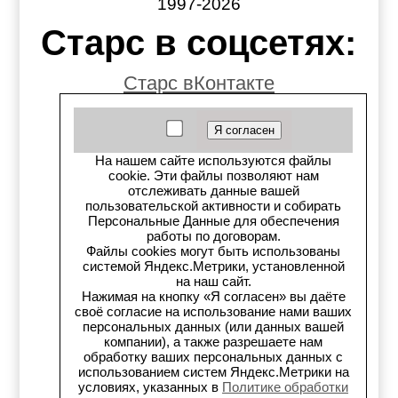
1997-2026
Старс в соцсетях:
Старс вКонтакте
Старс в YouTube
Телеграм-канал
На нашем сайте используются файлы
cookie. Эти файлы позволяют нам
отслеживать данные вашей
Старс на Drom.ru
пользовательской активности и собирать
Персональные Данные для обеспечения
Старс в auto.ru
работы по договорам.
Файлы cookies могут быть использованы
системой Яндекс.Метрики, установленной
Старс в картах Яндекс
на наш сайт.
Нажимая на кнопку «Я согласен» вы даёте
своё согласие на использование нами ваших
Старс в картах 2ГИС
персональных данных (или данных вашей
компании), а также разрешаете нам
Старс на Avito.ru
обработку ваших персональных данных с
использованием систем Яндекс.Метрики на
условиях, указанных в
Политике обработки
Старс на Drive2