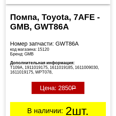
Помпа, Toyota, 7AFE -
GMB, GWT86A
Номер запчасти:
GWT86A
код магазина:
15120
Бренд:
GMB
Дополнительная информация:
T109A, 1911019175, 1611019185, 1611009030,
1611019175, WPT078,
Цена:
2850
Р
2шт.
В наличии: