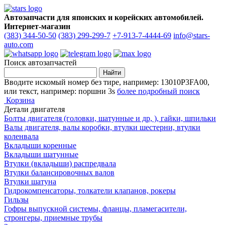
Автозапчасти для японских и корейских автомобилей.
Интернет-магазин
(383) 344-50-50
(383) 299-299-7
+7-913-7-4444-69
info@stars-
auto.com
Поиск автозапчастей
Вводите искомый номер без тире, например: 13010P3FA00,
или текст, например: поршни 3s
более подробный поиск
Корзина
Детали двигателя
Болты двигателя (головки, шатунные и др, ), гайки, шпильки
Валы двигателя, валы коробки, втулки шестерни, втулки
коленвала
Вкладыши коренные
Вкладыши шатунные
Втулки (вкладыши) распредвала
Втулки балансировочных валов
Втулки шатуна
Гидрокомпенсаторы, толкатели клапанов, рокеры
Гильзы
Гофры выпускной системы, фланцы, пламегасители,
стронгеры, приемные трубы