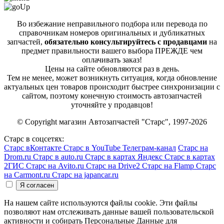
Во избежание неправильного подбора или перевода по
справочникам номеров оригинальных и дубликатных
запчастей,
обязательно консультируйтесь с продавцами
на
предмет правильности вашего выбора ПРЕЖДЕ чем
оплачивать заказ!
Цены на сайте обновляются раз в день.
Тем не менее, может возникнуть ситуация, когда обновление
актуальных цен товаров происходит быстрее синхронизации с
сайтом, поэтому конечную стоимость автозапчастей
уточняйте у продавцов!
© Copyright магазин Автозапчастей "Старс", 1997-2026
Старс в соцсетях:
Старс вКонтакте
Старс в YouTube
Телеграм-канал
Старс на
Drom.ru
Старс в auto.ru
Старс в картах Яндекс
Старс в картах
2ГИС
Старс на Avito.ru
Старс на Drive2
Старс на Flamp
Старс
на Carmont.ru
Старс на japancar.ru
На нашем сайте используются файлы cookie. Эти файлы
позволяют нам отслеживать данные вашей пользовательской
активности и собирать Персональные Данные для