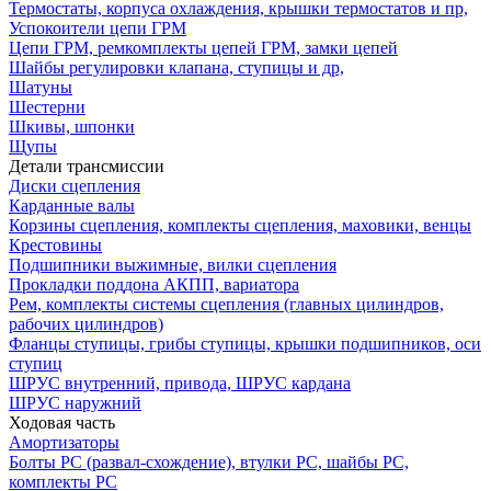
Термостаты, корпуса охлаждения, крышки термостатов и пр,
Успокоители цепи ГРМ
Цепи ГРМ, ремкомплекты цепей ГРМ, замки цепей
Шайбы регулировки клапана, ступицы и др,
Шатуны
Шестерни
Шкивы, шпонки
Щупы
Детали трансмиссии
Диски сцепления
Карданные валы
Корзины сцепления, комплекты сцепления, маховики, венцы
Крестовины
Подшипники выжимные, вилки сцепления
Прокладки поддона АКПП, вариатора
Рем, комплекты системы сцепления (главных цилиндров,
рабочих цилиндров)
Фланцы ступицы, грибы ступицы, крышки подшипников, оси
ступиц
ШРУС внутренний, привода, ШРУС кардана
ШРУС наружний
Ходовая часть
Амортизаторы
Болты РС (развал-схождение), втулки РС, шайбы РС,
комплекты РС