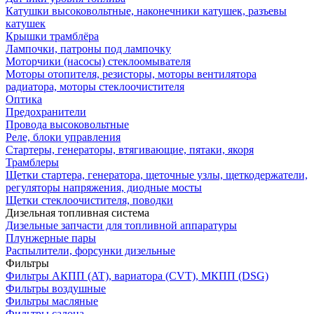
Катушки высоковольтные, наконечники катушек, разъевы
катушек
Крышки трамблёра
Лампочки, патроны под лампочку
Моторчики (насосы) стеклоомывателя
Моторы отопителя, резисторы, моторы вентилятора
радиатора, моторы стеклоочистителя
Оптика
Предохранители
Провода высоковольтные
Реле, блоки управления
Стартеры, генераторы, втягивающие, пятаки, якоря
Трамблеры
Щетки стартера, генератора, щеточные узлы, щеткодержатели,
регуляторы напряжения, диодные мосты
Щетки стеклоочистителя, поводки
Дизельная топливная система
Дизельные запчасти для топливной аппаратуры
Плунжерные пары
Распылители, форсунки дизельные
Фильтры
Фильтры АКПП (AT), вариатора (CVT), МКПП (DSG)
Фильтры воздушные
Фильтры масляные
Фильтры салона