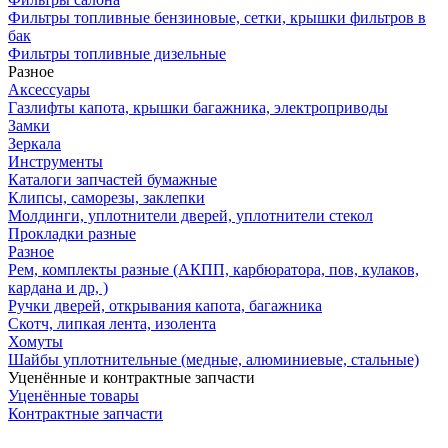
Фильтры топливные бензиновые, сетки, крышки фильтров в
бак
Фильтры топливные дизельные
Разное
Аксесcуары
Газлифты капота, крышки багажника, электроприводы
Замки
Зеркала
Инструменты
Каталоги запчастей бумажные
Клипсы, саморезы, заклепки
Молдинги, уплотнители дверей, уплотнители стекол
Прокладки разные
Разное
Рем, комплекты разные (АКПП, карбюратора, пов, кулаков,
кардана и др, )
Ручки дверей, открывания капота, багажника
Скотч, липкая лента, изолента
Хомуты
Шайбы уплотнительные (медные, алюминиевые, стальные)
Уценённые и контрактные запчасти
Уценённые товары
Контрактные запчасти