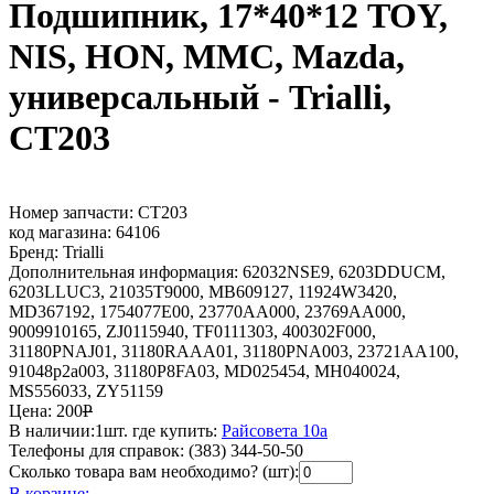
Подшипник, 17*40*12 TOY,
NIS, HON, MMC, Mazda,
универсальный - Trialli,
CT203
Номер запчасти:
CT203
код магазина:
64106
Бренд:
Trialli
Дополнительная информация:
62032NSE9, 6203DDUCM,
6203LLUC3, 21035T9000, MB609127, 11924W3420,
MD367192, 1754077E00, 23770AA000, 23769AA000,
9009910165, ZJ0115940, TF0111303, 400302F000,
31180PNAJ01, 31180RAAA01, 31180PNA003, 23721AA100,
91048p2a003, 31180P8FA03, MD025454, MH040024,
MS556033, ZY51159
Цена:
200
Р
В наличии:
1шт.
где купить:
Райсовета 10а
Телефоны для справок:
(383) 344-50-50
Сколько товара вам необходимо? (шт):
В корзине: