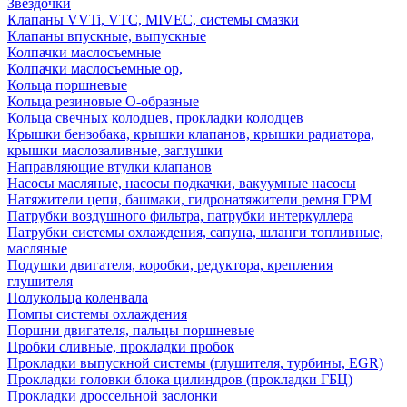
Звездочки
Клапаны VVTi, VTC, MIVEC, системы смазки
Клапаны впускные, выпускные
Колпачки маслосъемные
Колпачки маслосъемные ор,
Кольца поршневые
Кольца резиновые О-образные
Кольца свечных колодцев, прокладки колодцев
Крышки бензобака, крышки клапанов, крышки радиатора,
крышки маслозаливные, заглушки
Направляющие втулки клапанов
Насосы масляные, насосы подкачки, вакуумные насосы
Натяжители цепи, башмаки, гидронатяжители ремня ГРМ
Патрубки воздушного фильтра, патрубки интеркуллера
Патрубки системы охлаждения, сапуна, шланги топливные,
масляные
Подушки двигателя, коробки, редуктора, крепления
глушителя
Полукольца коленвала
Помпы системы охлаждения
Поршни двигателя, пальцы поршневые
Пробки сливные, прокладки пробок
Прокладки выпускной системы (глушителя, турбины, EGR)
Прокладки головки блока цилиндров (прокладки ГБЦ)
Прокладки дроссельной заслонки