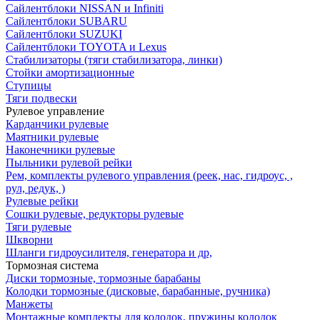
Сайлентблоки NISSAN и Infiniti
Сайлентблоки SUBARU
Сайлентблоки SUZUKI
Сайлентблоки TOYOTA и Lexus
Стабилизаторы (тяги стабилизатора, линки)
Стойки амортизационные
Ступицы
Тяги подвески
Рулевое управление
Карданчики рулевые
Маятники рулевые
Наконечники рулевые
Пыльники рулевой рейки
Рем, комплекты рулевого управления (реек, нас, гидроус, ,
рул, редук, )
Рулевые рейки
Сошки рулевые, редукторы рулевые
Тяги рулевые
Шкворни
Шланги гидроусилителя, генератора и др,
Тормозная система
Диски тормозные, тормозные барабаны
Колодки тормозные (дисковые, барабанные, ручника)
Манжеты
Монтажные комплекты для колодок, пружины колодок