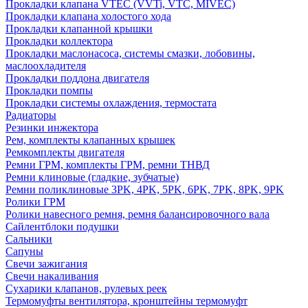
Прокладки клапана VTEC (VVTi, VTC, MIVEC)
Прокладки клапана холостого хода
Прокладки клапанной крышки
Прокладки коллектора
Прокладки маслонасоса, системы смазки, лобовины,
маслоохладителя
Прокладки поддона двигателя
Прокладки помпы
Прокладки системы охлаждения, термостата
Радиаторы
Резинки инжектора
Рем, комплекты клапанных крышек
Ремкомплекты двигателя
Ремни ГРМ, комплекты ГРМ, ремни ТНВД
Ремни клиновые (гладкие, зубчатые)
Ремни поликлиновые 3PK, 4PK, 5PK, 6PK, 7PK, 8PK, 9PK
Ролики ГРМ
Ролики навесного ремня, ремня балансировочного вала
Сайлентблоки подушки
Сальники
Сапуны
Свечи зажигания
Свечи накаливания
Сухарики клапанов, рулевых реек
Термомуфты вентилятора, кронштейны термомуфт