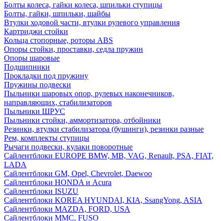
Болты колеса, гайки колеса, шпильки ступицы
Болты, гайки, шпильки, шайбы
Втулки ходовой части, втулки рулевого управления
Картриджи стойки
Кольца стопорные, роторы ABS
Опоры стойки, проставки, седла пружин
Опоры шаровые
Подшипники
Прокладки под пружину
Пружины подвески
Пыльники шаровых опор, рулевых наконечников,
направляющих, стабилизаторов
Пыльники ШРУС
Пыльники стойки, аммортизатора, отбойники
Резинки, втулки стабилизатора (бушинги), резинки разные
Рем, комплекты ступицы
Рычаги подвески, кулаки поворотные
Сайлентблоки EUROPE BMW, MB, VAG, Renault, PSA, FIAT,
LADA
Сайлентблоки GM, Opel, Chevrolet, Daewoo
Сайлентблоки HONDA и Acura
Сайлентблоки ISUZU
Сайлентблоки KOREA HYUNDAI, KIA, SsangYong, ASIA
Сайлентблоки MAZDA, FORD, USA
Сайлентблоки MMC, FUSO