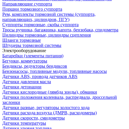
Направляющие суппорта
Поршни тормозного суппорта
Рем, комплекты тормозной системы (суппорта,
направляющих, цилиндров, ПГУ)
Суппорты тормозные, скобы суппорта
Тросы ручника, багажника, капота, бензобака, спидометра
Цилиндры тормозные, цилиндры сцепления
Шланги тормозные
Штуцеры тормозной системы
Электрооборудование
Батарейки (элементы питания)
Бегунки, коммутаторы
Бендиксы, редукторы бендиксов
Бензонасосы, топливные модули, топливные насосы
Датчики ABS, провода датчиков ABS
Датчики давления масла
Датчики детонации
Датчики кислородные (лямбда зонды), обманки
Датчики положения коленвала, распредвала, дроссельной
заслонки
Датчики разные, регуляторы холостого хода
Датчики расхода воздуха (ДМРВ, расходомеры)
Датчики скорости, смидометры
Датчики температуры
Датчики уровня топлива