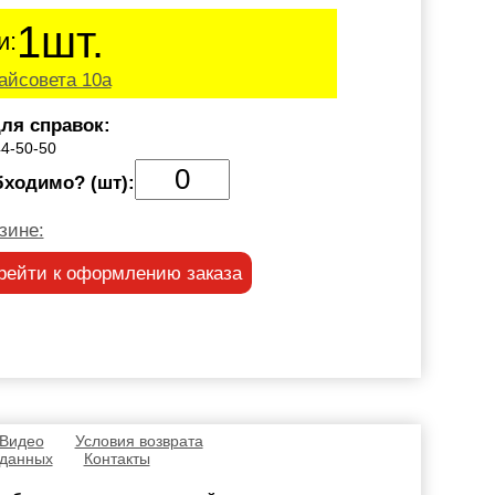
1шт.
и:
айсовета 10а
ля справок:
44-50-50
бходимо? (шт):
зине:
рейти к оформлению заказа
 Видео
Условия возврата
 данных
Контакты