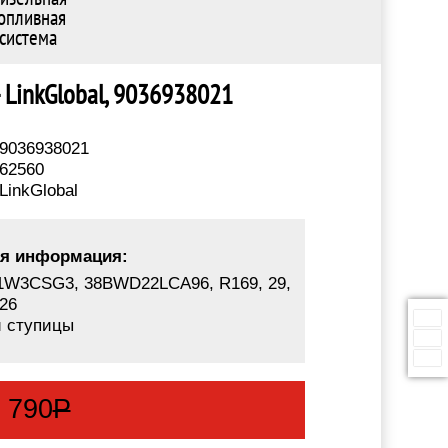
опливная
система
- LinkGlobal, 9036938021
9036938021
62560
LinkGlobal
я информация:
1W3CSG3, 38BWD22LCA96, R169, 29,
26
 ступицы
:
790
Р