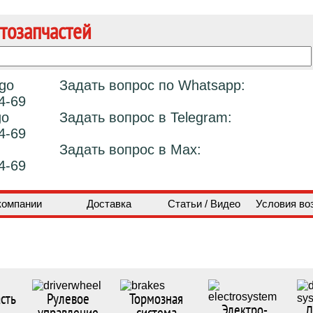
тозапчастей
Задать вопрос по Whatsapp:
4-69
Задать вопрос в Telegram:
4-69
Задать вопрос в Max:
4-69
компании
Доставка
Статьи / Видео
Условия во
сть
Рулевое
Тормозная
Электро-
Д
управление
система